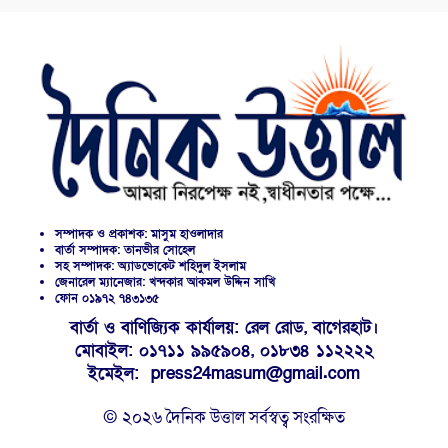
সম্পাদক ও প্রকাশক: মাসুম হাওলাদার
বার্তা সম্পাদক: তানভীর সোহেল
সহ সম্পাদক: অ্যাডভোকেট শহিদুল ইসলাম
জেনারেল ম্যানেজার: খন্দকার আকমল উদ্দিন সাখি
ফোন ০১৯৭২ ৭৪৩১৩৫
বার্তা ও বাণিজ্যিক কার্যালয়: রেল রোড, বাগেরহাট।
মোবাইল: ০১৭১১ ৯৯৫৯০৪, ০১৮৩৪ ১১২২২২
ইমেইল: press24masum@gmail.com
© ২০২৬ দৈনিক উত্তাল সর্বস্বত্ব সংরক্ষিত