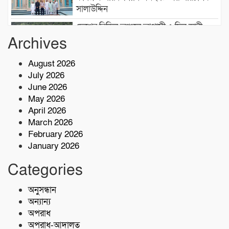
সালাউদ্দিন
দেশের বিভিন্ন অঞ্চলে আগামী ৫ দিন ভারী
বৃষ্টির পূর্বাভাস, ৭ অঞ্চলে ঝড়ের সতর্কতা
Archives
August 2026
বাসচাপায় ৭ শ্রমিক নিহত,আহত অন্তত ১৪ জন
July 2026
June 2026
May 2026
কোস্ট গার্ডের অভিযারনে টেকনাফে ৫৫ হাজার
April 2026
পিস ইয়াবাসহ মাদক কারবারি আটক
March 2026
February 2026
January 2026
শরণখোলায় মাদকবিরোধী সাঁড়াশি অভিযান
এক সপ্তাহে গ্রেপ্তার ১০,মামলা ১১
Categories
কোস্ট গার্ডের অভিযান;৩৬ হাজার পিস ইয়াবা
অনুসন্ধান
জব্দ
অন্যান্য
অপরাধ
অপরাধ-আদালত