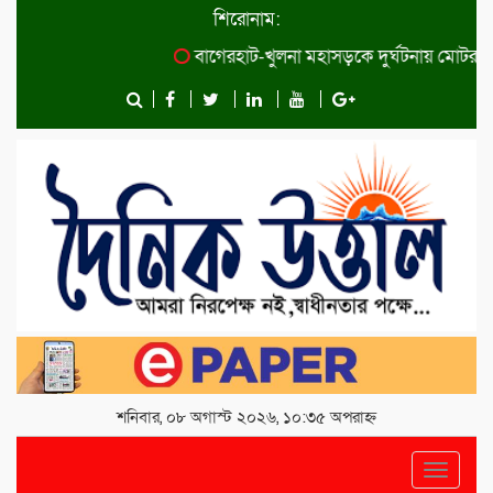
শিরোনাম:
বাগেরহাট-খুলনা মহাসড়কে ‌দুর্ঘটনায় মোটরসা
শনিবার, ০৮ অগাস্ট ২০২৬, ১০:৩৫ অপরাহ্ন
Toggle