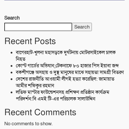
Search
Search
Recent Posts
বাগেরহাট-খুলনা মহাসড়কে ‌দুর্ঘটনায় মোটরসাইকেল চালক
নিহত
কোস্ট গার্ডের অভিযান;টেকনাফে ৮০ হাজার পিস ইয়াবা জব্দ
বকশীগঞ্জে অসহায় ও দুস্থ মানুষের মাঝে সহায়তা সামগ্রী বিতরণ
দেশের রাজনীতি আওয়ামী লীগই হত্যা করেছিল: জামায়াত
আমীর শফিকুর রহমান
লতিফ মাস্টার ফাউন্ডেশনসহ প্রশিক্ষণ প্রতিষ্ঠান কার্যক্রম
পরিদর্শন:বি এমই টি-এর পরিচালক সালাউদ্দিন
Recent Comments
No comments to show.