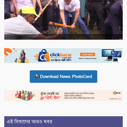
Download News PhotoCard
এই বিভাগের আরও খবর