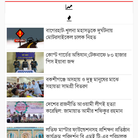
বাগেরহাট-খুলনা মহাসড়কে ‌দুর্ঘটনায়
মোটরসাইকেল চালক নিহত
কোস্ট গার্ডের অভিযান;টেকনাফে ৮০ হাজার
পিস ইয়াবা জব্দ
বকশীগঞ্জে অসহায় ও দুস্থ মানুষের মাঝে
সহায়তা সামগ্রী বিতরণ
দেশের রাজনীতি আওয়ামী লীগই হত্যা
করেছিল: জামায়াত আমীর শফিকুর রহমান
লতিফ মাস্টার ফাউন্ডেশনসহ প্রশিক্ষণ প্রতিষ্ঠান
কার্যক্রম পরিদর্শন:বি এমই টি-এর পরিচালক