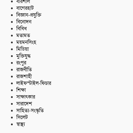
বরিশাল
বাগেরহাট
বিজ্ঞান-প্রযুক্তি
বিনোদন
বিবিধ
মতামত
ময়মনসিংহ
মিডিয়া
মুক্তিযুদ্ধ
রংপুর
রাজনীতি
রাজশাহী
লাইফস্টাইল-ফিচার
শিক্ষা
সাক্ষাৎকার
সারাদেশ
সাহিত্য-সংস্কৃতি
সিলেট
স্বাস্থ্য