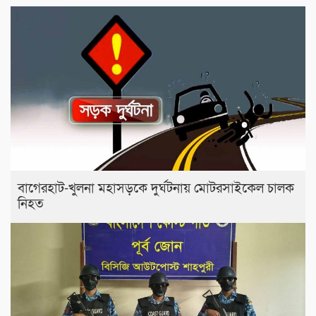
বাগেরহাট-খুলনা মহাসড়কে ‌দুর্ঘটনায় মোটরসাইকেল চালক
নিহত