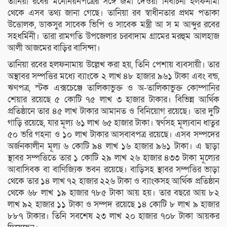
তানিয়া রবের মনোনয়নপত্রের সঙ্গে জমা দেওয়া নির্বাচনী হলফনামা
থেকে এসব তথ্য জানা গেছে। তানিয়া রব স্বাধীনতার প্রথম পতাকা
উত্তোলক, ডাকসুর সাবেক ভিপি ও সাবেক মন্ত্রী আ স ম আব্দুর রবের
সহধর্মিনী। তারা রামগতি উপজেলার চরবাদাম গ্রামের মরহুম আলহাজ
আলী আজমের বাড়ির বাসিন্দা।
তানিয়া রবের হলফনামায় উল্লেখ করা হয়, তিনি পেশায় ব্যবসায়ী। তার
অস্থাবর সম্পত্তির মধ্যে ব্যাংকে ২ লাখ ৪৮ হাজার ৯৬১ টাকা এবং বন্ড,
ঋণপত্র, স্টক এক্সচেঞ্জে তালিকাভুক্ত ও অ-তালিকাভুক্ত কোম্পানির
শেয়ার রয়েছে ৫ কোটি ৭৫ লাখ ৩ হাজার টাকার। বিভিন্ন আর্থিক
প্রতিষ্ঠানে তার ৪৫ লাখ টাকার আমানত ও বিনিয়োগ রয়েছে। তার দুটি
গাড়ি রয়েছে, যার মূল্য ৬১ লাখ ৬৫ হাজার টাকা। স্বর্ণসহ মূল্যবান ধাতুর
৫০ ভরি গহনা ও ১০ লাখ টাকার আসবাবপত্র রয়েছে। এসব সম্পদের
অর্জনকালীন মূল্য ৬ কোটি ৯৪ লাখ ১৬ হাজার ৯৬১ টাকা। এ ছাড়া
স্থাবর সম্পত্তিতে তার ১ কোটি ২৯ লাখ ২৬ হাজার ৪৩৩ টাকা মূল্যের
আবাসিবক বা বাণিজ্যিক ভবন রয়েছে। বাড়িসহ স্থাবর সম্পত্তির ভাড়া
থেকে তার ১৪ লাখ ৭২ হাজার ২২৬ টাকা ও ব্যাংকসহ আর্থিক প্রতিষ্ঠান
থেকে ৬৮ লাখ ১৯ হাজার ৭৮৫ টাকা আয় হয়। তার বছরে আয় ৮২
লাখ ৯২ হাজার ১১ টাকা ও সম্পদ রয়েছে ১৪ কোটি ৮ লাখ ৯ হাজার
৮৮৭ টাকার। তিনি সবশেষ ২৩ লাখ ২০ হাজার ৭০৮ টাকা আয়কর