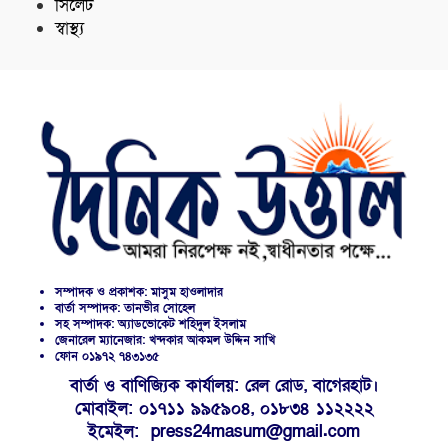
সিলেট
স্বাস্থ্য
সম্পাদক ও প্রকাশক: মাসুম হাওলাদার
বার্তা সম্পাদক: তানভীর সোহেল
সহ সম্পাদক: অ্যাডভোকেট শহিদুল ইসলাম
জেনারেল ম্যানেজার: খন্দকার আকমল উদ্দিন সাখি
ফোন ০১৯৭২ ৭৪৩১৩৫
বার্তা ও বাণিজ্যিক কার্যালয়: রেল রোড, বাগেরহাট।
মোবাইল: ০১৭১১ ৯৯৫৯০৪, ০১৮৩৪ ১১২২২২
ইমেইল: press24masum@gmail.com