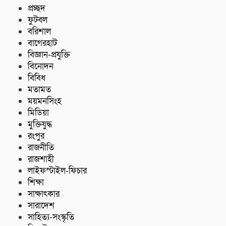
প্রচ্ছদ
ফুটবল
বরিশাল
বাগেরহাট
বিজ্ঞান-প্রযুক্তি
বিনোদন
বিবিধ
মতামত
ময়মনসিংহ
মিডিয়া
মুক্তিযুদ্ধ
রংপুর
রাজনীতি
রাজশাহী
লাইফস্টাইল-ফিচার
শিক্ষা
সাক্ষাৎকার
সারাদেশ
সাহিত্য-সংস্কৃতি