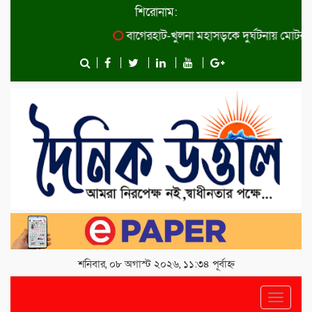
শিরোনাম:
বাগেরহাট-খুলনা মহাসড়কে ‌দুর্ঘটনায় মোটরসাইক
শনিবার, ০৮ অগাস্ট ২০২৬, ১১:৩৪ পূর্বাহ্ন
Toggle