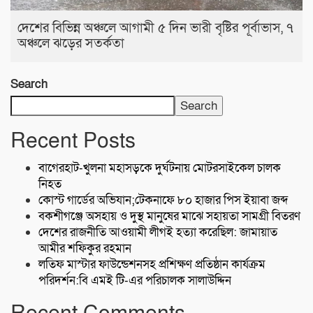
দেশের বিভিন্ন অঞ্চলে আগামী ৫ দিন ভারী বৃষ্টির পূর্বাভাস, ৭
অঞ্চলে ঝড়ের সতর্কতা
Search
Search
Recent Posts
বাগেরহাট-খুলনা মহাসড়কে ‌দুর্ঘটনায় মোটরসাইকেল চালক
নিহত
কোস্ট গার্ডের অভিযান;টেকনাফে ৮০ হাজার পিস ইয়াবা জব্দ
বকশীগঞ্জে অসহায় ও দুস্থ মানুষের মাঝে সহায়তা সামগ্রী বিতরণ
দেশের রাজনীতি আওয়ামী লীগই হত্যা করেছিল: জামায়াত
আমীর শফিকুর রহমান
লতিফ মাস্টার ফাউন্ডেশনসহ প্রশিক্ষণ প্রতিষ্ঠান কার্যক্রম
পরিদর্শন:বি এমই টি-এর পরিচালক সালাউদ্দিন