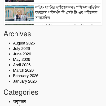
লতিফ মাস্টার ফাউন্ডেশনসহ প্রশিক্ষণ প্রতিষ্ঠান
কার্যক্রম পরিদর্শন:বি এমই টি-এর পরিচালক
সালাউদ্দিন
দেশের বিভিন্ন অঞ্চলে আগামী ৫ দিন ভারী
বৃষ্টির পূর্বাভাস, ৭ অঞ্চলে ঝড়ের সতর্কতা
Archives
August 2026
বাসচাপায় ৭ শ্রমিক নিহত,আহত অন্তত ১৪ জন
July 2026
June 2026
May 2026
কোস্ট গার্ডের অভিযারনে টেকনাফে ৫৫ হাজার
April 2026
পিস ইয়াবাসহ মাদক কারবারি আটক
March 2026
February 2026
January 2026
শরণখোলায় মাদকবিরোধী সাঁড়াশি অভিযান
এক সপ্তাহে গ্রেপ্তার ১০,মামলা ১১
Categories
কোস্ট গার্ডের অভিযান;৩৬ হাজার পিস ইয়াবা
অনুসন্ধান