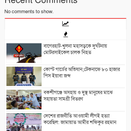
Recent Comments
No comments to show.
বাগেরহাট-খুলনা মহাসড়কে ‌দুর্ঘটনায়
মোটরসাইকেল চালক নিহত
কোস্ট গার্ডের অভিযান;টেকনাফে ৮০ হাজার
পিস ইয়াবা জব্দ
বকশীগঞ্জে অসহায় ও দুস্থ মানুষের মাঝে
সহায়তা সামগ্রী বিতরণ
দেশের রাজনীতি আওয়ামী লীগই হত্যা
করেছিল: জামায়াত আমীর শফিকুর রহমান