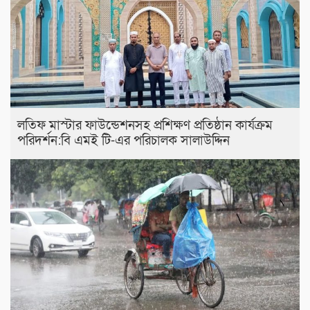
লতিফ মাস্টার ফাউন্ডেশনসহ প্রশিক্ষণ প্রতিষ্ঠান কার্যক্রম
পরিদর্শন:বি এমই টি-এর পরিচালক সালাউদ্দিন