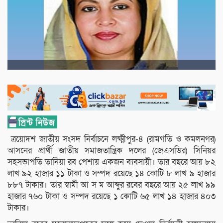
ত্রয়োদশ জাতীয় সংসদ নির্বাচনে লক্ষ্মীপুর-৪ (রামগতি ও কমলনগর)
আসনের প্রার্থী জাতীয় সমাজতান্ত্রিক দলের (জেএসডির) সিনিয়র
সহসভাপতি তানিয়া রব পেশায় একজন ব্যবসায়ী। তার বছরে আয় ৮২
লাখ ৯২ হাজার ১১ টাকা ও সম্পদ রয়েছে ১৪ কোটি ৮ লাখ ৯ হাজার
৮৮৭ টাকার। তার স্বামী আ স ম আব্দুর রবের বছরে আয় ২৫ লাখ ৯৯
হাজার ৭৬০ টাকা ও সম্পদ রয়েছে ১ কোটি ৬৫ লাখ ১৪ হাজার ৪০৩
টাকার।