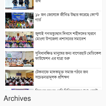
জব্দ
১৮ জন জেলেকে জীবিত উদ্ধার করেছে কোস্ট
গার্ড
জুলাই গণঅভ্যুত্থান দিবসে শহীদদের স্মরণে
মোংলা উপজেলা প্রশাসনের সমাবেশ
সুবিধাবঞ্চিত মানুষের জন্য বাগেরহাট মেডিকেল
ফাউন্ডেশন এর যাত্রা শুরু
টেকনাফে মাদকমুক্ত সমাজ গঠনে জন
সচেতনতামূলক প্রশিক্ষণ
নিরাপদ সুপেয় পানি নিশ্চিতকরণে RO প্ল্যান্ট
স্থাপন করেছে কোস্ট গার্ড
Archives