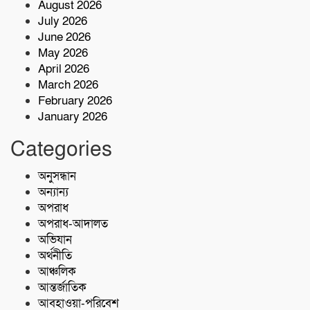
August 2026
৫ কোটি টাকা মূল্যের ১ কেজি ক্রিস্টাল মেথ
July 2026
(আইস) জব্দ
June 2026
May 2026
শরণখোলায় কোস্ট গার্ডের বিনামূল্যে চিকিৎসা
April 2026
সেবা,২৫৫ জন পেলেন চিকিৎসা ও ওষুধ
March 2026
February 2026
January 2026
বাগেরহাটে চুরি ও ছিনতাই হওয়া
৮টিঅটোরিক্সো ও ১২টি স্যালোমেশিনসহ ৪
Categories
গ্রেপ্তার
অনুসন্ধান
ফকিরহাট রাস্তায় প্রান গেলমটরসাইকেল
আরোহী ঠিকাদারের
অন্যান্য
অপরাধ
অপরাধ-আদালত
অভিযান
অর্থনীতি
আঞ্চলিক
আন্তর্জাতিক
আবহাওয়া-পরিবেশ