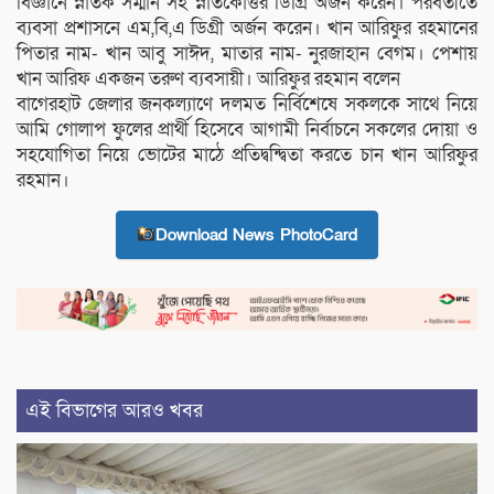
বিজ্ঞানে স্নাতক সম্মান সহ স্নাতকোত্তর ডিগ্রি অর্জন করেন। পরবর্তীতে
ব্যবসা প্রশাসনে এম,বি,এ ডিগ্রী অর্জন করেন। খান আরিফুর রহমানের
পিতার নাম- খান আবু সাঈদ, মাতার নাম- নুরজাহান বেগম। পেশায়
খান আরিফ একজন তরুণ ব্যবসায়ী। আরিফুর রহমান বলেন
বাগেরহাট জেলার জনকল্যাণে দলমত নির্বিশেষে সকলকে সাথে নিয়ে
আমি গোলাপ ফুলের প্রার্থী হিসেবে আগামী নির্বাচনে সকলের দোয়া ও
সহযোগিতা নিয়ে ভোটের মাঠে প্রতিদ্বন্দ্বিতা করতে চান খান আরিফুর
রহমান।
Download News PhotoCard
এই বিভাগের আরও খবর