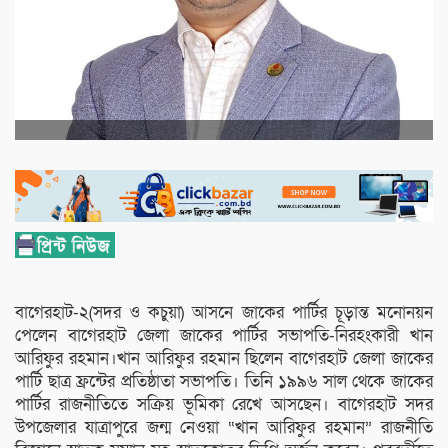
বাগেরহাট-২(সদর ও কচুয়া) আসনে জাকের পার্টির চূড়ান্ত মনোনয়ন
পেলেন বাগেরহাট জেলা জাকের পার্টির সভাপতি-নিরহংকারী খান
আরিফুর রহমান।খান আরিফুর রহমান ছিলেন বাগেরহাট জেলা জাকের
পার্টি ছাত্র ফ্রন্টের প্রতিষ্ঠাতা সভাপতি। তিনি ১৯৯৬ সাল থেকে জাকের
পার্টির রাজনীতিতে সক্রিয় ভূমিকা রেখে আসছেন। বাগেরহাট সদর
উপজেলার যাত্রাপুরে জন্ম নেওয়া “খান আরিফুর রহমান” রাজনীতি