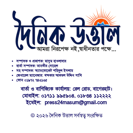
সম্পাদক ও প্রকাশক: মাসুম হাওলাদার
বার্তা সম্পাদক: তানভীর সোহেল
সহ সম্পাদক: অ্যাডভোকেট শহিদুল ইসলাম
জেনারেল ম্যানেজার: খন্দকার আকমল উদ্দিন সাখি
ফোন ০১৯৭২ ৭৪৩১৩৫
বার্তা ও বাণিজ্যিক কার্যালয়: রেল রোড, বাগেরহাট।
মোবাইল: ০১৭১১ ৯৯৫৯০৪, ০১৮৩৪ ১১২২২২
ইমেইল: press24masum@gmail.com
© ২০২৬ দৈনিক উত্তাল সর্বস্বত্ব সংরক্ষিত