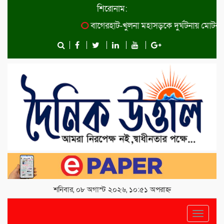
শিরোনাম:
বাগেরহাট-খুলনা মহাসড়কে ‌দুর্ঘটনায় মোটরসাইক
শনিবার, ০৮ অগাস্ট ২০২৬, ১০:৫১ অপরাহ্ন
Toggle