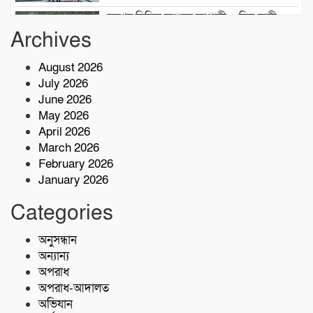
দেশের বিভিন্ন অঞ্চলে আগামী ৫ দিন ভারী
বৃষ্টির পূর্বাভাস, ৭ অঞ্চলে ঝড়ের সতর্কতা
Archives
August 2026
বাসচাপায় ৭ শ্রমিক নিহত,আহত অন্তত ১৪ জন
July 2026
June 2026
May 2026
কোস্ট গার্ডের অভিযারনে টেকনাফে ৫৫ হাজার
April 2026
পিস ইয়াবাসহ মাদক কারবারি আটক
March 2026
February 2026
January 2026
শরণখোলায় মাদকবিরোধী সাঁড়াশি অভিযান
এক সপ্তাহে গ্রেপ্তার ১০,মামলা ১১
Categories
কোস্ট গার্ডের অভিযান;৩৬ হাজার পিস ইয়াবা
অনুসন্ধান
জব্দ
অন্যান্য
অপরাধ
অপরাধ-আদালত
অভিযান