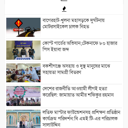
বাগেরহাট-খুলনা মহাসড়কে ‌দুর্ঘটনায়
মোটরসাইকেল চালক নিহত
কোস্ট গার্ডের অভিযান;টেকনাফে ৮০ হাজার
পিস ইয়াবা জব্দ
বকশীগঞ্জে অসহায় ও দুস্থ মানুষের মাঝে
সহায়তা সামগ্রী বিতরণ
দেশের রাজনীতি আওয়ামী লীগই হত্যা
করেছিল: জামায়াত আমীর শফিকুর রহমান
লতিফ মাস্টার ফাউন্ডেশনসহ প্রশিক্ষণ প্রতিষ্ঠান
কার্যক্রম পরিদর্শন:বি এমই টি-এর পরিচালক
সালাউদ্দিন