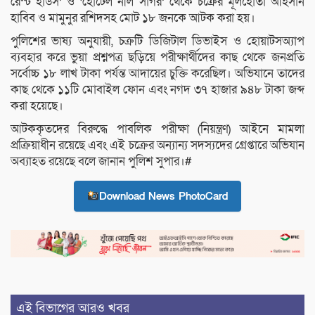
রেস্ট হাউস’ ও ‘হোটেল নীল সাগর’ থেকে চক্রের মূলহোতা আহসান
হাবিব ও মামুনুর রশিদসহ মোট ১৮ জনকে আটক করা হয়।
পুলিশের ভাষ্য অনুযায়ী, চক্রটি ডিজিটাল ডিভাইস ও হোয়াটসঅ্যাপ
ব্যবহার করে ভুয়া প্রশ্নপত্র ছড়িয়ে পরীক্ষার্থীদের কাছ থেকে জনপ্রতি
সর্বোচ্চ ১৮ লাখ টাকা পর্যন্ত আদায়ের চুক্তি করেছিল। অভিযানে তাদের
কাছ থেকে ১১টি মোবাইল ফোন এবং নগদ ৩৭ হাজার ৯৪৮ টাকা জব্দ
করা হয়েছে।
আটককৃতদের বিরুদ্ধে পাবলিক পরীক্ষা (নিয়ন্ত্রণ) আইনে মামলা
প্রক্রিয়াধীন রয়েছে এবং এই চক্রের অন্যান্য সদস্যদের গ্রেপ্তারে অভিযান
অব্যাহত রয়েছে বলে জানান পুলিশ সুপার।#
Download News PhotoCard
এই বিভাগের আরও খবর