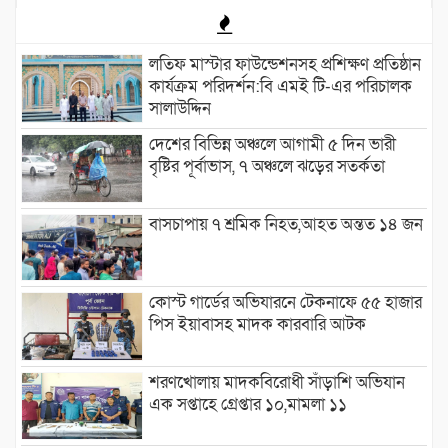
লতিফ মাস্টার ফাউন্ডেশনসহ প্রশিক্ষণ প্রতিষ্ঠান
কার্যক্রম পরিদর্শন:বি এমই টি-এর পরিচালক
সালাউদ্দিন
দেশের বিভিন্ন অঞ্চলে আগামী ৫ দিন ভারী
বৃষ্টির পূর্বাভাস, ৭ অঞ্চলে ঝড়ের সতর্কতা
বাসচাপায় ৭ শ্রমিক নিহত,আহত অন্তত ১৪ জন
কোস্ট গার্ডের অভিযারনে টেকনাফে ৫৫ হাজার
পিস ইয়াবাসহ মাদক কারবারি আটক
শরণখোলায় মাদকবিরোধী সাঁড়াশি অভিযান
এক সপ্তাহে গ্রেপ্তার ১০,মামলা ১১