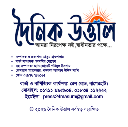
সম্পাদক ও প্রকাশক: মাসুম হাওলাদার
বার্তা সম্পাদক: তানভীর সোহেল
সহ সম্পাদক: অ্যাডভোকেট শহিদুল ইসলাম
জেনারেল ম্যানেজার: খন্দকার আকমল উদ্দিন সাখি
ফোন ০১৯৭২ ৭৪৩১৩৫
বার্তা ও বাণিজ্যিক কার্যালয়: রেল রোড, বাগেরহাট।
মোবাইল: ০১৭১১ ৯৯৫৯০৪, ০১৮৩৪ ১১২২২২
ইমেইল: press24masum@gmail.com
© ২০২৬ দৈনিক উত্তাল সর্বস্বত্ব সংরক্ষিত