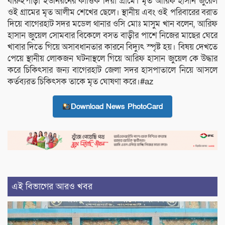
বারুইপাড়া ইউনিয়নের কার্ত্তিক দিয়া গ্রামে। মৃত আরিফ হাসান জুয়েল
ওই গ্রামের মৃত আলীম শেখের ছেলে। স্থানীয় এবং ওই পরিবারের বরাত
দিয়ে বাগেরহাট সদর মডেল থানার ওসি মোঃ মাসুম খান বলেন, আরিফ
হাসান জুয়েল সোমবার বিকেলে বসত বাড়ীর পাশে নিজের মাছের ঘেরে
খাবার দিতে গিয়ে অসাবধানতার কারনে বিদ্যুৎ স্পৃষ্ট হয়। বিষয় দেখতে
পেয়ে স্থানীয় লোকজন ঘটনাস্থলে গিয়ে আরিফ হাসান জুয়েল কে উদ্ধার
করে চিকিৎসার জন্য বাগেরহাট জেলা সদর হাসপাতালে নিয়ে আসলে
কর্তব্যরত চিকিৎসক তাকে মৃত ঘোষণা করে।#az
Download News PhotoCard
এই বিভাগের আরও খবর