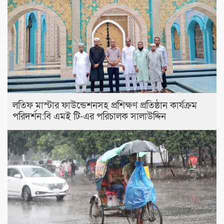
লতিফ মাস্টার ফাউন্ডেশনসহ প্রশিক্ষণ প্রতিষ্ঠান কার্যক্রম
পরিদর্শন:বি এমই টি-এর পরিচালক সালাউদ্দিন