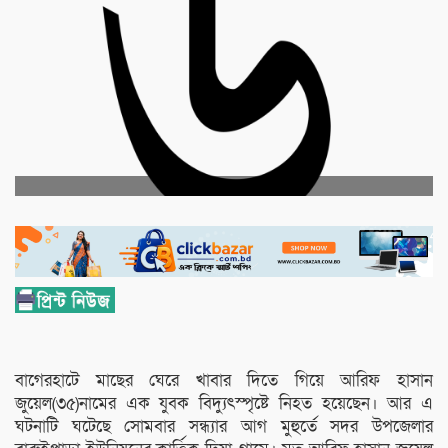
বাগেরহাটে মাছের ঘেরে খাবার দিতে গিয়ে আরিফ হাসান
জুয়েল(৩৫)নামের এক যুবক বিদ্যুৎস্পৃষ্টে নিহত হয়েছেন। আর এ
ঘটনাটি ঘটেছে সোমবার সন্ধ্যার আগ মুহুর্তে সদর উপজেলার