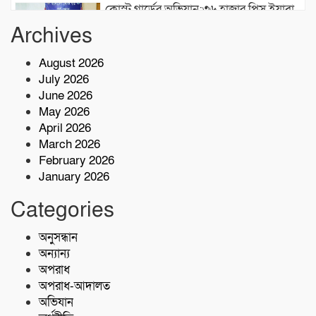
কোস্ট গার্ডের অভিযান;৩৬ হাজার পিস ইয়াবা
জব্দ
Archives
August 2026
১৮ জন জেলেকে জীবিত উদ্ধার করেছে কোস্ট
July 2026
গার্ড
June 2026
May 2026
জুলাই গণঅভ্যুত্থান দিবসে শহীদদের স্মরণে
April 2026
মোংলা উপজেলা প্রশাসনের সমাবেশ
March 2026
February 2026
January 2026
সুবিধাবঞ্চিত মানুষের জন্য বাগেরহাট মেডিকেল
ফাউন্ডেশন এর যাত্রা শুরু
Categories
টেকনাফে মাদকমুক্ত সমাজ গঠনে জন
অনুসন্ধান
সচেতনতামূলক প্রশিক্ষণ
অন্যান্য
অপরাধ
অপরাধ-আদালত
অভিযান