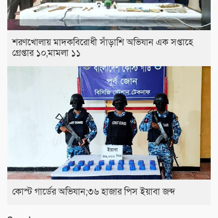
শরণখোলায় মাদকবিরোধী সাঁড়াশি অভিযান এক সপ্তাহে
গ্রেপ্তার ১০,মামলা ১১
কোস্ট গার্ডের অভিযান;৩৬ হাজার পিস ইয়াবা জব্দ