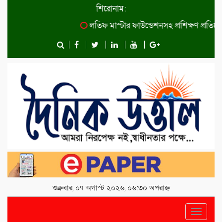
শিরোনাম:
লতিফ মাস্টার ফাউন্ডেশনসহ প্রশিক্ষণ প্রতিষ্ঠান কা
শুক্রবার, ০৭ অগাস্ট ২০২৬, ০৬:৩০ অপরাহ্ন
Toggle