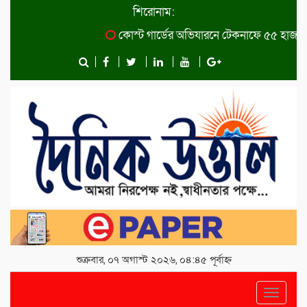
শিরোনাম:
কোস্ট গার্ডের অভিযারনে টেকনাফে ৫৫ হাজার পিস 
শুক্রবার, ০৭ অগাস্ট ২০২৬, ০৪:৪৫ পূর্বাহ্ন
Toggle