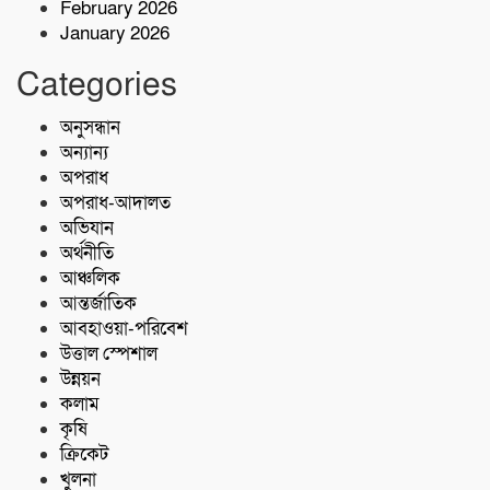
February 2026
January 2026
৫ কোটি টাকা মূল্যের ১ কেজি ক্রিস্টাল মেথ
(আইস) জব্দ
Categories
অনুসন্ধান
শরণখোলায় কোস্ট গার্ডের বিনামূল্যে চিকিৎসা
সেবা,২৫৫ জন পেলেন চিকিৎসা ও ওষুধ
অন্যান্য
অপরাধ
অপরাধ-আদালত
অভিযান
অর্থনীতি
আঞ্চলিক
আন্তর্জাতিক
আবহাওয়া-পরিবেশ
উত্তাল স্পেশাল
উন্নয়ন
কলাম
কৃষি
ক্রিকেট
খুলনা