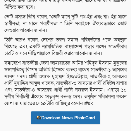
দেশের জন্য অধিক সময় দায়িত্ব পালন করেন, তাদের ন্যায্য পারিশ্রমিক
নিশ্চিত করা হবে।
ভোট প্রসঙ্গে তিনি বলেন, “ভোট মানে দুটি পথ-হ্যাঁ এবং না। হ্যাঁ মানে
স্বাধীনতা, না মানে পরাধীনতা।” তিনি সবাইকে ঐক্যবদ্ধভাবে ভোট
দেওয়ার আহ্বান জানান।
তিনি আরও বলেন, দেশের তরুণ সমাজ পরিবর্তনের পক্ষে অবস্থান
নিয়েছে এবং একটি ন্যায়ভিত্তিক বাংলাদেশ গড়ার লক্ষ্যে সাতক্ষীরার
চারটি আসনে দাঁড়িপাল্লাকে বিজয়ী করার আহ্বান জানান।
সমাবেশে সাতক্ষীরা জেলা জামায়াতের আমির শহিদুল ইসলাম মুকুলের
সভাপতিত্বে বিশেষ অতিথি হিসেবে বক্তব্য রাখেন সাতক্ষীরা-১ আসনের
সংসদ সদস্য প্রার্থী অধ্যক্ষ মুহাম্মদ ইজ্জতউল্লাহ, সাতক্ষীরা-২ আসনের
প্রার্থী মুহাদ্দিস আব্দুল খালেক, সাতক্ষীরা-৩ আসনের প্রার্থী রবিউল বাশার
এবং সাতক্ষীরা-৪ আসনের প্রার্থী গাজী নজরুল ইসলাম। এছাড়া ১০
দলীয় নির্বাচনী ঐক্যের নেতৃবৃন্দ বক্তব্য দেন। অনুষ্ঠান পরিচালনা করেন
জেলা জামায়াতের সেক্রেটারি আজিজুর রহমান।#sk
Download News PhotoCard