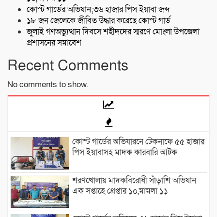
কোস্ট গার্ডের অভিযান;৩৬ হাজার পিস ইয়াবা জব্দ
১৮ জন জেলেকে জীবিত উদ্ধার করেছে কোস্ট গার্ড
জুলাই গণঅভ্যুত্থান দিবসে শহীদদের স্মরণে মোংলা উপজেলা
প্রশাসনের সমাবেশ
Recent Comments
No comments to show.
কোস্ট গার্ডের অভিযারনে টেকনাফে ৫৫ হাজার
পিস ইয়াবাসহ মাদক কারবারি আটক
শরণখোলায় মাদকবিরোধী সাঁড়াশি অভিযান
এক সপ্তাহে গ্রেপ্তার ১০,মামলা ১১