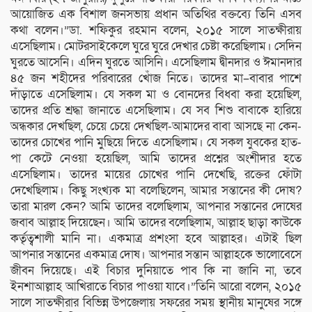
আয়োজিত এক বিশাল জনসভায় প্রধান অতিথির বক্তব্যে তিনি এসব
কথা বলেন।”ডা. শফিকুর রহমান বলেন, ২০১৫ সালে সাতক্ষীরায়
এসেছিলাম। মোটরসাইকেলে ঘুরে ঘুরে দেখার চেষ্টা করেছিলাম। সেদিন
ঘুরতে আসেনি। এদিন ঘুরতে আসিনি। এসেছিলাম দ্বীনদার ও ঈমানদার
৪৫ জন শহীদের পরিবারের খোঁজ নিতে। তাদের মা–বাবার পাশে
দাঁড়াতে এসেছিলাম। যে সকল মা ও বোনদের বিধবা করা হয়েছিল,
তাদের প্রতি শ্রদ্ধা জানাতে এসেছিলাম। যে সব শিশু বাবাকে হারিয়ে
অন্ধকার দেখছিল, চেয়ে চেয়ে দেখছিল-আমাদের বাবা আসছে না কেন-
তাদের চোখের পানি মুছিয়ে দিতে এসেছিলাম। যে সকল যুবকের হাত-
পা কেটে নেওয়া হয়েছিল, আমি তাদের প্রশ্নের অংশীদার হতে
এসেছিলাম। তাদের মায়ের চোখের পানি দেখেছি, রক্তের ফোঁটা
দেখেছিলাম। কিছু সংখ্যক মা বলেছিলেন, আমার সন্তানের কী দোষ?
তারা মারল কেন? আমি তাদের বলেছিলাম, আপনার সন্তানের দোষের
জবাব আল্লাহ দিয়েছেন। আমি তাদের বলেছিলাম, আল্লাহ ছাড়া কাউকে
কর্তৃত্বশালী মানি না। একমাত্র প্রশংসা হবে আল্লাহর। এটাই ছিল
আপনার সন্তানের একমাত্র দোষ। আপনার সন্তান আল্লাহকে ভালোবেসে
জীবন দিয়েছে। এই বিচার দুনিয়াতে পাব কি না জানি না, তবে
ইনশাআল্লাহ আখিরাতে বিচার পাওয়া যাবে।”তিনি আরো বলেন, ২০১৫
সালে সাতক্ষীরার বিভিন্ন উপজেলায় সফরের সময় স্থানীয় মানুষের সঙ্গে