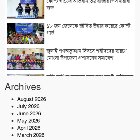
কোস্ট গার্ডের অভিযান;৩৬ হাজার পিস ইয়াবা
জব্দ
১৮ জন জেলেকে জীবিত উদ্ধার করেছে কোস্ট
গার্ড
জুলাই গণঅভ্যুত্থান দিবসে শহীদদের স্মরণে
মোংলা উপজেলা প্রশাসনের সমাবেশ
সুবিধাবঞ্চিত মানুষের জন্য বাগেরহাট মেডিকেল
ফাউন্ডেশন এর যাত্রা শুরু
Archives
August 2026
টেকনাফে মাদকমুক্ত সমাজ গঠনে জন
July 2026
সচেতনতামূলক প্রশিক্ষণ
June 2026
May 2026
নিরাপদ সুপেয় পানি নিশ্চিতকরণে RO প্ল্যান্ট
April 2026
স্থাপন করেছে কোস্ট গার্ড
March 2026