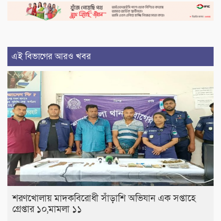
এই বিভাগের আরও খবর
শরণখোলায় মাদকবিরোধী সাঁড়াশি অভিযান এক সপ্তাহে
গ্রেপ্তার ১০,মামলা ১১