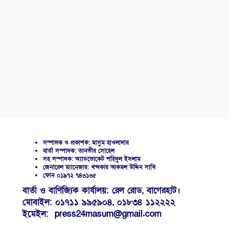
সম্পাদক ও প্রকাশক: মাসুম হাওলাদার
বার্তা সম্পাদক: তানভীর সোহেল
সহ সম্পাদক: অ্যাডভোকেট শহিদুল ইসলাম
জেনারেল ম্যানেজার: খন্দকার আকমল উদ্দিন সাখি
ফোন ০১৯৭২ ৭৪৩১৩৫
বার্তা ও বাণিজ্যিক কার্যালয়: রেল রোড, বাগেরহাট।
মোবাইল: ০১৭১১ ৯৯৫৯০৪, ০১৮৩৪ ১১২২২২
ইমেইল: press24masum@gmail.com