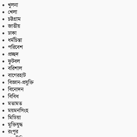
খুলনা
খেলা
চট্টগ্রাম
জাতীয়
ঢাকা
ধর্মচিন্তা
পরিবেশ
প্রচ্ছদ
ফুটবল
বরিশাল
বাগেরহাট
বিজ্ঞান-প্রযুক্তি
বিনোদন
বিবিধ
মতামত
ময়মনসিংহ
মিডিয়া
মুক্তিযুদ্ধ
রংপুর