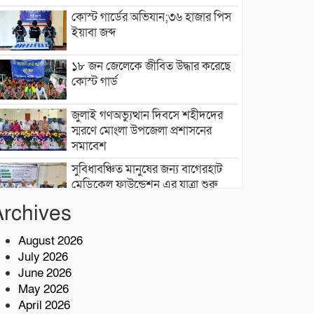
কোস্ট গার্ডের অভিযান;৩৬ হাজার পিস
ইয়াবা জব্দ
১৮ জন জেলেকে জীবিত উদ্ধার করেছে
কোস্ট গার্ড
জুলাই গণঅভ্যুত্থান দিবসে শহীদদের
স্মরণে মোংলা উপজেলা প্রশাসনের
সমাবেশ
সুবিধাবঞ্চিত মানুষের জন্য বাগেরহাট
মেডিকেল ফাউন্ডেশন এর যাত্রা শুরু
Archives
টেকনাফে মাদকমুক্ত সমাজ গঠনে জন
সচেতনতামূলক প্রশিক্ষণ
August 2026
July 2026
নিরাপদ সুপেয় পানি নিশ্চিতকরণে RO
June 2026
প্ল্যান্ট স্থাপন করেছে কোস্ট গার্ড
May 2026
April 2026