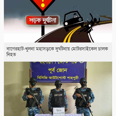
বাগেরহাট-খুলনা মহাসড়কে ‌দুর্ঘটনায় মোটরসাইকেল চালক
নিহত