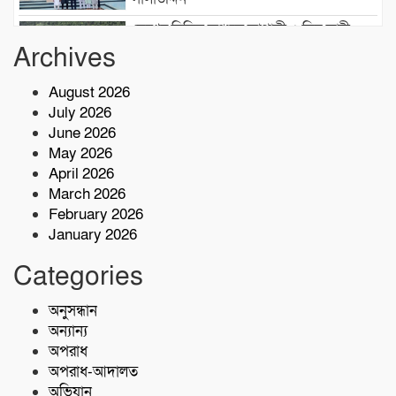
দেশের বিভিন্ন অঞ্চলে আগামী ৫ দিন ভারী
বৃষ্টির পূর্বাভাস, ৭ অঞ্চলে ঝড়ের সতর্কতা
Archives
August 2026
বাসচাপায় ৭ শ্রমিক নিহত,আহত অন্তত ১৪ জন
July 2026
June 2026
May 2026
কোস্ট গার্ডের অভিযারনে টেকনাফে ৫৫ হাজার
April 2026
পিস ইয়াবাসহ মাদক কারবারি আটক
March 2026
February 2026
January 2026
শরণখোলায় মাদকবিরোধী সাঁড়াশি অভিযান
এক সপ্তাহে গ্রেপ্তার ১০,মামলা ১১
Categories
কোস্ট গার্ডের অভিযান;৩৬ হাজার পিস ইয়াবা
অনুসন্ধান
জব্দ
অন্যান্য
অপরাধ
অপরাধ-আদালত
অভিযান