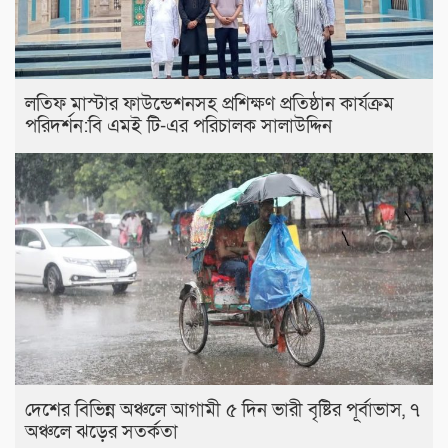
লতিফ মাস্টার ফাউন্ডেশনসহ প্রশিক্ষণ প্রতিষ্ঠান কার্যক্রম
পরিদর্শন:বি এমই টি-এর পরিচালক সালাউদ্দিন
দেশের বিভিন্ন অঞ্চলে আগামী ৫ দিন ভারী বৃষ্টির পূর্বাভাস, ৭
অঞ্চলে ঝড়ের সতর্কতা