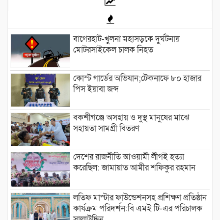
বাগেরহাট-খুলনা মহাসড়কে ‌দুর্ঘটনায়
মোটরসাইকেল চালক নিহত
কোস্ট গার্ডের অভিযান;টেকনাফে ৮০ হাজার
পিস ইয়াবা জব্দ
বকশীগঞ্জে অসহায় ও দুস্থ মানুষের মাঝে
সহায়তা সামগ্রী বিতরণ
দেশের রাজনীতি আওয়ামী লীগই হত্যা
করেছিল: জামায়াত আমীর শফিকুর রহমান
লতিফ মাস্টার ফাউন্ডেশনসহ প্রশিক্ষণ প্রতিষ্ঠান
কার্যক্রম পরিদর্শন:বি এমই টি-এর পরিচালক
সালাউদ্দিন