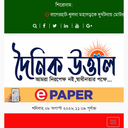
শিরোনাম:
বাগেরহাট-খুলনা মহাসড়কে ‌দুর্ঘটনায় মোটরসাইকে
শনিবার, ০৮ অগাস্ট ২০২৬, ১১:০৯ পূর্বাহ্ন
Toggle