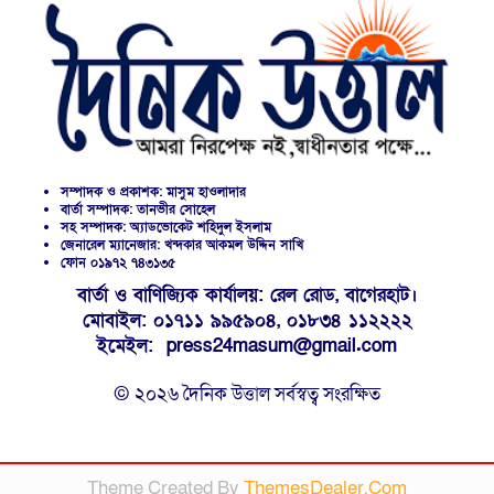
সম্পাদক ও প্রকাশক: মাসুম হাওলাদার
বার্তা সম্পাদক: তানভীর সোহেল
সহ সম্পাদক: অ্যাডভোকেট শহিদুল ইসলাম
জেনারেল ম্যানেজার: খন্দকার আকমল উদ্দিন সাখি
ফোন ০১৯৭২ ৭৪৩১৩৫
বার্তা ও বাণিজ্যিক কার্যালয়: রেল রোড, বাগেরহাট।
মোবাইল: ০১৭১১ ৯৯৫৯০৪, ০১৮৩৪ ১১২২২২
ইমেইল: press24masum@gmail.com
© ২০২৬ দৈনিক উত্তাল সর্বস্বত্ব সংরক্ষিত
Theme Created By
ThemesDealer.Com