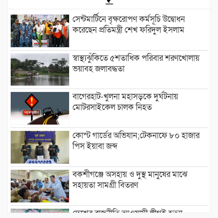
সেন্টমার্টিনে বৃক্ষরোপণ কর্মসূচি উদ্বোধন
করেছেন প্রতিমন্ত্রী শেখ ফরিদুল ইসলাম
স্বাস্থ্যঝুঁকিতে ৫শতাধিক পরিবার শরণখোলায়
ভয়াবহ জলাবদ্ধতা
বাগেরহাট-খুলনা মহাসড়কে ‌দুর্ঘটনায়
মোটরসাইকেল চালক নিহত
কোস্ট গার্ডের অভিযান;টেকনাফে ৮০ হাজার
পিস ইয়াবা জব্দ
বকশীগঞ্জে অসহায় ও দুস্থ মানুষের মাঝে
সহায়তা সামগ্রী বিতরণ
দেশের রাজনীতি আওয়ামী লীগই হত্যা