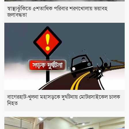
স্বাস্থ্যঝুঁকিতে ৫শতাধিক পরিবার শরণখোলায় ভয়াবহ
জলাবদ্ধতা
বাগেরহাট-খুলনা মহাসড়কে ‌দুর্ঘটনায় মোটরসাইকেল চালক
নিহত