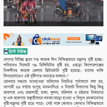
দেশের বিভিন্ন স্থানে গত কয়েক দিন বিক্ষিপ্তভাবে বজ্রসহ বৃষ্টি হচ্ছে।
শনিবারও সিলেটে ৭৯ মিলিমিটার বৃষ্টি হয়, এছাড়া কিশোরগঞ্জের
নিকলীসহ কয়েক জেলায় ছিটাফোঁটা বৃষ্টি হয়েছে। মাসের বাকি
দিনগুলোতেও এই বৃষ্টিপাত অব্যাহত থাকবে।”
রোববার সন্ধ্যায় আবহাওয়া অফিসের নিয়মিত পূর্বাভাসে বলা হয়,
আগামী ২৪ ঘণ্টায় রংপুর, ময়মনসিংহ ও সিলেট বিভাগের কিছু কিছু
জায়গায় এবং রাজশাহী, ঢাকা, খুলনা, বরিশাল ও চট্টগ্রাম বিভাগের
দু’এক জায়গায় অস্থায়ীভাবে দমকা/ঝড়ো হাওয়া ও বিদ্যুৎ চমকানোসহ
বৃষ্টি/বজ্রসহ বৃষ্টি হতে পারে। সেই সঙ্গে কোথাও কোথাও বিক্ষিপ্তভাবে