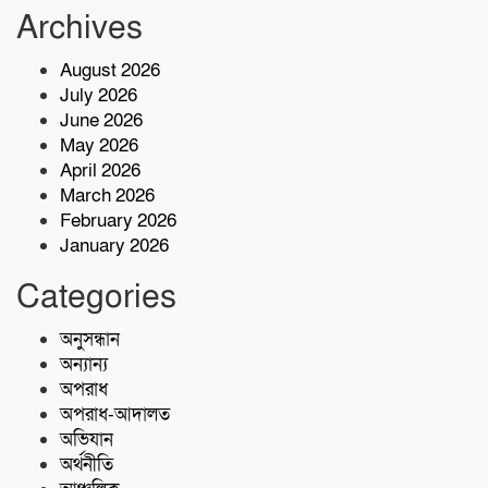
করেছিল: জামায়াত আমীর শফিকুর রহমান
Archives
August 2026
লতিফ মাস্টার ফাউন্ডেশনসহ প্রশিক্ষণ প্রতিষ্ঠান
July 2026
কার্যক্রম পরিদর্শন:বি এমই টি-এর পরিচালক
June 2026
সালাউদ্দিন
May 2026
দেশের বিভিন্ন অঞ্চলে আগামী ৫ দিন ভারী
April 2026
বৃষ্টির পূর্বাভাস, ৭ অঞ্চলে ঝড়ের সতর্কতা
March 2026
February 2026
January 2026
বাসচাপায় ৭ শ্রমিক নিহত,আহত অন্তত ১৪ জন
Categories
কোস্ট গার্ডের অভিযারনে টেকনাফে ৫৫ হাজার
অনুসন্ধান
পিস ইয়াবাসহ মাদক কারবারি আটক
অন্যান্য
অপরাধ
অপরাধ-আদালত
অভিযান
অর্থনীতি