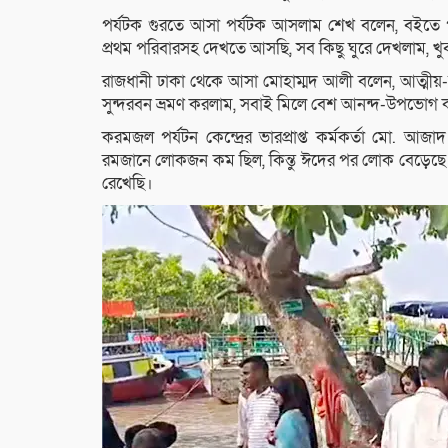
পর্যটক গুরতে আসা পর্যটক আসলাম শেখ বলেন, বইতে পড়ে
প্রথম পরিবারসহ দেখতে আসছি, সব কিছু ঘুরে দেখলাম, খ
রাজধানী ঢাকা থেকে আসা মোহাম্মদ আলী বলেন, আত্মীয়-স
সুন্দরবন ভ্রমণ করলাম, সবাই মিলে বেশ আনন্দ-উপভোগ 
করমজল পর্যটন কেন্দ্রের ভারপ্রাপ্ত কর্মকর্তা মো. আ
রমজানে লোকজন কম ছিল, কিন্তু ঈদের পর লোক বেড়েছে
রেখেছি।