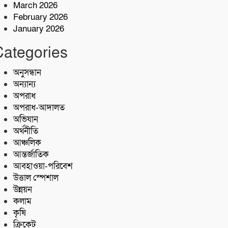
March 2026
৮টিঅটোরিক্সো ও ১২টি
February 2026
স্যালোমেশিনসহ ৪ গ্রেপ্তার
January 2026
ফকিরহাট রাস্তায় প্রান গেলমটরসাইকেল
Categories
আরোহী ঠিকাদারের
অনুসন্ধান
অন্যান্য
অপরাধ
অপরাধ-আদালত
অভিযান
অর্থনীতি
আঞ্চলিক
আন্তর্জাতিক
আবহাওয়া-পরিবেশ
উত্তাল স্পেশাল
উন্নয়ন
কলাম
কৃষি
ক্রিকেট