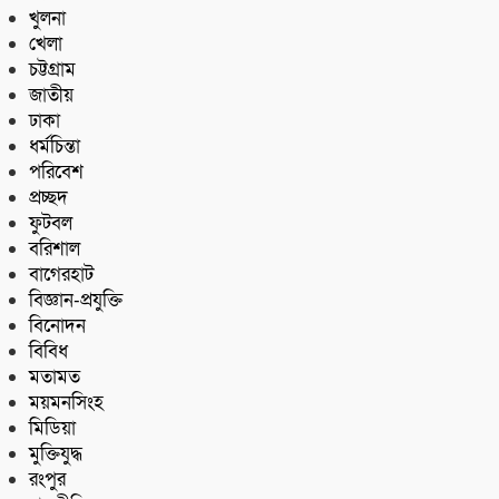
খুলনা
খেলা
চট্টগ্রাম
জাতীয়
ঢাকা
ধর্মচিন্তা
পরিবেশ
প্রচ্ছদ
ফুটবল
বরিশাল
বাগেরহাট
বিজ্ঞান-প্রযুক্তি
বিনোদন
বিবিধ
মতামত
ময়মনসিংহ
মিডিয়া
মুক্তিযুদ্ধ
রংপুর