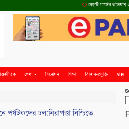
কোস্ট গার্ডের অভিযান;৩৬ হাজা
ন্তর্জাতিক
খেলা
বিনোদন
শিক্ষা
বিজ্ঞান-প্রযুক্তি
স্বাস্থ্য
S
নে পর্যটকদের ঢল:নিরাপত্তা নিশ্চিতে