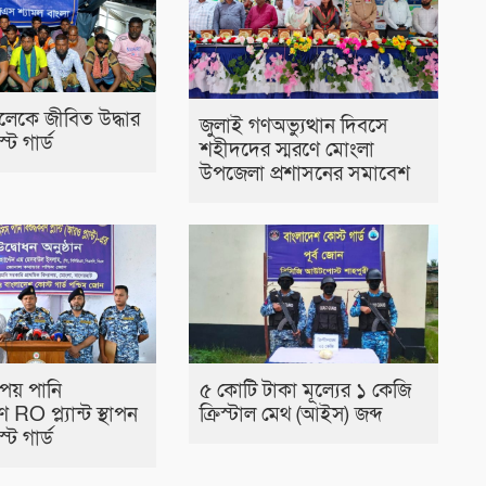
েকে জীবিত উদ্ধার
জুলাই গণঅভ্যুত্থান দিবসে
ট গার্ড
শহীদদের স্মরণে মোংলা
উপজেলা প্রশাসনের সমাবেশ
পেয় পানি
৫ কোটি টাকা মূল্যের ১ কেজি
 RO প্ল্যান্ট স্থাপন
ক্রিস্টাল মেথ (আইস) জব্দ
ট গার্ড