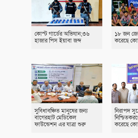
কোস্ট গার্ডের অভিযান;৩৬
১৮ জন জেল
হাজার পিস ইয়াবা জব্দ
করেছে কোস্
সুবিধাবঞ্চিত মানুষের জন্য
নিরাপদ সু
বাগেরহাট মেডিকেল
নিশ্চিতকরণে
ফাউন্ডেশন এর যাত্রা শুরু
করেছে কোস্