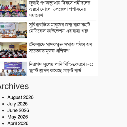
জুলাই গণঅভ্যুত্থান দিবসে শহীদদের
স্মরণে মোংলা উপজেলা প্রশাসনের
সমাবেশ
সুবিধাবঞ্চিত মানুষের জন্য বাগেরহাট
মেডিকেল ফাউন্ডেশন এর যাত্রা শুরু
টেকনাফে মাদকমুক্ত সমাজ গঠনে জন
সচেতনতামূলক প্রশিক্ষণ
নিরাপদ সুপেয় পানি নিশ্চিতকরণে RO
প্ল্যান্ট স্থাপন করেছে কোস্ট গার্ড
Archives
৫ কোটি টাকা মূল্যের ১ কেজি ক্রিস্টাল
মেথ (আইস) জব্দ
August 2026
July 2026
শরণখোলায় কোস্ট গার্ডের বিনামূল্যে
June 2026
চিকিৎসা সেবা,২৫৫ জন পেলেন
চিকিৎসা ও ওষুধ
May 2026
April 2026
বাগেরহাটে চুরি ও ছিনতাই হওয়া