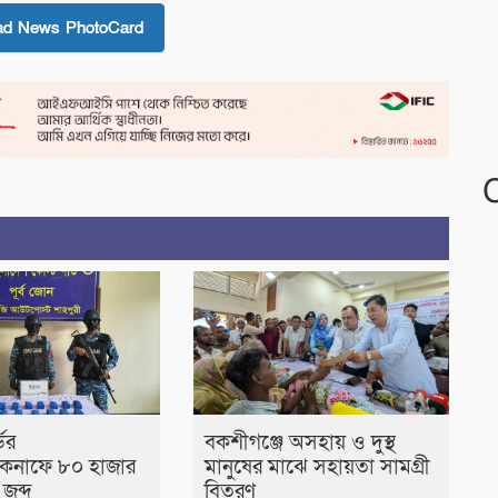
ad News PhotoCard
ডের
বকশীগঞ্জে অসহায় ও দুস্থ
েকনাফে ৮০ হাজার
মানুষের মাঝে সহায়তা সামগ্রী
জব্দ
বিতরণ