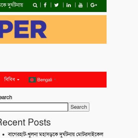
র্ঘটনায় মোটরসাইকেল চালক নিহত
কোস্ট গার্ডের অভিযান;টেকনাফে ৮০ 
বিবিধ
Bengali
▼
earch
Search
Recent Posts
বাগেরহাট-খুলনা মহাসড়কে ‌দুর্ঘটনায় মোটরসাইকেল