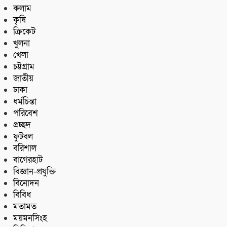
কলাম
কৃষি
ক্রিকেট
খুলনা
খেলা
চট্টগ্রাম
জাতীয়
ঢাকা
ধর্মচিন্তা
পরিবেশ
প্রচ্ছদ
ফুটবল
বরিশাল
বাগেরহাট
বিজ্ঞান-প্রযুক্তি
বিনোদন
বিবিধ
মতামত
ময়মনসিংহ