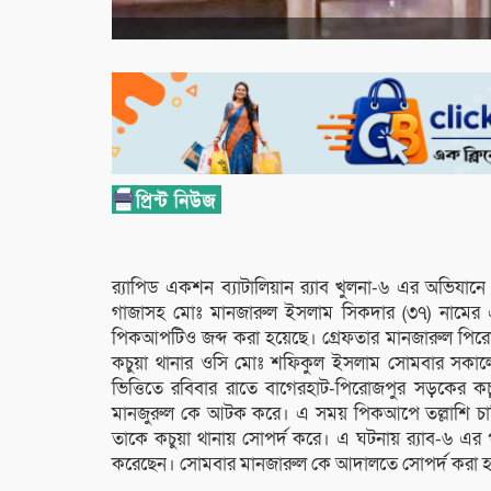
র‌্যাপিড একশন ব্যাটালিয়ান র‌্যাব খুলনা-৬ এর অভিয
গাজাসহ মোঃ মানজারুল ইসলাম সিকদার (৩৭) নামের
পিকআপটিও জব্দ করা হয়েছে। গ্রেফতার মানজারুল পির
কচুয়া থানার ওসি মোঃ শফিকুল ইসলাম সোমবার সকাল
ভিত্তিতে রবিবার রাতে বাগেরহাট-পিরোজপুর সড়কের 
মানজুরুল কে আটক করে। এ সময় পিকআপে তল্লাশি চা
তাকে কচুয়া থানায় সোপর্দ করে। এ ঘটনায় র‌্যাব-৬ এর পর
করেছেন। সোমবার মানজারুল কে আদালতে সোপর্দ করা 