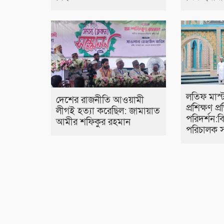
লতিফ মাস্
দেশের রাজনীতি আওয়ামী
প্রশিক্ষণ প্র
লীগই হত্যা করেছিল: জামায়াত
পরিদর্শন:
আমীর শফিকুর রহমান
পরিচালক স