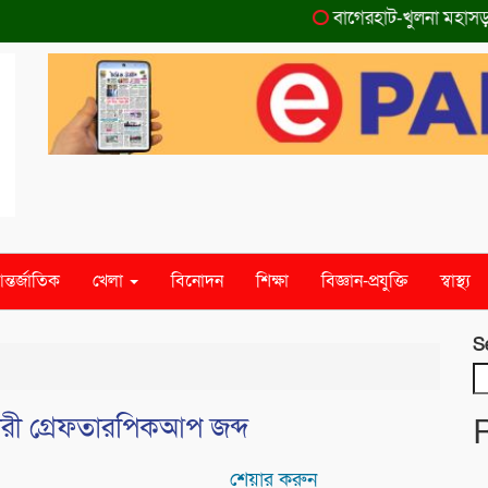
বাগেরহাট-খুলনা মহাসড়কে ‌দু
ন্তর্জাতিক
খেলা
বিনোদন
শিক্ষা
বিজ্ঞান-প্রযুক্তি
স্বাস্থ্য
S
রী গ্রেফতারপিকআপ জব্দ
শেয়ার করুন