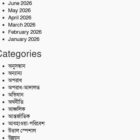
কোস্ট গার্ডের অভিযারনে টেকনাফে ৫৫
June 2026
হাজার পিস ইয়াবাসহ মাদক কারবারি
May 2026
আটক
April 2026
শরণখোলায় মাদকবিরোধী সাঁড়াশি
March 2026
অভিযান এক সপ্তাহে গ্রেপ্তার ১০,মামলা
February 2026
১১
January 2026
কোস্ট গার্ডের অভিযান;৩৬ হাজার পিস
Categories
ইয়াবা জব্দ
অনুসন্ধান
অন্যান্য
অপরাধ
অপরাধ-আদালত
অভিযান
অর্থনীতি
আঞ্চলিক
আন্তর্জাতিক
আবহাওয়া-পরিবেশ
উত্তাল স্পেশাল
উন্নয়ন