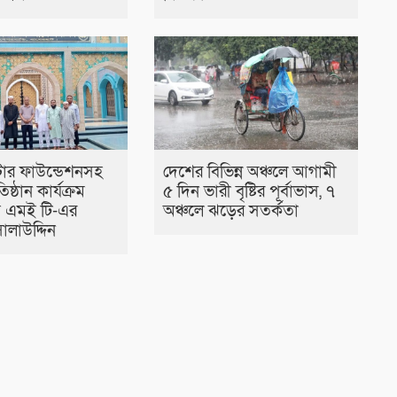
টার ফাউন্ডেশনসহ
দেশের বিভিন্ন অঞ্চলে আগামী
তিষ্ঠান কার্যক্রম
৫ দিন ভারী বৃষ্টির পূর্বাভাস, ৭
বি এমই টি-এর
অঞ্চলে ঝড়ের সতর্কতা
ালাউদ্দিন