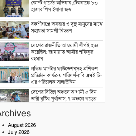
কোস্ট গার্ডের অভিযান;টেকনাফে ৮০
হাজার পিস ইয়াবা জব্দ
বকশীগঞ্জে অসহায় ও দুস্থ মানুষের মাঝে
সহায়তা সামগ্রী বিতরণ
দেশের রাজনীতি আওয়ামী লীগই হত্যা
করেছিল: জামায়াত আমীর শফিকুর
রহমান
লতিফ মাস্টার ফাউন্ডেশনসহ প্রশিক্ষণ
প্রতিষ্ঠান কার্যক্রম পরিদর্শন:বি এমই টি-
এর পরিচালক সালাউদ্দিন
দেশের বিভিন্ন অঞ্চলে আগামী ৫ দিন
ভারী বৃষ্টির পূর্বাভাস, ৭ অঞ্চলে ঝড়ের
সতর্কতা
Archives
বাসচাপায় ৭ শ্রমিক নিহত,আহত অন্তত
১৪ জন
August 2026
July 2026