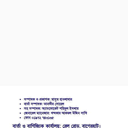
সম্পাদক ও প্রকাশক: মাসুম হাওলাদার
বার্তা সম্পাদক: তানভীর সোহেল
সহ সম্পাদক: অ্যাডভোকেট শহিদুল ইসলাম
জেনারেল ম্যানেজার: খন্দকার আকমল উদ্দিন সাখি
ফোন ০১৯৭২ ৭৪৩১৩৫
বার্তা ও বাণিজ্যিক কার্যালয়: রেল রোড, বাগেরহাট।