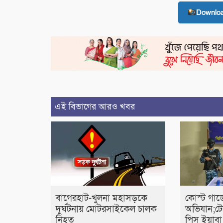
Downlo
এই বিভাগের আরও খবর
বাগেরহাট-খুলনা মহাসড়কে
কোস্ট গার্
‌দুর্ঘটনায় মোটরসাইকেল চালক
অভিযান;ট
নিহত
পিস ইয়াবা 