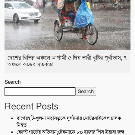
দেশের বিভিন্ন অঞ্চলে আগামী ৫ দিন ভারী বৃষ্টির পূর্বাভাস, ৭
অঞ্চলে ঝড়ের সতর্কতা
Search
Search
Recent Posts
বাগেরহাট-খুলনা মহাসড়কে ‌দুর্ঘটনায় মোটরসাইকেল চালক
নিহত
কোস্ট গার্ডের অভিযান;টেকনাফে ৮০ হাজার পিস ইয়াবা জব্দ