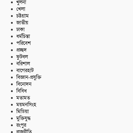
খুলনা
খেলা
চট্টগ্রাম
জাতীয়
ঢাকা
ধর্মচিন্তা
পরিবেশ
প্রচ্ছদ
ফুটবল
বরিশাল
বাগেরহাট
বিজ্ঞান-প্রযুক্তি
বিনোদন
বিবিধ
মতামত
ময়মনসিংহ
মিডিয়া
মুক্তিযুদ্ধ
রংপুর
রাজনীতি