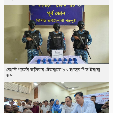
কোস্ট গার্ডের অভিযান;টেকনাফে ৮০ হাজার পিস ইয়াবা
জব্দ