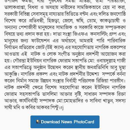
উপার্জন ক্ষমতা, নারী পুরু‌ষের সমতা প্র‌তিষ্ঠা, স্বামী প‌রিত্যাক্তা,
তালাকপ্রাপ্তা, বিধবা ও অসহায় নারী‌দের সাম‌জিকভা‌বে হেয় না করা,
সরকারী বি‌ভিন্ন সেবাসমূহ নায্যতার ভি‌ত্তি‌তে বন্টন এবং দ‌লিত জন‌গো‌ষ্ঠি
বি‌শেষ ক‌রে প্র‌তিবন্ধী, হিজড়া, জে‌লে, ঋ‌ষি, ডোম, কাকড়াচাষী ও
অন্যান্য পেশাজীবী মানুষ‌দের সামা‌জিক ও সরকা‌রি কা‌জে সম্পৃক্তকরণ
বিষ‌য়ে তথ্য প্রদান করা হয়। দাতা সংস্থা জিএফএ কনসা‌ল্টিং গ্রুপ এবং
মানু‌ষের জন্য ফাউ‌ন্ডেশন এর অর্থায়‌নে, আমরাই পা‌রি পা‌রিবা‌রিক
নির্যাতন প্র‌তি‌রোধ জোট (উই ক্যান) এর সহ‌যো‌গিতায় নাগ‌রিক প্রক‌ল্পের
আওতায় এই নাটক ও লোক সংগীত অনুষ্ঠান প্রদর্শনী আ‌য়োজন ক‌রা
হয়। গৌরম্ভা ইউ‌নিয়ন নাগ‌রিক ফোরাম সভাপ‌তি মো: ওবায়দুল্লাহ গাজী
এর সভাপ‌তি‌ত্বে অনুষ্ঠান উ‌দ্বোধন ক‌রেন স্থানীয় জনপ্র‌তি‌নি‌ধি আবু মুছা
আকুঞ্জি। নাগ‌রিক প্রকল্প এবং নাটক প্রদর্শনীর উ‌দ্দেশ্য সম্প‌র্কে বর্ননা
ক‌রেন নির্মান সমাজ উন্নয়ন সংস্থার নির্বাহী প‌রিচালক রি‌জিয়া পারভীন।
নাটক প্রদর্শনী ক্ষে‌ত্রে বি‌শেষ সহ‌যো‌গিতা ক‌রেন ইউ‌নিয়ন নাগ‌রিক
ফোরাম সহসভাপ‌তি তাস‌লিমা আক্তার বৃ‌ষ্টি, সাধারন সম্পাদক রিক্তা
আক্তার, কার্য‌নির্বাহী সম্পাদক মো:‌মোহতা‌দির ও সা‌বিনা খাতুন, সদস্য
সাথী ম‌নি ও ক‌বির আকবর পিন্টু।rj
Download News PhotoCard