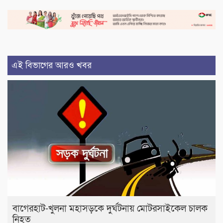
এই বিভাগের আরও খবর
বাগেরহাট-খুলনা মহাসড়কে ‌দুর্ঘটনায় মোটরসাইকেল চালক
নিহত