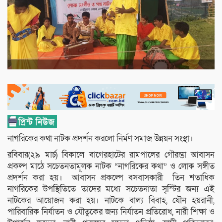
নাগরিকের কথা নাটক প্রদর্শন করলো নির্মণ সমাজ উন্নয়ন সংস্থা।
রবিবার(২৯ মার্চ) বিকালে বাগেরহাটের রামপা‌লের গৌরম্ভা আবাসন
প্রকল্প মাঠে সচেতনতামূলক নাটক “নাগ‌রি‌কের কথা” ও লোক সঙ্গীত
প্রদর্শন করা হয়। আবাসন প্রক‌ল্পে বসবাসকারী তিন শতা‌ধিক
নাগ‌রি‌কের উপ‌স্থি‌তি‌তে তা‌দের ম‌ধ্যে স‌চেতনাতা সৃ‌স্টির জন্য এই
নাটকের আ‌য়োজন ক‌রা হয়। নাট‌কে বাল্য বিবাহ, যৌন হয়রানী,
পা‌রিবা‌রিক নির্যাতন ও যৌতু‌কের জন্য নির্যাতন প্র‌তি‌রোধ, নারী শিক্ষা ও