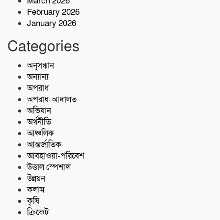
March 2026
February 2026
January 2026
শরণখোলায় মাদকবিরোধী সাঁড়াশি অভিযান
এক সপ্তাহে গ্রেপ্তার ১০,মামলা ১১
Categories
কোস্ট গার্ডের অভিযান;৩৬ হাজার পিস ইয়াবা
অনুসন্ধান
জব্দ
অন্যান্য
অপরাধ
অপরাধ-আদালত
অভিযান
অর্থনীতি
আঞ্চলিক
আন্তর্জাতিক
আবহাওয়া-পরিবেশ
উত্তাল স্পেশাল
উন্নয়ন
কলাম
কৃষি
ক্রিকেট