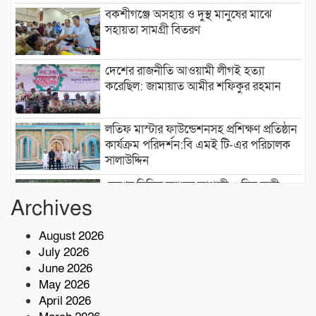
বকশীগঞ্জে অসহায় ও দুস্থ মানুষের মাঝে
সহায়তা সামগ্রী বিতরণ
দেশের রাজনীতি আওয়ামী লীগই হত্যা
করেছিল: জামায়াত আমীর শফিকুর রহমান
লতিফ মাস্টার ফাউন্ডেশনসহ প্রশিক্ষণ প্রতিষ্ঠান
কার্যক্রম পরিদর্শন:বি এমই টি-এর পরিচালক
সালাউদ্দিন
দেশের বিভিন্ন অঞ্চলে আগামী ৫ দিন ভারী
বৃষ্টির পূর্বাভাস, ৭ অঞ্চলে ঝড়ের সতর্কতা
Archives
August 2026
বাসচাপায় ৭ শ্রমিক নিহত,আহত অন্তত ১৪ জন
July 2026
June 2026
May 2026
কোস্ট গার্ডের অভিযারনে টেকনাফে ৫৫ হাজার
April 2026
পিস ইয়াবাসহ মাদক কারবারি আটক