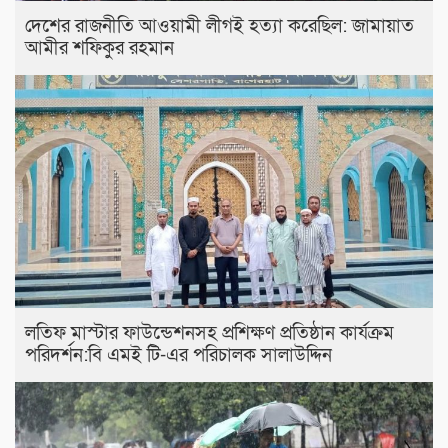
দেশের রাজনীতি আওয়ামী লীগই হত্যা করেছিল: জামায়াত
আমীর শফিকুর রহমান
লতিফ মাস্টার ফাউন্ডেশনসহ প্রশিক্ষণ প্রতিষ্ঠান কার্যক্রম
পরিদর্শন:বি এমই টি-এর পরিচালক সালাউদ্দিন