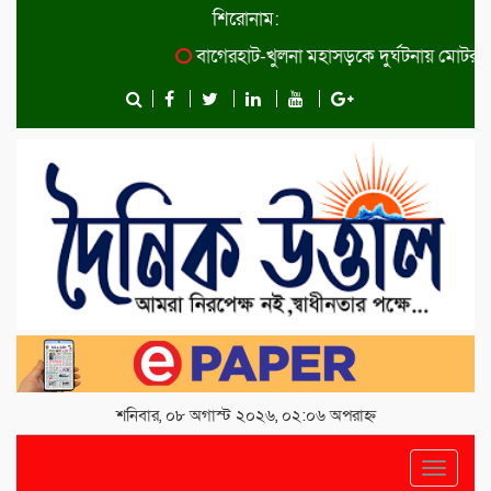
শিরোনাম:
বাগেরহাট-খুলনা মহাসড়কে ‌দুর্ঘটনায় মোটরসাইকে
শনিবার, ০৮ অগাস্ট ২০২৬, ০২:০৬ অপরাহ্ন
Toggle