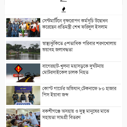
সেন্টমার্টিনে বৃক্ষরোপণ কর্মসূচি উদ্বোধন
করেছেন প্রতিমন্ত্রী শেখ ফরিদুল ইসলাম
স্বাস্থ্যঝুঁকিতে ৫শতাধিক পরিবার শরণখোলায়
ভয়াবহ জলাবদ্ধতা
বাগেরহাট-খুলনা মহাসড়কে ‌দুর্ঘটনায়
মোটরসাইকেল চালক নিহত
কোস্ট গার্ডের অভিযান;টেকনাফে ৮০ হাজার
পিস ইয়াবা জব্দ
বকশীগঞ্জে অসহায় ও দুস্থ মানুষের মাঝে
সহায়তা সামগ্রী বিতরণ