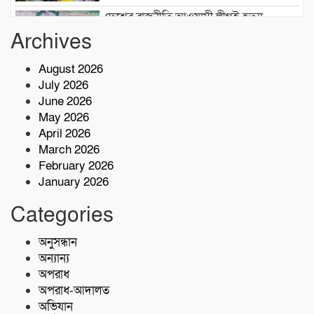
দেশের রাজনীতি আওয়ামী লীগই হত্যা
করেছিল: জামায়াত আমীর শফিকুর রহমান
Archives
August 2026
লতিফ মাস্টার ফাউন্ডেশনসহ প্রশিক্ষণ প্রতিষ্ঠান
July 2026
কার্যক্রম পরিদর্শন:বি এমই টি-এর পরিচালক
June 2026
সালাউদ্দিন
May 2026
দেশের বিভিন্ন অঞ্চলে আগামী ৫ দিন ভারী
April 2026
বৃষ্টির পূর্বাভাস, ৭ অঞ্চলে ঝড়ের সতর্কতা
March 2026
February 2026
January 2026
বাসচাপায় ৭ শ্রমিক নিহত,আহত অন্তত ১৪ জন
Categories
কোস্ট গার্ডের অভিযারনে টেকনাফে ৫৫ হাজার
অনুসন্ধান
পিস ইয়াবাসহ মাদক কারবারি আটক
অন্যান্য
অপরাধ
অপরাধ-আদালত
অভিযান