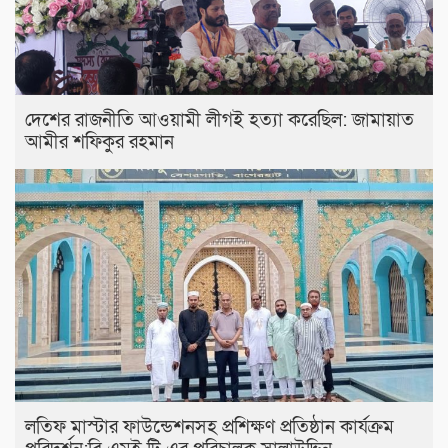
দেশের রাজনীতি আওয়ামী লীগই হত্যা করেছিল: জামায়াত
আমীর শফিকুর রহমান
লতিফ মাস্টার ফাউন্ডেশনসহ প্রশিক্ষণ প্রতিষ্ঠান কার্যক্রম