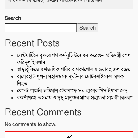
পরিদর্শন:বি এমই টি-এর পরিচালক সালাউদ্দিন
Search
Search
Recent Posts
সেন্টমার্টিনে বৃক্ষরোপণ কর্মসূচি উদ্বোধন করেছেন প্রতিমন্ত্রী শেখ
ফরিদুল ইসলাম
স্বাস্থ্যঝুঁকিতে ৫শতাধিক পরিবার শরণখোলায় ভয়াবহ জলাবদ্ধতা
বাগেরহাট-খুলনা মহাসড়কে ‌দুর্ঘটনায় মোটরসাইকেল চালক
নিহত
কোস্ট গার্ডের অভিযান;টেকনাফে ৮০ হাজার পিস ইয়াবা জব্দ
বকশীগঞ্জে অসহায় ও দুস্থ মানুষের মাঝে সহায়তা সামগ্রী বিতরণ
Recent Comments
No comments to show.