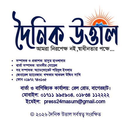
সম্পাদক ও প্রকাশক: মাসুম হাওলাদার
বার্তা সম্পাদক: তানভীর সোহেল
সহ সম্পাদক: অ্যাডভোকেট শহিদুল ইসলাম
জেনারেল ম্যানেজার: খন্দকার আকমল উদ্দিন সাখি
ফোন ০১৯৭২ ৭৪৩১৩৫
বার্তা ও বাণিজ্যিক কার্যালয়: রেল রোড, বাগেরহাট।
মোবাইল: ০১৭১১ ৯৯৫৯০৪, ০১৮৩৪ ১১২২২২
ইমেইল: press24masum@gmail.com
© ২০২৬ দৈনিক উত্তাল সর্বস্বত্ব সংরক্ষিত