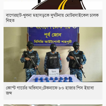
বাগেরহাট-খুলনা মহাসড়কে ‌দুর্ঘটনায় মোটরসাইকেল চালক
নিহত
কোস্ট গার্ডের অভিযান;টেকনাফে ৮০ হাজার পিস ইয়াবা
জব্দ