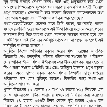
সুস্থ জাতি উপহার দেওয়া সম্ভব। তাই এই প্রাদুর্ভাবের হাত থেকে
আমাদের শিশুদেরকে সুরক্ষার জন্য সরকার তাৎক্ষণিক মহতী উদ্যোগ
গ্রহণ করেছেন। দেশব্যাপী হাম-রুবেলা টিকাদান ক্যাম্পেইনের মধ্য
দিয়ে আজ খুলনাতেও এ টিকাদান কার্যক্রম শুরু হয়েছে।”
গণমাধ্যমকর্মীদেরকে উদ্দেশ্য করে তিনি বলেন, আপনারাই পারেন
সমাজের প্রতিটি স্তরের জনগণকে এই টিকা বিষয়ে সচেতন করে তুলতে।
আমাদের নিজ নিজ জায়গা থেকে সকলকে সচেতন করতে হবে যেন
একটি শিশুও এই টিকাদান কর্মসূচি থেকে বাদ না পড়ে। তাহলেই এই
কর্মসূচির স্বার্থকতা আসবে।”
অনুষ্ঠানে বিশেষ অতিথির বক্তৃতা করেন খুলনা রেঞ্জের অতিরিক্ত
ডিআইজি শেখ জয়নুদ্দীন, পরিবার পরিকল্পনা দপ্তরের উপ-পরিচালক
মোঃ আকিব উদ্দিন, খুলনা ইউনিসেফ-এর চীফ মোঃ কাওসার হোসেন,
বিশ^ স্বাস্থ্য সংস্থার প্রতিনিধি ডাঃ মোঃ আরিফুল ইসলাম প্রমুখ বক্তৃতা
করেন। এতে স্বাগত বক্তৃতা করেন খুলনা বিভাগীয় স্বাস্থ্য দপ্তরের
পরিচালক ডাঃ মোঃ মুজিবুর রহমান। বিভাগীয় স্বাস্থ্য দপ্তর এই
অনুষ্ঠানের আয়োজন করে।”
খুলনা বিভাগের ১০ জেলায় ১৫ লাখ ৯৭ হাজার ৮২১ শিশুকে এক
ডোজ হাম-রুবেলা টিকা প্রদানের লক্ষ্যমাত্রা নির্ধারণ করা হয়েছে।
বিভাগে ১৪ হাজার ৯৩৬টি টিকা কেন্দ্রে দুই হাজার ২৯৮৯ জন
টিকাদানকারী এবং সাত হাজার ৭৫৪ জন ভলান্টিয়ার দায়িত্ব পালন