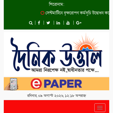
শিরোনাম:
সেন্টমার্টিনে বৃক্ষরোপণ কর্মসূচি উদ্বোধন করেছেন প্র
রবিবার, ০৯ অগাস্ট ২০২৬, ১২:১৮ অপরাহ্ন
Toggle