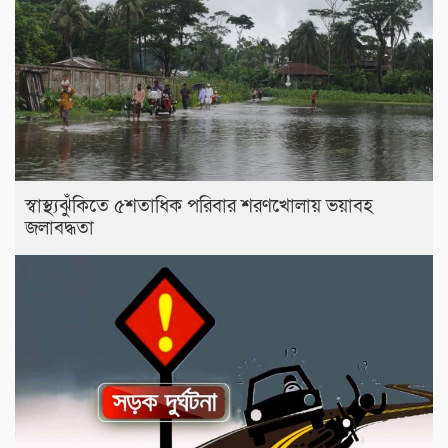
স্বাস্থ্যঝুঁকিতে ৫শতাধিক পরিবার শরণখোলায় ভয়াবহ
জলাবদ্ধতা