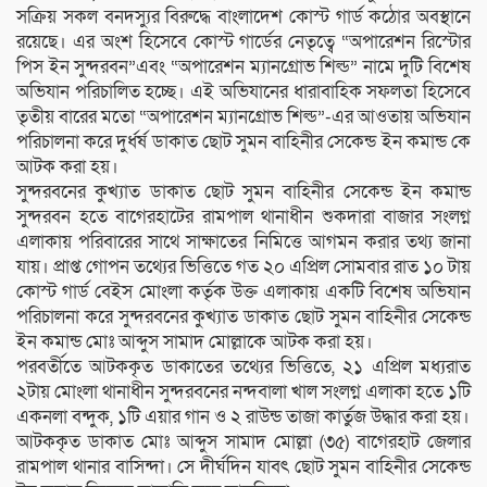
সক্রিয় সকল বনদস্যুর বিরুদ্ধে বাংলাদেশ কোস্ট গার্ড কঠোর অবস্থানে
রয়েছে। এর অংশ হিসেবে কোস্ট গার্ডের নেতৃত্বে “অপারেশন রিস্টোর
পিস ইন সুন্দরবন”এবং “অপারেশন ম্যানগ্রোভ শিল্ড” নামে দুটি বিশেষ
অভিযান পরিচালিত হচ্ছে। এই অভিযানের ধারাবাহিক সফলতা হিসেবে
তৃতীয় বারের মতো “অপারেশন ম্যানগ্রোভ শিল্ড”-এর আওতায় অভিযান
পরিচালনা করে দুর্ধর্ষ ডাকাত ছোট সুমন বাহিনীর সেকেন্ড ইন কমান্ড কে
আটক করা হয়।
সুন্দরবনের কুখ্যাত ডাকাত ছোট সুমন বাহিনীর সেকেন্ড ইন কমান্ড
সুন্দরবন হতে বাগেরহাটের রামপাল থানাধীন শুকদারা বাজার সংলগ্ন
এলাকায় পরিবারের সাথে সাক্ষাতের নিমিত্তে আগমন করার তথ্য জানা
যায়। প্রাপ্ত গোপন তথ্যের ভিত্তিতে গত ২০ এপ্রিল সোমবার রাত ১০ টায়
কোস্ট গার্ড বেইস মোংলা কর্তৃক উক্ত এলাকায় একটি বিশেষ অভিযান
পরিচালনা করে সুন্দরবনের কুখ্যাত ডাকাত ছোট সুমন বাহিনীর সেকেন্ড
ইন কমান্ড মোঃ আব্দুস সামাদ মোল্লাকে আটক করা হয়।
পরবর্তীতে আটককৃত ডাকাতের তথ্যের ভিত্তিতে, ২১ এপ্রিল মধ্যরাত
২টায় মোংলা থানাধীন সুন্দরবনের নন্দবালা খাল সংলগ্ন এলাকা হতে ১টি
একনলা বন্দুক, ১টি এয়ার গান ও ২ রাউন্ড তাজা কার্তুজ উদ্ধার করা হয়।
আটককৃত ডাকাত মোঃ আব্দুস সামাদ মোল্লা (৩৫) বাগেরহাট জেলার
রামপাল থানার বাসিন্দা। সে দীর্ঘদিন যাবৎ ছোট সুমন বাহিনীর সেকেন্ড