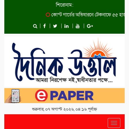
শিরোনাম:
কোস্ট গার্ডের অভিযারনে টেকনাফে ৫৫ হাজার পি
শুক্রবার, ০৭ অগাস্ট ২০২৬, ০৪:১৬ পূর্বাহ্ন
Toggle