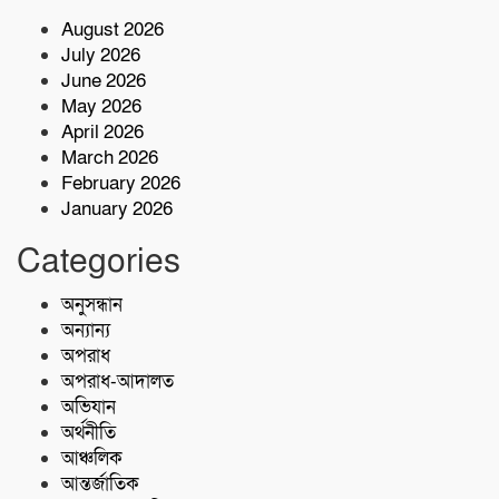
August 2026
টেকনাফে মাদকমুক্ত সমাজ গঠনে জন
July 2026
সচেতনতামূলক প্রশিক্ষণ
June 2026
May 2026
নিরাপদ সুপেয় পানি নিশ্চিতকরণে RO প্ল্যান্ট
April 2026
স্থাপন করেছে কোস্ট গার্ড
March 2026
February 2026
January 2026
৫ কোটি টাকা মূল্যের ১ কেজি ক্রিস্টাল মেথ
(আইস) জব্দ
Categories
অনুসন্ধান
শরণখোলায় কোস্ট গার্ডের বিনামূল্যে চিকিৎসা
সেবা,২৫৫ জন পেলেন চিকিৎসা ও ওষুধ
অন্যান্য
অপরাধ
অপরাধ-আদালত
অভিযান
অর্থনীতি
আঞ্চলিক
আন্তর্জাতিক