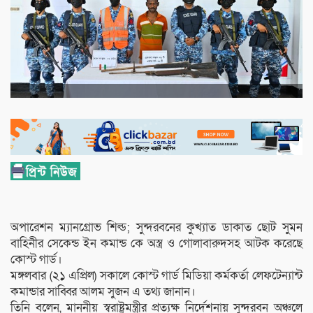
অপারেশন ম্যানগ্রোভ শিল্ড; সুন্দরবনের কুখ্যাত ডাকাত ছোট সুমন
বাহিনীর সেকেন্ড ইন কমান্ড কে অস্ত্র ও গোলাবারুদসহ আটক করেছে
কোস্ট গার্ড।
মঙ্গলবার (২১ এপ্রিল) সকালে কোস্ট গার্ড মিডিয়া কর্মকর্তা লেফটেন্যান্ট
কমান্ডার সাব্বির আলম সুজন এ তথ্য জানান।
তিনি বলেন, মাননীয় স্বরাষ্ট্রমন্ত্রীর প্রত্যক্ষ নির্দেশনায় সুন্দরবন অঞ্চলে