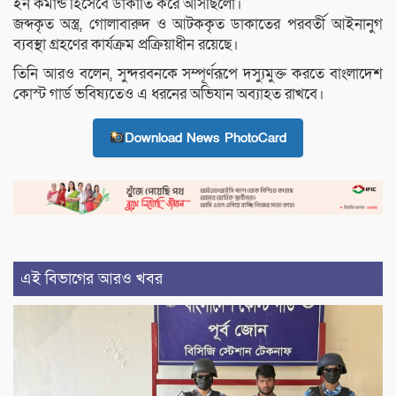
ইন কমান্ড হিসেবে ডাকাতি করে আসছিলো।
জব্দকৃত অস্ত্র, গোলাবারুদ ও আটককৃত ডাকাতের পরবর্তী আইনানুগ
ব্যবস্থা গ্রহণের কার্যক্রম প্রক্রিয়াধীন রয়েছে।
তিনি আরও বলেন, সুন্দরবনকে সম্পূর্ণরূপে দস্যুমুক্ত করতে বাংলাদেশ
কোস্ট গার্ড ভবিষ্যতেও এ ধরনের অভিযান অব্যাহত রাখবে।
Download News PhotoCard
এই বিভাগের আরও খবর