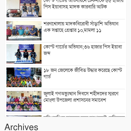
কোস্ট গার্ডের অভিযারনে টেকনাফে ৫৫ হাজার
পিস ইয়াবাসহ মাদক কারবারি আটক
শরণখোলায় মাদকবিরোধী সাঁড়াশি অভিযান
এক সপ্তাহে গ্রেপ্তার ১০,মামলা ১১
কোস্ট গার্ডের অভিযান;৩৬ হাজার পিস ইয়াবা
জব্দ
১৮ জন জেলেকে জীবিত উদ্ধার করেছে কোস্ট
গার্ড
জুলাই গণঅভ্যুত্থান দিবসে শহীদদের স্মরণে
মোংলা উপজেলা প্রশাসনের সমাবেশ
সুবিধাবঞ্চিত মানুষের জন্য বাগেরহাট মেডিকেল
ফাউন্ডেশন এর যাত্রা শুরু
Archives