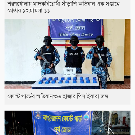
শরণখোলায় মাদকবিরোধী সাঁড়াশি অভিযান এক সপ্তাহে
গ্রেপ্তার ১০,মামলা ১১
কোস্ট গার্ডের অভিযান;৩৬ হাজার পিস ইয়াবা জব্দ