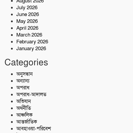
August 2026
বাসচাপায় ৭ শ্রমিক নিহত,আহত অন্তত ১৪ জন
July 2026
June 2026
May 2026
কোস্ট গার্ডের অভিযারনে টেকনাফে ৫৫ হাজার
April 2026
পিস ইয়াবাসহ মাদক কারবারি আটক
March 2026
February 2026
January 2026
শরণখোলায় মাদকবিরোধী সাঁড়াশি অভিযান
এক সপ্তাহে গ্রেপ্তার ১০,মামলা ১১
Categories
কোস্ট গার্ডের অভিযান;৩৬ হাজার পিস ইয়াবা
অনুসন্ধান
জব্দ
অন্যান্য
অপরাধ
অপরাধ-আদালত
অভিযান
অর্থনীতি
আঞ্চলিক
আন্তর্জাতিক
আবহাওয়া-পরিবেশ