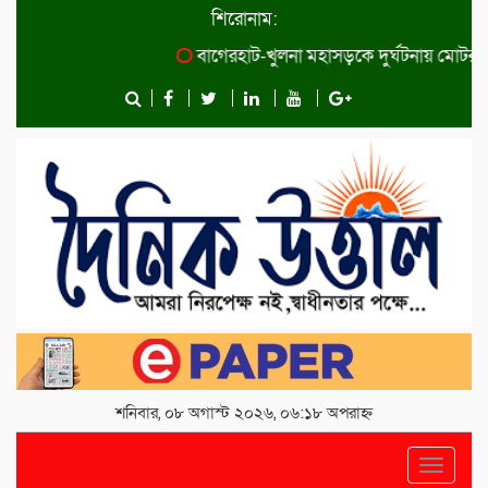
শিরোনাম:
বাগেরহাট-খুলনা মহাসড়কে ‌দুর্ঘটনায় মোটরসাইক
শনিবার, ০৮ অগাস্ট ২০২৬, ০৬:১৮ অপরাহ্ন
Toggle