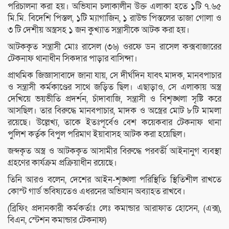
পরিচালনা করা হয়। অভিযান চলাকালীন উক্ত এলাকা হতে ১টি ৭.৬৫
মি.মি. বিদেশি পিস্তল, ১টি ম্যাগাজিন, ১ রাউন্ড পিস্তলের তাজা গোলা ও
৩ টি দেশীয় অস্ত্রসহ ১ জন কুখ্যাত সন্ত্রাসীকে আটক করা হয়।
আটককৃত সন্ত্রাসী মোঃ রাসেল (৩৬) ওরফে ডন রাসেল কক্সবাজারের
টেকনাফ থানাধীন সিকদার পাড়ার বাসিন্দা।
প্রাথমিক জিজ্ঞাসাবাদে জানা যায়, সে দীর্ঘদিন যাবৎ মাদক, মানবপাচার
ও সন্ত্রাসী কর্মকাণ্ডের সাথে জড়িত ছিল। এছাড়াও, সে এলাকায় অস্ত্র
দেখিয়ে ভয়ভীতি প্রদর্শন, চাঁদাবাজি, সন্ত্রাসী ও বিশৃঙ্খলা সৃষ্টি করে
আসছিল। তার বিরুদ্ধে মানবপাচার, মাদক ও অস্ত্রের মোট ৮টি মামলা
রয়েছে। উল্লেখ্য, তাকে ইতঃপূর্বেও বেশ কয়েকবার টেকনাফ থানা
পুলিশ কর্তৃক বিপুল পরিমাণ ইয়াবাসহ আটক করা হয়েছিল।
জব্দকৃত অস্ত্র ও আটককৃত আসামীর বিরুদ্ধে পরবর্তী আইনানুগ ব্যবস্থা
গ্রহণের কার্যক্রম প্রক্রিয়াধীন রয়েছে।
তিনি আরও বলেন, দেশের আইন-শৃঙ্খলা পরিস্থিতি স্থিতিশীল রাখতে
কোস্ট গার্ড ভবিষ্যতেও এধরনের অভিযান অব্যাহত রাখবে।
(ব্রিফিং প্রদানকারী কর্মকর্তাঃ লেঃ কমান্ডার আরাফাত হোসেন, (এক্স),
বিএন, স্টেশন কমান্ডার টেকনাফ)