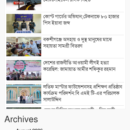
কোস্ট গার্ডের অভিযান;টেকনাফে ৮০ হাজার
পিস ইয়াবা জব্দ
বকশীগঞ্জে অসহায় ও দুস্থ মানুষের মাঝে
সহায়তা সামগ্রী বিতরণ
দেশের রাজনীতি আওয়ামী লীগই হত্যা
করেছিল: জামায়াত আমীর শফিকুর রহমান
লতিফ মাস্টার ফাউন্ডেশনসহ প্রশিক্ষণ প্রতিষ্ঠান
কার্যক্রম পরিদর্শন:বি এমই টি-এর পরিচালক
সালাউদ্দিন
দেশের বিভিন্ন অঞ্চলে আগামী ৫ দিন ভারী
বৃষ্টির পূর্বাভাস, ৭ অঞ্চলে ঝড়ের সতর্কতা
Archives