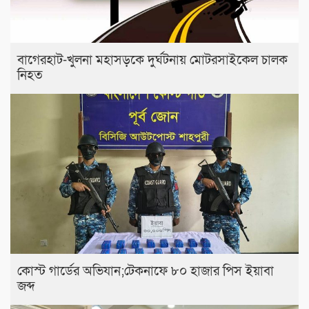
বাগেরহাট-খুলনা মহাসড়কে ‌দুর্ঘটনায় মোটরসাইকেল চালক
নিহত
কোস্ট গার্ডের অভিযান;টেকনাফে ৮০ হাজার পিস ইয়াবা
জব্দ