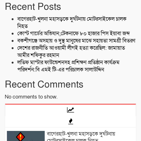
Recent Posts
বাগেরহাট-খুলনা মহাসড়কে ‌দুর্ঘটনায় মোটরসাইকেল চালক
নিহত
কোস্ট গার্ডের অভিযান;টেকনাফে ৮০ হাজার পিস ইয়াবা জব্দ
বকশীগঞ্জে অসহায় ও দুস্থ মানুষের মাঝে সহায়তা সামগ্রী বিতরণ
দেশের রাজনীতি আওয়ামী লীগই হত্যা করেছিল: জামায়াত
আমীর শফিকুর রহমান
লতিফ মাস্টার ফাউন্ডেশনসহ প্রশিক্ষণ প্রতিষ্ঠান কার্যক্রম
পরিদর্শন:বি এমই টি-এর পরিচালক সালাউদ্দিন
Recent Comments
No comments to show.
বাগেরহাট-খুলনা মহাসড়কে ‌দুর্ঘটনায়
মোটরসাইকেল চালক নিহত