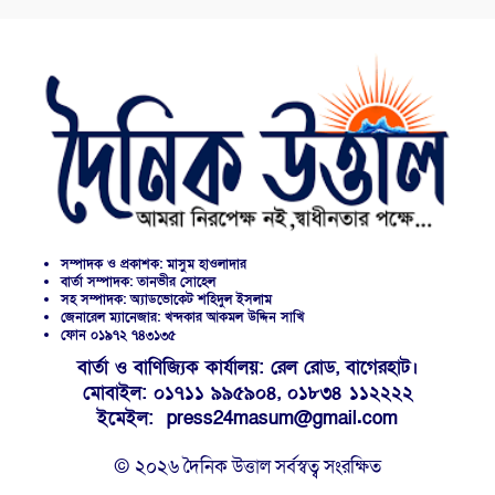
সম্পাদক ও প্রকাশক: মাসুম হাওলাদার
বার্তা সম্পাদক: তানভীর সোহেল
সহ সম্পাদক: অ্যাডভোকেট শহিদুল ইসলাম
জেনারেল ম্যানেজার: খন্দকার আকমল উদ্দিন সাখি
ফোন ০১৯৭২ ৭৪৩১৩৫
বার্তা ও বাণিজ্যিক কার্যালয়: রেল রোড, বাগেরহাট।
মোবাইল: ০১৭১১ ৯৯৫৯০৪, ০১৮৩৪ ১১২২২২
ইমেইল: press24masum@gmail.com
© ২০২৬ দৈনিক উত্তাল সর্বস্বত্ব সংরক্ষিত