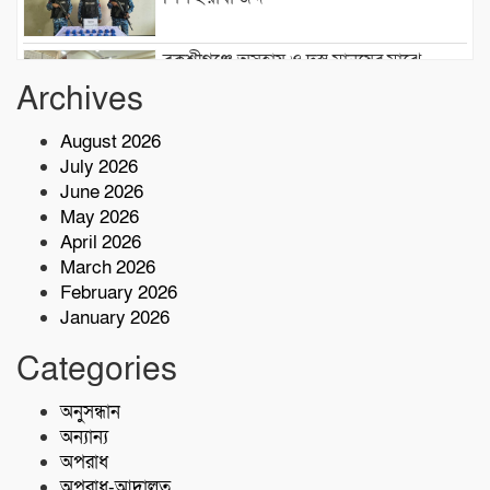
বকশীগঞ্জে অসহায় ও দুস্থ মানুষের মাঝে
সহায়তা সামগ্রী বিতরণ
Archives
August 2026
দেশের রাজনীতি আওয়ামী লীগই হত্যা
July 2026
করেছিল: জামায়াত আমীর শফিকুর রহমান
June 2026
May 2026
লতিফ মাস্টার ফাউন্ডেশনসহ প্রশিক্ষণ প্রতিষ্ঠান
April 2026
কার্যক্রম পরিদর্শন:বি এমই টি-এর পরিচালক
March 2026
সালাউদ্দিন
February 2026
January 2026
দেশের বিভিন্ন অঞ্চলে আগামী ৫ দিন ভারী
বৃষ্টির পূর্বাভাস, ৭ অঞ্চলে ঝড়ের সতর্কতা
Categories
অনুসন্ধান
বাসচাপায় ৭ শ্রমিক নিহত,আহত অন্তত ১৪ জন
অন্যান্য
অপরাধ
অপরাধ-আদালত