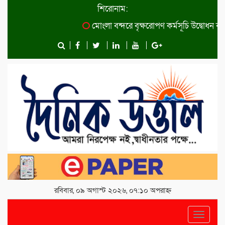
শিরোনাম:
মোংলা বন্দরে বৃক্ষরোপণ কর্মসূচি উদ্বোধন করেন
রবিবার, ০৯ অগাস্ট ২০২৬, ০৭:১০ অপরাহ্ন
Toggle