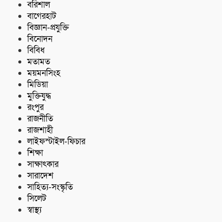
বরিশাল
বাগেরহাট
বিজ্ঞান-প্রযুক্তি
বিনোদন
বিবিধ
মতামত
ময়মনসিংহ
মিডিয়া
মুক্তিযুদ্ধ
রংপুর
রাজনীতি
রাজশাহী
লাইফস্টাইল-ফিচার
শিক্ষা
সাক্ষাৎকার
সারাদেশ
সাহিত্য-সংস্কৃতি
সিলেট
স্বাস্থ্য