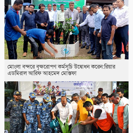
মোংলা বন্দরে বৃক্ষরোপণ কর্মসূচি উদ্বোধন করেন:রিয়ার
এডমিরাল আরিফ আহমেদ মোস্তফা