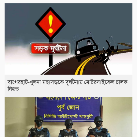
বাগেরহাট-খুলনা মহাসড়কে ‌দুর্ঘটনায় মোটরসাইকেল চালক
নিহত