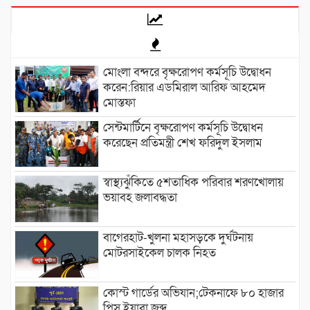
মোংলা বন্দরে বৃক্ষরোপণ কর্মসূচি উদ্বোধন
করেন:রিয়ার এডমিরাল আরিফ আহমেদ
মোস্তফা
সেন্টমার্টিনে বৃক্ষরোপণ কর্মসূচি উদ্বোধন
করেছেন প্রতিমন্ত্রী শেখ ফরিদুল ইসলাম
স্বাস্থ্যঝুঁকিতে ৫শতাধিক পরিবার শরণখোলায়
ভয়াবহ জলাবদ্ধতা
বাগেরহাট-খুলনা মহাসড়কে ‌দুর্ঘটনায়
মোটরসাইকেল চালক নিহত
কোস্ট গার্ডের অভিযান;টেকনাফে ৮০ হাজার
পিস ইয়াবা জব্দ