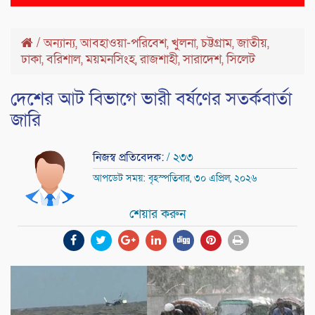
naviga
/
অন্যান্য
,
আবহাওয়া-পরিবেশ
,
খুলনা
,
চট্টগ্রাম
,
জাতীয়
,
ঢাকা
,
বরিশাল
,
ময়মনসিংহ
,
রাজশাহী
,
সারাদেশ
,
সিলেট
দেশের আট বিভাগে ভারী বর্ষণের সতর্কবার্তা
জারি
নিজস্ব প্রতিবেদক:
/ ২৩৩
আপডেট সময়: বৃহস্পতিবার, ৩০ এপ্রিল, ২০২৬
শেয়ার করুন