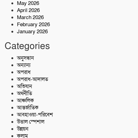
May 2026
নিরাপদ সুপেয় পানি নিশ্চিতকরণে RO প্ল্যান্ট
April 2026
স্থাপন করেছে কোস্ট গার্ড
March 2026
February 2026
January 2026
৫ কোটি টাকা মূল্যের ১ কেজি ক্রিস্টাল মেথ
(আইস) জব্দ
Categories
অনুসন্ধান
শরণখোলায় কোস্ট গার্ডের বিনামূল্যে চিকিৎসা
সেবা,২৫৫ জন পেলেন চিকিৎসা ও ওষুধ
অন্যান্য
অপরাধ
অপরাধ-আদালত
অভিযান
অর্থনীতি
আঞ্চলিক
আন্তর্জাতিক
আবহাওয়া-পরিবেশ
উত্তাল স্পেশাল
উন্নয়ন
কলাম