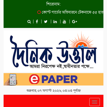
শিরোনাম:
কোস্ট গার্ডের অভিযারনে টেকনাফে ৫৫ হাজার পি
শুক্রবার, ০৭ অগাস্ট ২০২৬, ০৩:০৩ পূর্বাহ্ন
Toggle