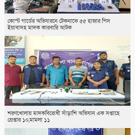
কোস্ট গার্ডের অভিযারনে টেকনাফে ৫৫ হাজার পিস
ইয়াবাসহ মাদক কারবারি আটক
শরণখোলায় মাদকবিরোধী সাঁড়াশি অভিযান এক সপ্তাহে
গ্রেপ্তার ১০,মামলা ১১