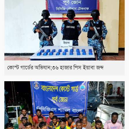
কোস্ট গার্ডের অভিযান;৩৬ হাজার পিস ইয়াবা জব্দ