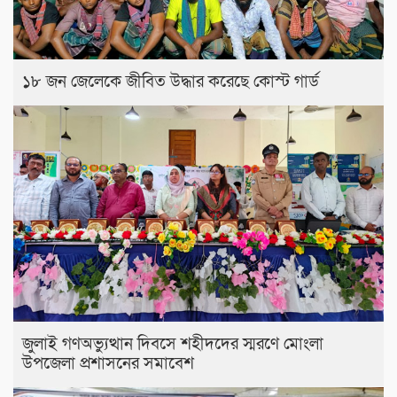
১৮ জন জেলেকে জীবিত উদ্ধার করেছে কোস্ট গার্ড
জুলাই গণঅভ্যুত্থান দিবসে শহীদদের স্মরণে মোংলা
উপজেলা প্রশাসনের সমাবেশ