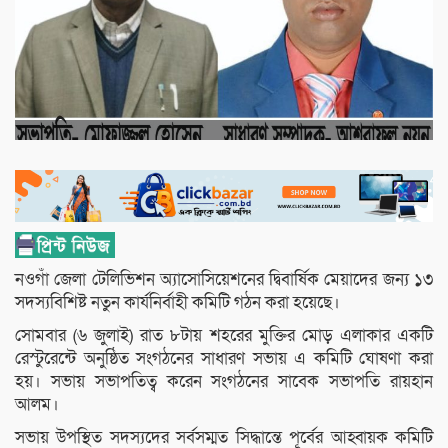
নওগাঁ জেলা টেলিভিশন অ্যাসোসিয়েশনের দ্বিবার্ষিক মেয়াদের জন্য ১৩
সদস্যবিশিষ্ট নতুন কার্যনির্বাহী কমিটি গঠন করা হয়েছে।
সোমবার (৬ জুলাই) রাত ৮টায় শহরের মুক্তির মোড় এলাকার একটি
রেস্টুরেন্টে অনুষ্ঠিত সংগঠনের সাধারণ সভায় এ কমিটি ঘোষণা করা
হয়। সভায় সভাপতিত্ব করেন সংগঠনের সাবেক সভাপতি রায়হান
আলম।
সভায় উপস্থিত সদস্যদের সর্বসম্মত সিদ্ধান্তে পূর্বের আহ্বায়ক কমিটি