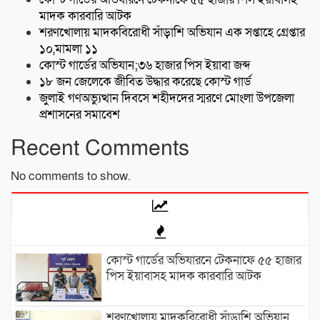
মাদক কারবারি আটক
শরণখোলায় মাদকবিরোধী সাঁড়াশি অভিযান এক সপ্তাহে গ্রেপ্তার
১০,মামলা ১১
কোস্ট গার্ডের অভিযান;৩৬ হাজার পিস ইয়াবা জব্দ
১৮ জন জেলেকে জীবিত উদ্ধার করেছে কোস্ট গার্ড
জুলাই গণঅভ্যুত্থান দিবসে শহীদদের স্মরণে মোংলা উপজেলা
প্রশাসনের সমাবেশ
Recent Comments
No comments to show.
কোস্ট গার্ডের অভিযারনে টেকনাফে ৫৫ হাজার
পিস ইয়াবাসহ মাদক কারবারি আটক
শরণখোলায় মাদকবিরোধী সাঁড়াশি অভিযান