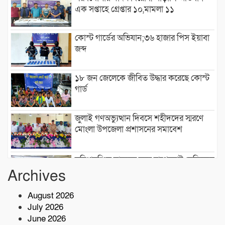
এক সপ্তাহে গ্রেপ্তার ১০,মামলা ১১
কোস্ট গার্ডের অভিযান;৩৬ হাজার পিস ইয়াবা
জব্দ
১৮ জন জেলেকে জীবিত উদ্ধার করেছে কোস্ট
গার্ড
জুলাই গণঅভ্যুত্থান দিবসে শহীদদের স্মরণে
মোংলা উপজেলা প্রশাসনের সমাবেশ
সুবিধাবঞ্চিত মানুষের জন্য বাগেরহাট মেডিকেল
ফাউন্ডেশন এর যাত্রা শুরু
Archives
August 2026
টেকনাফে মাদকমুক্ত সমাজ গঠনে জন
July 2026
সচেতনতামূলক প্রশিক্ষণ
June 2026