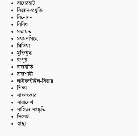
বাগেরহাট
বিজ্ঞান-প্রযুক্তি
বিনোদন
বিবিধ
মতামত
ময়মনসিংহ
মিডিয়া
মুক্তিযুদ্ধ
রংপুর
রাজনীতি
রাজশাহী
লাইফস্টাইল-ফিচার
শিক্ষা
সাক্ষাৎকার
সারাদেশ
সাহিত্য-সংস্কৃতি
সিলেট
স্বাস্থ্য