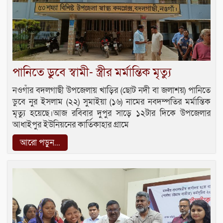
পানিতে ডুবে স্বামী- স্ত্রীর মর্মান্তিক মৃত্যু
নওগাঁর বদলগাছী উপজেলায় খাড়ির (ছোট নদী বা জলাশয়) পানিতে
ডুবে নুর ইসলাম (২২) সুমাইয়া (১৬) নামের নবদম্পতির মর্মান্তিক
মৃত্যু হয়েছে।আজ রবিবার দুপুর সাড়ে ১২টার দিকে উপজেলার
আধাইপুর ইউনিয়নের কার্তিকাহার গ্রামে
আরো পড়ুন...