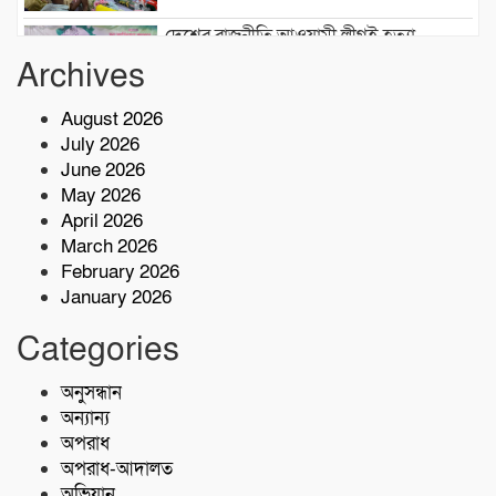
দেশের রাজনীতি আওয়ামী লীগই হত্যা
করেছিল: জামায়াত আমীর শফিকুর রহমান
Archives
August 2026
লতিফ মাস্টার ফাউন্ডেশনসহ প্রশিক্ষণ প্রতিষ্ঠান
July 2026
কার্যক্রম পরিদর্শন:বি এমই টি-এর পরিচালক
June 2026
সালাউদ্দিন
May 2026
দেশের বিভিন্ন অঞ্চলে আগামী ৫ দিন ভারী
April 2026
বৃষ্টির পূর্বাভাস, ৭ অঞ্চলে ঝড়ের সতর্কতা
March 2026
February 2026
January 2026
বাসচাপায় ৭ শ্রমিক নিহত,আহত অন্তত ১৪ জন
Categories
কোস্ট গার্ডের অভিযারনে টেকনাফে ৫৫ হাজার
অনুসন্ধান
পিস ইয়াবাসহ মাদক কারবারি আটক
অন্যান্য
অপরাধ
অপরাধ-আদালত
অভিযান