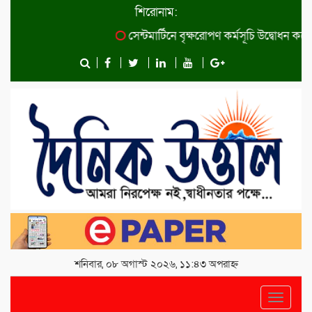
শিরোনাম:
সেন্টমার্টিনে বৃক্ষরোপণ কর্মসূচি উদ্বোধন করেছেন প্র
শনিবার, ০৮ অগাস্ট ২০২৬, ১১:৪৩ অপরাহ্ন
Toggle