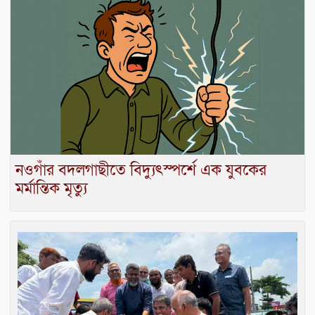
নওগাঁর বদলগাছীতে বিদ্যুৎস্পর্শে এক যুবকের
মর্মান্তিক মৃত্যু