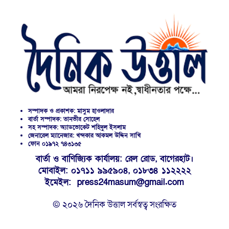
সম্পাদক ও প্রকাশক: মাসুম হাওলাদার
বার্তা সম্পাদক: তানভীর সোহেল
সহ সম্পাদক: অ্যাডভোকেট শহিদুল ইসলাম
জেনারেল ম্যানেজার: খন্দকার আকমল উদ্দিন সাখি
ফোন ০১৯৭২ ৭৪৩১৩৫
বার্তা ও বাণিজ্যিক কার্যালয়: রেল রোড, বাগেরহাট।
মোবাইল: ০১৭১১ ৯৯৫৯০৪, ০১৮৩৪ ১১২২২২
ইমেইল: press24masum@gmail.com
© ২০২৬ দৈনিক উত্তাল সর্বস্বত্ব সংরক্ষিত