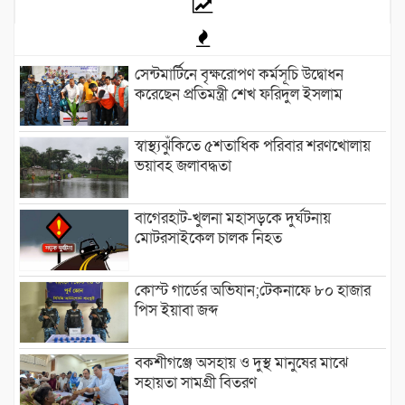
সেন্টমার্টিনে বৃক্ষরোপণ কর্মসূচি উদ্বোধন
করেছেন প্রতিমন্ত্রী শেখ ফরিদুল ইসলাম
স্বাস্থ্যঝুঁকিতে ৫শতাধিক পরিবার শরণখোলায়
ভয়াবহ জলাবদ্ধতা
বাগেরহাট-খুলনা মহাসড়কে ‌দুর্ঘটনায়
মোটরসাইকেল চালক নিহত
কোস্ট গার্ডের অভিযান;টেকনাফে ৮০ হাজার
পিস ইয়াবা জব্দ
বকশীগঞ্জে অসহায় ও দুস্থ মানুষের মাঝে
সহায়তা সামগ্রী বিতরণ