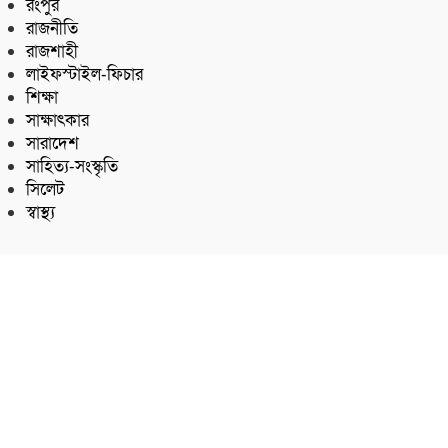
রংপুর
রাজনীতি
রাজশাহী
লাইফস্টাইল-ফিচার
শিক্ষা
সাক্ষাৎকার
সারাদেশ
সাহিত্য-সংস্কৃতি
সিলেট
স্বাস্থ্য