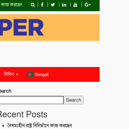
 কাজ করছেন প্রধানমন্ত্রী:কেডিএ চেয়ারম্যান শফিকুল আলম মনা
মাছের ঘের থে
বিবিধ
Bengali
▼
earch
Search
Recent Posts
বৈষম্যহীন রাষ্ট্র বিনির্মাণে কাজ করছেন