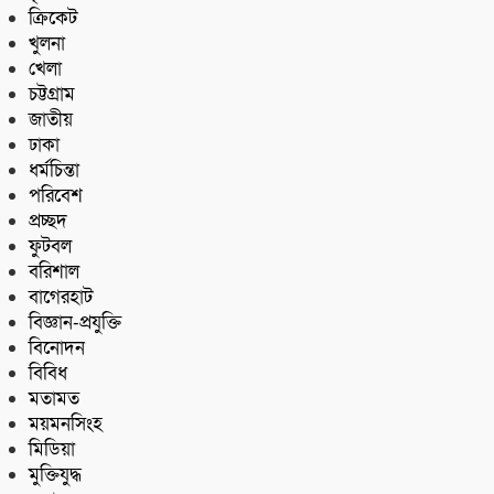
ক্রিকেট
খুলনা
খেলা
চট্টগ্রাম
জাতীয়
ঢাকা
ধর্মচিন্তা
পরিবেশ
প্রচ্ছদ
ফুটবল
বরিশাল
বাগেরহাট
বিজ্ঞান-প্রযুক্তি
বিনোদন
বিবিধ
মতামত
ময়মনসিংহ
মিডিয়া
মুক্তিযুদ্ধ