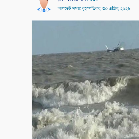
আপডেট সময়: বৃহস্পতিবার, ৩০ এপ্রিল, ২০২৬