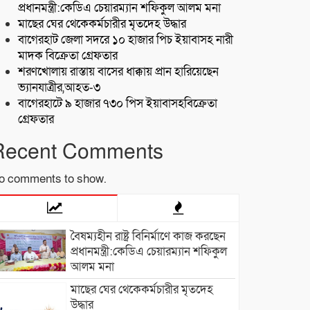
প্রধানমন্ত্রী:কেডিএ চেয়ারম্যান শফিকুল আলম মনা
মাছের ঘের থেকেকর্মচারীর মৃতদেহ উদ্ধার
বাগেরহাট জেলা সদরে ১০ হাজার পিচ ইয়াবাসহ নারী
মাদক বিক্রেতা গ্রেফতার
শরণখোলায় রাস্তায় বাসের ধাক্কায় প্রান হারিয়েছেন
ভ্যানযাত্রীর,আহত-৩
বাগেরহাটে ৯ হাজার ৭৩০ পিস ইয়াবাসহবিক্রেতা
গ্রেফতার
Recent Comments
o comments to show.
বৈষম্যহীন রাষ্ট্র বিনির্মাণে কাজ করছেন
প্রধানমন্ত্রী:কেডিএ চেয়ারম্যান শফিকুল
আলম মনা
মাছের ঘের থেকেকর্মচারীর মৃতদেহ
উদ্ধার