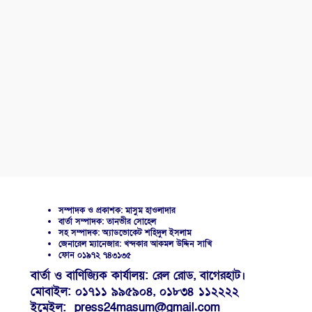
সম্পাদক ও প্রকাশক: মাসুম হাওলাদার
বার্তা সম্পাদক: তানভীর সোহেল
সহ সম্পাদক: অ্যাডভোকেট শহিদুল ইসলাম
জেনারেল ম্যানেজার: খন্দকার আকমল উদ্দিন সাখি
ফোন ০১৯৭২ ৭৪৩১৩৫
বার্তা ও বাণিজ্যিক কার্যালয়: রেল রোড, বাগেরহাট।
মোবাইল: ০১৭১১ ৯৯৫৯০৪, ০১৮৩৪ ১১২২২২
ইমেইল: press24masum@gmail.com