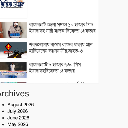
বাগেরহাট জেলা সদরে ১০ হাজার পিচ
ইয়াবাসহ নারী মাদক বিক্রেতা গ্রেফতার
শরণখোলায় রাস্তায় বাসের ধাক্কায় প্রান
হারিয়েছেন ভ্যানযাত্রীর,আহত-৩
বাগেরহাটে ৯ হাজার ৭৩০ পিস
ইয়াবাসহবিক্রেতা গ্রেফতার
মোংলা বন্দরে বৃক্ষরোপণ কর্মসূচি
উদ্বোধন করেন:রিয়ার এডমিরাল আরিফ
Archives
আহমেদ মোস্তফা
August 2026
সেন্টমার্টিনে বৃক্ষরোপণ কর্মসূচি উদ্বোধন
July 2026
করেছেন প্রতিমন্ত্রী শেখ ফরিদুল ইসলাম
June 2026
May 2026
স্বাস্থ্যঝুঁকিতে ৫শতাধিক পরিবার