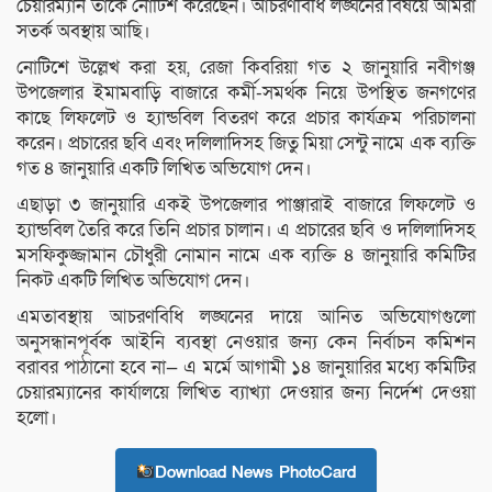
চেয়ারম্যান তাকে নোটিশ করেছেন। আচরণবিধি লঙ্ঘনের বিষয়ে আমরা
সতর্ক অবস্থায় আছি।
নোটিশে উল্লেখ করা হয়, রেজা কিবরিয়া গত ২ জানুয়ারি নবীগঞ্জ
উপজেলার ইমামবাড়ি বাজারে কর্মী-সমর্থক নিয়ে উপস্থিত জনগণের
কাছে লিফলেট ও হ্যান্ডবিল বিতরণ করে প্রচার কার্যক্রম পরিচালনা
করেন। প্রচারের ছবি এবং দলিলাদিসহ জিতু মিয়া সেন্টু নামে এক ব্যক্তি
গত ৪ জানুয়ারি একটি লিখিত অভিযোগ দেন।
এছাড়া ৩ জানুয়ারি একই উপজেলার পাঞ্জারাই বাজারে লিফলেট ও
হ্যান্ডবিল তৈরি করে তিনি প্রচার চালান। এ প্রচারের ছবি ও দলিলাদিসহ
মসফিকুজ্জামান চৌধুরী নোমান নামে এক ব্যক্তি ৪ জানুয়ারি কমিটির
নিকট একটি লিখিত অভিযোগ দেন।
এমতাবস্থায় আচরণবিধি লঙ্ঘনের দায়ে আনিত অভিযোগগুলো
অনুসন্ধানপূর্বক আইনি ব্যবস্থা নেওয়ার জন্য কেন নির্বাচন কমিশন
বরাবর পাঠানো হবে না— এ মর্মে আগামী ১৪ জানুয়ারির মধ্যে কমিটির
চেয়ারম্যানের কার্যালয়ে লিখিত ব্যাখ্যা দেওয়ার জন্য নির্দেশ দেওয়া
হলো।
Download News PhotoCard