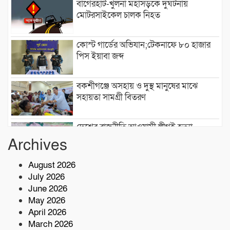
বাগেরহাট-খুলনা মহাসড়কে ‌দুর্ঘটনায়
মোটরসাইকেল চালক নিহত
কোস্ট গার্ডের অভিযান;টেকনাফে ৮০ হাজার
পিস ইয়াবা জব্দ
বকশীগঞ্জে অসহায় ও দুস্থ মানুষের মাঝে
সহায়তা সামগ্রী বিতরণ
দেশের রাজনীতি আওয়ামী লীগই হত্যা
করেছিল: জামায়াত আমীর শফিকুর রহমান
Archives
August 2026
লতিফ মাস্টার ফাউন্ডেশনসহ প্রশিক্ষণ প্রতিষ্ঠান
July 2026
কার্যক্রম পরিদর্শন:বি এমই টি-এর পরিচালক
June 2026
সালাউদ্দিন
May 2026
দেশের বিভিন্ন অঞ্চলে আগামী ৫ দিন ভারী
April 2026
বৃষ্টির পূর্বাভাস, ৭ অঞ্চলে ঝড়ের সতর্কতা
March 2026