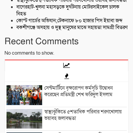
স্বাস্থ্যঝুঁকিতে ৫শতাধিক পরিবার শরণখোলায় ভয়াবহ জলাবদ্ধতা
বাগেরহাট-খুলনা মহাসড়কে ‌দুর্ঘটনায় মোটরসাইকেল চালক
নিহত
কোস্ট গার্ডের অভিযান;টেকনাফে ৮০ হাজার পিস ইয়াবা জব্দ
বকশীগঞ্জে অসহায় ও দুস্থ মানুষের মাঝে সহায়তা সামগ্রী বিতরণ
Recent Comments
No comments to show.
সেন্টমার্টিনে বৃক্ষরোপণ কর্মসূচি উদ্বোধন
করেছেন প্রতিমন্ত্রী শেখ ফরিদুল ইসলাম
স্বাস্থ্যঝুঁকিতে ৫শতাধিক পরিবার শরণখোলায়
ভয়াবহ জলাবদ্ধতা