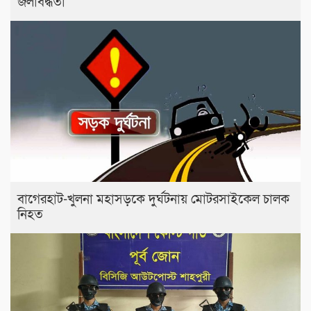
জলাবদ্ধতা
বাগেরহাট-খুলনা মহাসড়কে ‌দুর্ঘটনায় মোটরসাইকেল চালক
নিহত