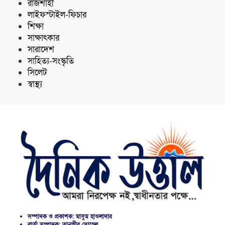
রাজশাহী
লাইফস্টাইল-ফিচার
শিক্ষা
সাক্ষাৎকার
সারাদেশ
সাহিত্য-সংস্কৃতি
সিলেট
স্বাস্থ্য
সম্পাদক ও প্রকাশক: মাসুম হাওলাদার
বার্তা সম্পাদক: তানভীর সোহেল