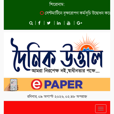
শিরোনাম:
সেন্টমার্টিনে বৃক্ষরোপণ কর্মসূচি উদ্বোধন করেছেন প্র
রবিবার, ০৯ অগাস্ট ২০২৬, ০২:৪৮ অপরাহ্ন
Toggle