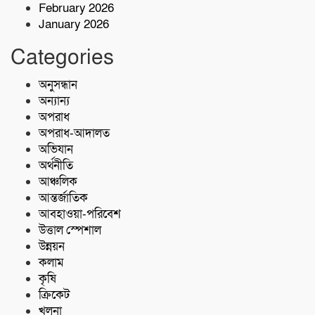
February 2026
January 2026
বাসচাপায় ৭ শ্রমিক নিহত,আহত অন্তত ১৪ জন
Categories
কোস্ট গার্ডের অভিযারনে টেকনাফে ৫৫ হাজার
অনুসন্ধান
পিস ইয়াবাসহ মাদক কারবারি আটক
অন্যান্য
অপরাধ
অপরাধ-আদালত
অভিযান
অর্থনীতি
আঞ্চলিক
আন্তর্জাতিক
আবহাওয়া-পরিবেশ
উত্তাল স্পেশাল
উন্নয়ন
কলাম
কৃষি
ক্রিকেট
খুলনা