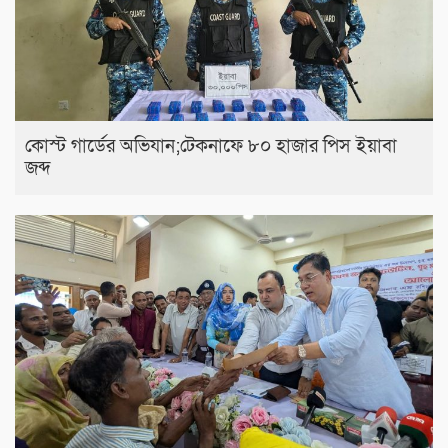
কোস্ট গার্ডের অভিযান;টেকনাফে ৮০ হাজার পিস ইয়াবা
জব্দ