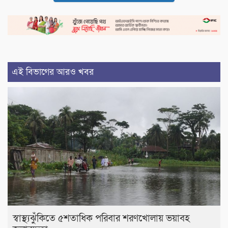
এই বিভাগের আরও খবর
স্বাস্থ্যঝুঁকিতে ৫শতাধিক পরিবার শরণখোলায় ভয়াবহ