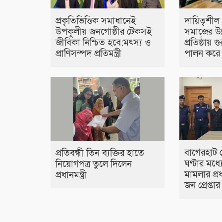
প্রকৃতিভিত্তিক সমাধানেই
দায়িত্বশী
উপকূলীয় জনগোষ্ঠীর টেকসই
সমাজের উন
জীবিকা নিশ্চিত হবে:মৎস্য ও
প্রতিষ্ঠায় গ
প্রাণিসম্পদ প্রতিমন্ত্রী
পালন করে
বাগেরহাট 
প্রতিবন্ধী তিন ব্যক্তির হাতে
ঘণ্টার মধ্
নিয়োগপত্র তুলে দিলেন
মামলার প্
প্রধানমন্ত্রী
জন গ্রেপ্তার