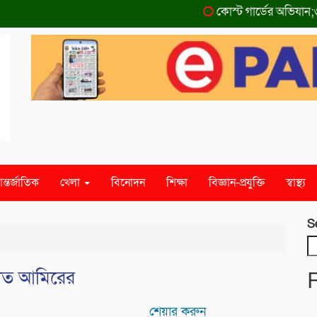
কোস্ট গার্ডের অভিযান;৩৬ হাজ
ন্তর্জাতিক
খেলা
বিনোদন
শিক্ষা
বিজ্ঞান-প্রযুক্তি
স্বাস্থ্য
S
য়াত আমিরের
শেয়ার করুন