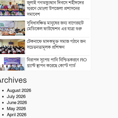
জুলাই গণঅভ্যুত্থান দিবসে শহীদদের
স্মরণে মোংলা উপজেলা প্রশাসনের
সমাবেশ
সুবিধাবঞ্চিত মানুষের জন্য বাগেরহাট
মেডিকেল ফাউন্ডেশন এর যাত্রা শুরু
টেকনাফে মাদকমুক্ত সমাজ গঠনে জন
সচেতনতামূলক প্রশিক্ষণ
নিরাপদ সুপেয় পানি নিশ্চিতকরণে RO
প্ল্যান্ট স্থাপন করেছে কোস্ট গার্ড
Archives
৫ কোটি টাকা মূল্যের ১ কেজি ক্রিস্টাল
মেথ (আইস) জব্দ
August 2026
July 2026
শরণখোলায় কোস্ট গার্ডের বিনামূল্যে
June 2026
চিকিৎসা সেবা,২৫৫ জন পেলেন
চিকিৎসা ও ওষুধ
May 2026
April 2026
বাগেরহাটে চুরি ও ছিনতাই হওয়া