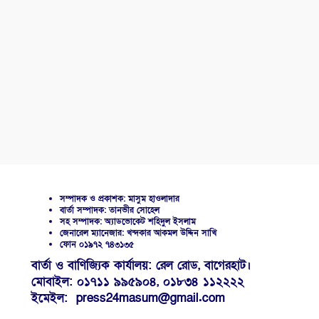
সম্পাদক ও প্রকাশক: মাসুম হাওলাদার
বার্তা সম্পাদক: তানভীর সোহেল
সহ সম্পাদক: অ্যাডভোকেট শহিদুল ইসলাম
জেনারেল ম্যানেজার: খন্দকার আকমল উদ্দিন সাখি
ফোন ০১৯৭২ ৭৪৩১৩৫
বার্তা ও বাণিজ্যিক কার্যালয়: রেল রোড, বাগেরহাট।
মোবাইল: ০১৭১১ ৯৯৫৯০৪, ০১৮৩৪ ১১২২২২
ইমেইল: press24masum@gmail.com