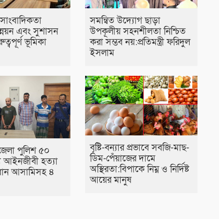
ল সাংবাদিকতা
সমন্বিত উদ্যোগ ছাড়া
্নয়ন এবং সুশাসন
উপকূলীয় সহনশীলতা নিশ্চিত
ুরুত্বপূর্ণ ভূমিকা
করা সম্ভব নয়:প্রতিমন্ত্রী ফরিদুল
ইসলাম
বৃষ্টি-বন্যার প্রভাবে সবজি-মাছ-
জেলা পুলিশ ৫০
ডিম-পেঁয়াজের দামে
যে আইনজীবী হত্যা
অস্থিরতা:বিপাকে নিম্ন ও নির্দিষ্ট
রধান আসামিসহ ৪
আয়ের মানুষ