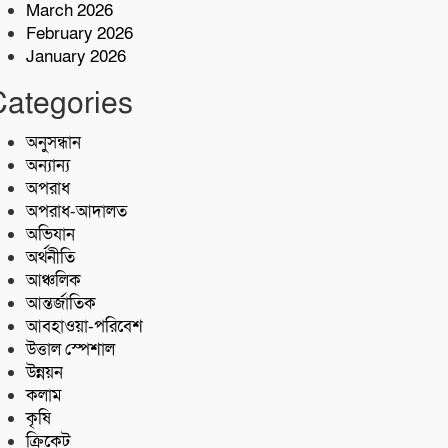
March 2026
৮টিঅটোরিক্সো ও ১২টি
February 2026
স্যালোমেশিনসহ ৪ গ্রেপ্তার
January 2026
ফকিরহাট রাস্তায় প্রান গেলমটরসাইকেল
Categories
আরোহী ঠিকাদারের
অনুসন্ধান
অন্যান্য
অপরাধ
অপরাধ-আদালত
অভিযান
অর্থনীতি
আঞ্চলিক
আন্তর্জাতিক
আবহাওয়া-পরিবেশ
উত্তাল স্পেশাল
উন্নয়ন
কলাম
কৃষি
ক্রিকেট