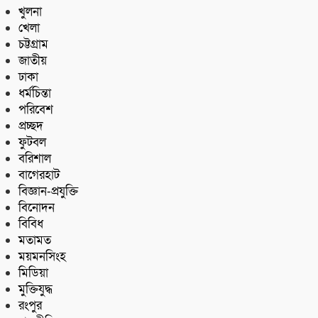
খুলনা
খেলা
চট্টগ্রাম
জাতীয়
ঢাকা
ধর্মচিন্তা
পরিবেশ
প্রচ্ছদ
ফুটবল
বরিশাল
বাগেরহাট
বিজ্ঞান-প্রযুক্তি
বিনোদন
বিবিধ
মতামত
ময়মনসিংহ
মিডিয়া
মুক্তিযুদ্ধ
রংপুর