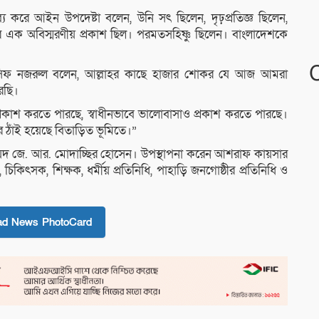
ব্য করে আইন উপদেষ্টা বলেন, উনি সৎ ছিলেন, দৃঢ়প্রতিজ্ঞ ছিলেন,
ির এক অবিস্মরণীয় প্রকাশ ছিল। পরমতসহিষ্ণু ছিলেন। বাংলাদেশকে
়ে আসিফ নজরুল বলেন, আল্লাহর কাছে হাজার শোকর যে আজ আমরা
ারছি।
প্রকাশ করতে পারছে, স্বাধীনভাবে ভালোবাসাও প্রকাশ করতে পারছে।
 ঠাঁই হয়েছে বিতাড়িত ভূমিতে।”
য়দ জে. আর. মোদাচ্ছির হোসেন। উপস্থাপনা করেন আশরাফ কায়সার
িৎসক, শিক্ষক, ধর্মীয় প্রতিনিধি, পাহাড়ি জনগোষ্ঠীর প্রতিনিধি ও
ad News PhotoCard