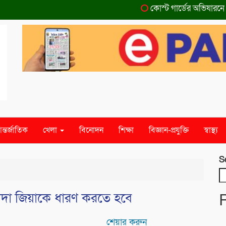
কোস্ট গার্ডের অভিযারনে টেক
ন্তর্জাতিক
খেলা
বিনোদন
শিক্ষা
বিজ্ঞান-প্রযুক্তি
স্বাস্থ্য
S
দা জিয়াকে ধারণ করতে হবে
শেয়ার করুন