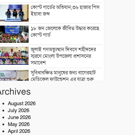
কোস্ট গার্ডের অভিযান;৩৬ হাজার পিস
ইয়াবা জব্দ
১৮ জন জেলেকে জীবিত উদ্ধার করেছে
কোস্ট গার্ড
জুলাই গণঅভ্যুত্থান দিবসে শহীদদের
স্মরণে মোংলা উপজেলা প্রশাসনের
সমাবেশ
সুবিধাবঞ্চিত মানুষের জন্য বাগেরহাট
মেডিকেল ফাউন্ডেশন এর যাত্রা শুরু
Archives
টেকনাফে মাদকমুক্ত সমাজ গঠনে জন
সচেতনতামূলক প্রশিক্ষণ
August 2026
July 2026
নিরাপদ সুপেয় পানি নিশ্চিতকরণে RO
June 2026
প্ল্যান্ট স্থাপন করেছে কোস্ট গার্ড
May 2026
April 2026