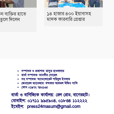
১৪ হাজার ৪০০ ইয়াবাসহ
তিন ব্যক্তির হাতে
মাদক কারবারি গ্রেপ্তার
 তুলে দিলেন
সম্পাদক ও প্রকাশক: মাসুম হাওলাদার
বার্তা সম্পাদক: তানভীর সোহেল
সহ সম্পাদক: অ্যাডভোকেট শহিদুল ইসলাম
জেনারেল ম্যানেজার: খন্দকার আকমল উদ্দিন সাখি
ফোন ০১৯৭২ ৭৪৩১৩৫
বার্তা ও বাণিজ্যিক কার্যালয়: রেল রোড, বাগেরহাট।
মোবাইল: ০১৭১১ ৯৯৫৯০৪, ০১৮৩৪ ১১২২২২
ইমেইল: press24masum@gmail.com