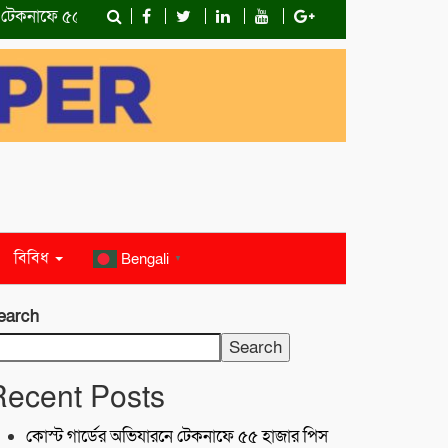
নাফে ৫৫ হাজার পিস ইয়াবাসহ মাদক কারবারি আটক
শরণখোলায় মাদকবিরো
বিবিধ
Bengali
▼
earch
Search
Recent Posts
কোস্ট গার্ডের অভিযারনে টেকনাফে ৫৫ হাজার পিস