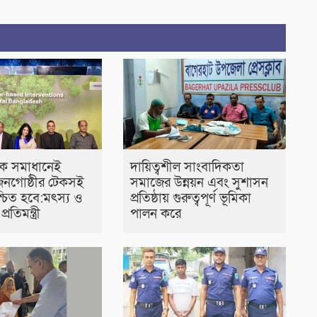
্তিক সমাধানেই
দায়িত্বশীল সাংবাদিকতা
জনগোষ্ঠীর টেকসই
সমাজের উন্নয়ন এবং সুশাসন
্চিত হবে:মৎস্য ও
প্রতিষ্ঠায় গুরুত্বপূর্ণ ভূমিকা
্রতিমন্ত্রী
পালন করে