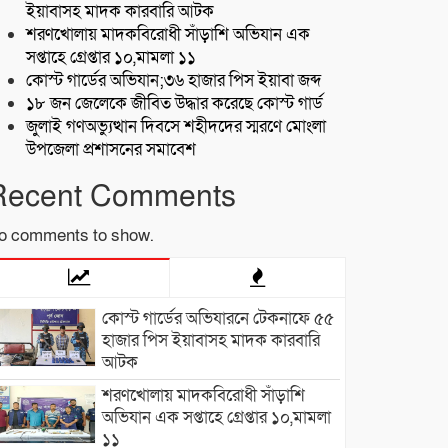
ইয়াবাসহ মাদক কারবারি আটক
শরণখোলায় মাদকবিরোধী সাঁড়াশি অভিযান এক
সপ্তাহে গ্রেপ্তার ১০,মামলা ১১
কোস্ট গার্ডের অভিযান;৩৬ হাজার পিস ইয়াবা জব্দ
১৮ জন জেলেকে জীবিত উদ্ধার করেছে কোস্ট গার্ড
জুলাই গণঅভ্যুত্থান দিবসে শহীদদের স্মরণে মোংলা
উপজেলা প্রশাসনের সমাবেশ
Recent Comments
o comments to show.
কোস্ট গার্ডের অভিযারনে টেকনাফে ৫৫
হাজার পিস ইয়াবাসহ মাদক কারবারি
আটক
শরণখোলায় মাদকবিরোধী সাঁড়াশি
অভিযান এক সপ্তাহে গ্রেপ্তার ১০,মামলা
১১