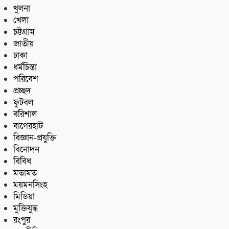
খুলনা
খেলা
চট্টগ্রাম
জাতীয়
ঢাকা
ধর্মচিন্তা
পরিবেশ
প্রচ্ছদ
ফুটবল
বরিশাল
বাগেরহাট
বিজ্ঞান-প্রযুক্তি
বিনোদন
বিবিধ
মতামত
ময়মনসিংহ
মিডিয়া
মুক্তিযুদ্ধ
রংপুর