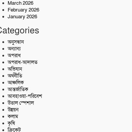
৫ কোটি টাকা মূল্যের ১ কেজি ক্রিস্টাল
March 2026
মেথ (আইস) জব্দ
February 2026
January 2026
শরণখোলায় কোস্ট গার্ডের বিনামূল্যে
Categories
চিকিৎসা সেবা,২৫৫ জন পেলেন
চিকিৎসা ও ওষুধ
অনুসন্ধান
অন্যান্য
অপরাধ
অপরাধ-আদালত
অভিযান
অর্থনীতি
আঞ্চলিক
আন্তর্জাতিক
আবহাওয়া-পরিবেশ
উত্তাল স্পেশাল
উন্নয়ন
কলাম
কৃষি
ক্রিকেট