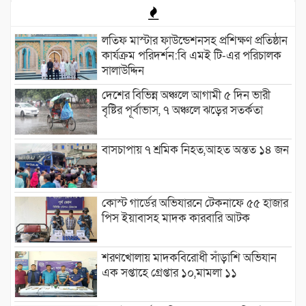
লতিফ মাস্টার ফাউন্ডেশনসহ প্রশিক্ষণ প্রতিষ্ঠান
কার্যক্রম পরিদর্শন:বি এমই টি-এর পরিচালক
সালাউদ্দিন
দেশের বিভিন্ন অঞ্চলে আগামী ৫ দিন ভারী
বৃষ্টির পূর্বাভাস, ৭ অঞ্চলে ঝড়ের সতর্কতা
বাসচাপায় ৭ শ্রমিক নিহত,আহত অন্তত ১৪ জন
কোস্ট গার্ডের অভিযারনে টেকনাফে ৫৫ হাজার
পিস ইয়াবাসহ মাদক কারবারি আটক
শরণখোলায় মাদকবিরোধী সাঁড়াশি অভিযান
এক সপ্তাহে গ্রেপ্তার ১০,মামলা ১১