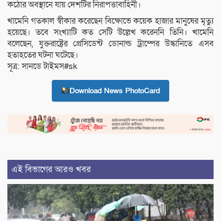
কঠোর অবস্থানে যায় দেশটির নিরাপত্তাবাহিনী।
খামেনি গতকাল স্বীকার করেছেন বিক্ষোভে কয়েক হাজার মানুষের মৃত্যু
হয়েছে। তবে সংখ্যাটি কত সেটি উল্লেখ করেননি তিনি। খামেনি
বলেছেন, যুক্তরাষ্ট্রের প্রেসিডেন্ট ডোনাল্ড ট্রাম্পের উস্কানিতে এসব
হতাহতের ঘটনা ঘটেছে।
সূত্র: সানডে টাইমস#sk
Download News PhotoCard
এই বিভাগের আরও খবর