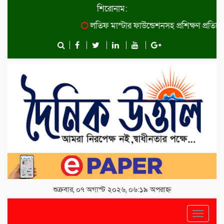
শিরোনাম:
লতিফ মাস্টার ফাউন্ডেশনসহ প্রশিক্ষণ প্রতিষ্ঠান কা
শুক্রবার, ০৭ অগাস্ট ২০২৬, ০৬:১৯ অপরাহ্ন
Toggle