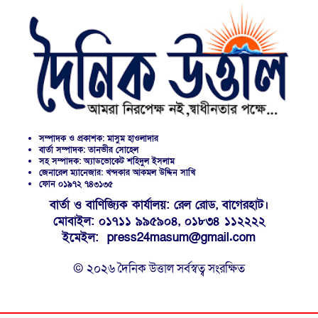
সম্পাদক ও প্রকাশক: মাসুম হাওলাদার
বার্তা সম্পাদক: তানভীর সোহেল
সহ সম্পাদক: অ্যাডভোকেট শহিদুল ইসলাম
জেনারেল ম্যানেজার: খন্দকার আকমল উদ্দিন সাখি
ফোন ০১৯৭২ ৭৪৩১৩৫
বার্তা ও বাণিজ্যিক কার্যালয়: রেল রোড, বাগেরহাট।
মোবাইল: ০১৭১১ ৯৯৫৯০৪, ০১৮৩৪ ১১২২২২
ইমেইল: press24masum@gmail.com
© ২০২৬ দৈনিক উত্তাল সর্বস্বত্ব সংরক্ষিত