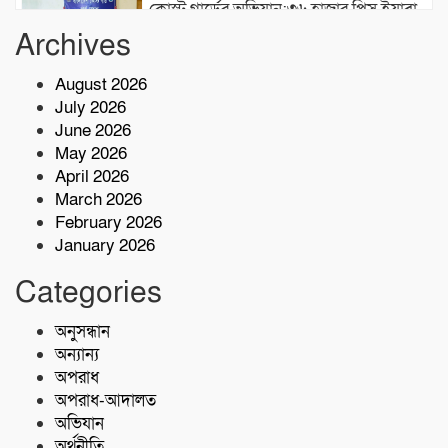
কোস্ট গার্ডের অভিযান;৩৬ হাজার পিস ইয়াবা
জব্দ
Archives
August 2026
১৮ জন জেলেকে জীবিত উদ্ধার করেছে কোস্ট
July 2026
গার্ড
June 2026
May 2026
জুলাই গণঅভ্যুত্থান দিবসে শহীদদের স্মরণে
April 2026
মোংলা উপজেলা প্রশাসনের সমাবেশ
March 2026
February 2026
January 2026
সুবিধাবঞ্চিত মানুষের জন্য বাগেরহাট মেডিকেল
ফাউন্ডেশন এর যাত্রা শুরু
Categories
টেকনাফে মাদকমুক্ত সমাজ গঠনে জন
অনুসন্ধান
সচেতনতামূলক প্রশিক্ষণ
অন্যান্য
অপরাধ
অপরাধ-আদালত
অভিযান
অর্থনীতি