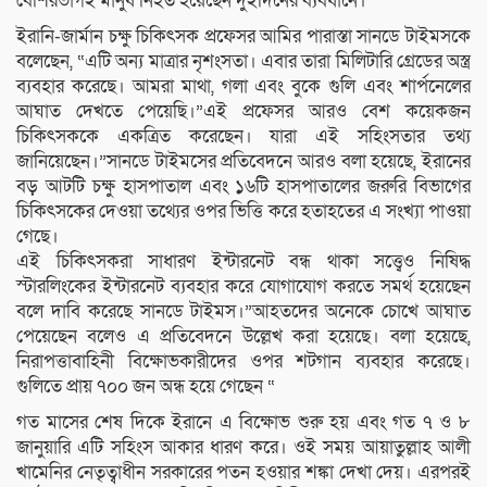
বেশিরভাগই মানুষ নিহত হয়েছেন দুইদিনের ব্যবধানে।
ইরানি-জার্মান চক্ষু চিকিৎসক প্রফেসর আমির পারাস্তা সানডে টাইমসকে
বলেছেন, “এটি অন্য মাত্রার নৃশংসতা। এবার তারা মিলিটারি গ্রেডের অস্ত্র
ব্যবহার করেছে। আমরা মাথা, গলা এবং বুকে গুলি এবং শার্পনেলের
আঘাত দেখতে পেয়েছি।”এই প্রফেসর আরও বেশ কয়েকজন
চিকিৎসককে একত্রিত করেছেন। যারা এই সহিংসতার তথ্য
জানিয়েছেন।”সানডে টাইমসের প্রতিবেদনে আরও বলা হয়েছে, ইরানের
বড় আটটি চক্ষু হাসপাতাল এবং ১৬টি হাসপাতালের জরুরি বিভাগের
চিকিৎসকের দেওয়া তথ্যের ওপর ভিত্তি করে হতাহতের এ সংখ্যা পাওয়া
গেছে।
এই চিকিৎসকরা সাধারণ ইন্টারনেট বন্ধ থাকা সত্ত্বেও নিষিদ্ধ
স্টারলিংকের ইন্টারনেট ব্যবহার করে যোগাযোগ করতে সমর্থ হয়েছেন
বলে দাবি করেছে সানডে টাইমস।”আহতদের অনেকে চোখে আঘাত
পেয়েছেন বলেও এ প্রতিবেদনে উল্লেখ করা হয়েছে। বলা হয়েছে,
নিরাপত্তাবাহিনী বিক্ষোভকারীদের ওপর শটগান ব্যবহার করেছে।
গুলিতে প্রায় ৭০০ জন অন্ধ হয়ে গেছেন “
গত মাসের শেষ দিকে ইরানে এ বিক্ষোভ শুরু হয় এবং গত ৭ ও ৮
জানুয়ারি এটি সহিংস আকার ধারণ করে। ওই সময় আয়াতুল্লাহ আলী
খামেনির নেতৃত্বাধীন সরকারের পতন হওয়ার শঙ্কা দেখা দেয়। এরপরই