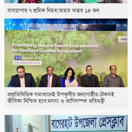
বাসচাপায় ৭ শ্রমিক নিহত,আহত অন্তত ১৪ জন
প্রকৃতিভিত্তিক সমাধানেই উপকূলীয় জনগোষ্ঠীর টেকসই
জীবিকা নিশ্চিত হবে:মৎস্য ও প্রাণিসম্পদ প্রতিমন্ত্রী