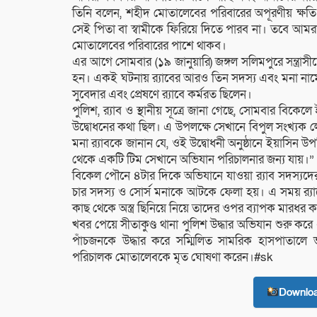
তিনি বলেন, শহীদ মোতালেবের পরিবারের অপূরণীয় ক্ষতি হয়ে
সেই পিতা বা স্বামীকে ফিরিয়ে দিতে পারব না। তবে আমরা
মোতালেবের পরিবারের পাশে থাকব।
এর আগে সোমবার (১৯ জানুয়ারি) জঙ্গল সলিমপুরে সন্ত্র
হন। একই ঘটনায় র‌্যাবের আরও তিন সদস্য এবং মনা না
সুবেদার এবং প্রেষণে র‌্যাবে কর্মরত ছিলেন।
পুলিশ, র‌্যাব ও স্থানীয় সূত্রে জানা গেছে, সোমবার বিকে
উদ্বোধনের কথা ছিল। এ উপলক্ষে সেখানে বিপুল সংখ্যক ল
মনা র‌্যাবকে জানান যে, ওই উদ্বোধনী অনুষ্ঠানে ইয়াসিন উপস্
থেকে একটি টিম সেখানে অভিযান পরিচালনার জন্য যায়।”
বিকেল পৌনে ৪টার দিকে অভিযানে যাওয়া র‌্যাব সদস্যদের 
চার সদস্য ও সোর্স মনাকে আটকে ফেলা হয়। এ সময় র‌্যা
কাছ থেকে অস্ত্র ছিনিয়ে নিয়ে তাদের ওপর ব্যাপক মারধর 
খবর পেয়ে সীতাকুণ্ড থানা পুলিশ উদ্ধার অভিযান শুরু কর
পাঁচজনকে উদ্ধার করে সম্মিলিত সামরিক হাসপাতালে ভ
পরিচালক মোতালেবকে মৃত ঘোষণা করেন।#sk
Downlo