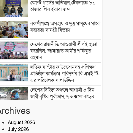
কোস্ট গার্ডের অভিযান;টেকনাফে ৮০
হাজার পিস ইয়াবা জব্দ
বকশীগঞ্জে অসহায় ও দুস্থ মানুষের মাঝে
সহায়তা সামগ্রী বিতরণ
দেশের রাজনীতি আওয়ামী লীগই হত্যা
করেছিল: জামায়াত আমীর শফিকুর
রহমান
লতিফ মাস্টার ফাউন্ডেশনসহ প্রশিক্ষণ
প্রতিষ্ঠান কার্যক্রম পরিদর্শন:বি এমই টি-
এর পরিচালক সালাউদ্দিন
দেশের বিভিন্ন অঞ্চলে আগামী ৫ দিন
ভারী বৃষ্টির পূর্বাভাস, ৭ অঞ্চলে ঝড়ের
সতর্কতা
Archives
বাসচাপায় ৭ শ্রমিক নিহত,আহত অন্তত
১৪ জন
August 2026
July 2026