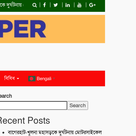
র্ঘটনায় মোটরসাইকেল চালক নিহত
কোস্ট গার্ডের অভিযান;টেকনাফে ৮০ হ
বিবিধ
Bengali
▼
earch
Search
Recent Posts
বাগেরহাট-খুলনা মহাসড়কে ‌দুর্ঘটনায় মোটরসাইকেল