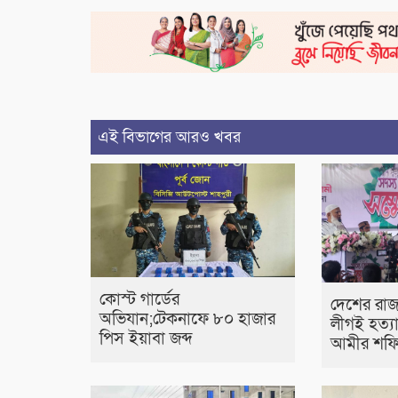
এই বিভাগের আরও খবর
কোস্ট গার্ডের
দেশের রা
অভিযান;টেকনাফে ৮০ হাজার
লীগই হত্য
পিস ইয়াবা জব্দ
আমীর শফি