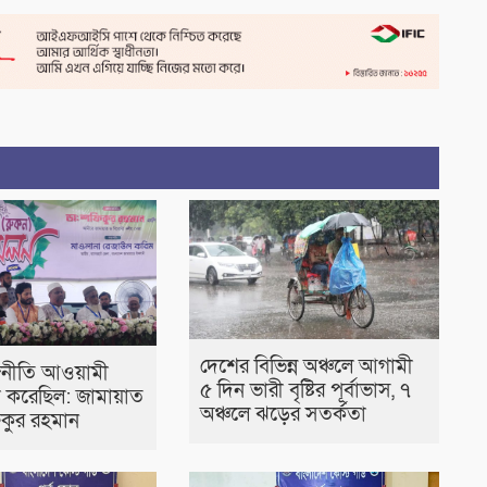
দেশের বিভিন্ন অঞ্চলে আগামী
জনীতি আওয়ামী
৫ দিন ভারী বৃষ্টির পূর্বাভাস, ৭
া করেছিল: জামায়াত
অঞ্চলে ঝড়ের সতর্কতা
কুর রহমান