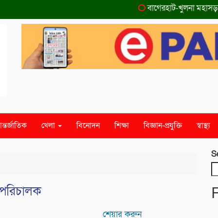
বাগেরহাট-খুলনা মহাসড়কে ‌দু
ন্তর্জাতিক
খেলা
বিনোদন
শিক্ষা
বিজ্ঞান-প্রযুক্তি
স্বাস্থ্য
S
মহাপরিচালক
শেয়ার করুন