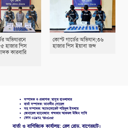
ডের অভিযারনে
কোস্ট গার্ডের অভিযান;৩৬
৫৫ হাজার পিস
হাজার পিস ইয়াবা জব্দ
াদক কারবারি
সম্পাদক ও প্রকাশক: মাসুম হাওলাদার
বার্তা সম্পাদক: তানভীর সোহেল
সহ সম্পাদক: অ্যাডভোকেট শহিদুল ইসলাম
জেনারেল ম্যানেজার: খন্দকার আকমল উদ্দিন সাখি
ফোন ০১৯৭২ ৭৪৩১৩৫
বার্তা ও বাণিজ্যিক কার্যালয়: রেল রোড, বাগেরহাট।