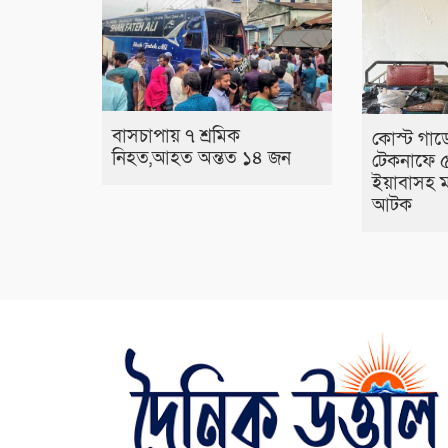
বাসচাপায় ৭ শ্রমিক
কোস্ট গার্
নিহত,আহত অন্তত ১৪ জন
টেকনাফে 
ইয়াবাসহ ম
আটক