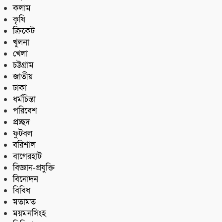
কলাম
কৃষি
ক্রিকেট
খুলনা
খেলা
চট্টগ্রাম
জাতীয়
ঢাকা
ধর্মচিন্তা
পরিবেশ
প্রচ্ছদ
ফুটবল
বরিশাল
বাগেরহাট
বিজ্ঞান-প্রযুক্তি
বিনোদন
বিবিধ
মতামত
ময়মনসিংহ