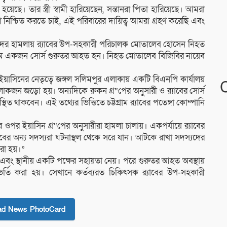
ছে। তার স্ত্রী স্বামী হারিয়েছেন, সন্তানরা পিতা হারিয়েছে। আমরা
 নিশ্চিত করতে চাই, এই পরিবারের দায়িত্ব আমরা গ্রহণ করেছি এবং
াসীদের হামলায় র‌্যাবের উপ-সহকারী পরিচালক মোতালেব হোসেন নিহত
মে একজন সোর্স গুরুতর আহত হন। নিহত মোতালেব বিজিবির নায়েব
লে ইয়াসিনের নেতৃত্বে জঙ্গল সলিমপুর এলাকায় একটি বিএনপি কার্যালয়
োকজন জড়ো হয়। অন্যদিকে রুকন গ্র“পের অনুসারী ও র‌্যাবের সোর্স
থিত থাকবেন। এই তথ্যের ভিত্তিতে চট্টগ্রাম র‌্যাবের পতেঙ্গা কোম্পানি
ওপর ইয়াসিন গ্র“পের অনুসারীরা হামলা চালায়। একপর্যায়ে র‌্যাবের
বের অন্য সদস্যরা ঘটনাস্থল থেকে সরে যান। আটকে রাখা সদস্যদের
করা হয়।”
ে এবং স্থানীয় একটি পক্ষের সহায়তা নেয়। পরে গুরুতর আহত অবস্থায়
র্তি করা হয়। সেখানে কর্তব্যরত চিকিৎসক র‌্যাবের উপ-সহকারী
ad News PhotoCard