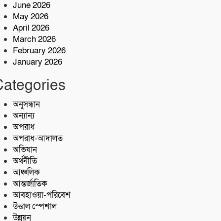
কোস্ট গার্ডের অভিযারনে টেকনাফে ৫৫
June 2026
হাজার পিস ইয়াবাসহ মাদক কারবারি
May 2026
আটক
April 2026
শরণখোলায় মাদকবিরোধী সাঁড়াশি
March 2026
অভিযান এক সপ্তাহে গ্রেপ্তার ১০,মামলা
February 2026
১১
January 2026
কোস্ট গার্ডের অভিযান;৩৬ হাজার পিস
Categories
ইয়াবা জব্দ
অনুসন্ধান
অন্যান্য
অপরাধ
অপরাধ-আদালত
অভিযান
অর্থনীতি
আঞ্চলিক
আন্তর্জাতিক
আবহাওয়া-পরিবেশ
উত্তাল স্পেশাল
উন্নয়ন