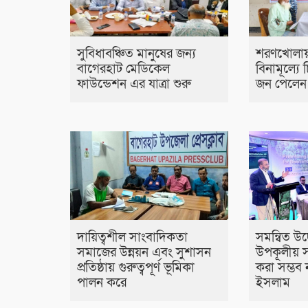
সুবিধাবঞ্চিত মানুষের জন্য
শরণখোলায়
বাগেরহাট মেডিকেল
বিনামূল্যে
ফাউন্ডেশন এর যাত্রা শুরু
জন পেলেন 
দায়িত্বশীল সাংবাদিকতা
সমন্বিত উদ
সমাজের উন্নয়ন এবং সুশাসন
উপকূলীয় স
প্রতিষ্ঠায় গুরুত্বপূর্ণ ভূমিকা
করা সম্ভব ন
পালন করে
ইসলাম