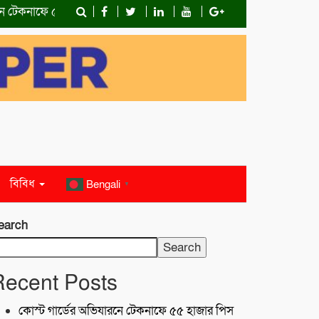
েকনাফে ৫৫ হাজার পিস ইয়াবাসহ মাদক কারবারি আটক
শরণখোলায় মাদকবি
বিবিধ
Bengali
▼
earch
Search
Recent Posts
কোস্ট গার্ডের অভিযারনে টেকনাফে ৫৫ হাজার পিস