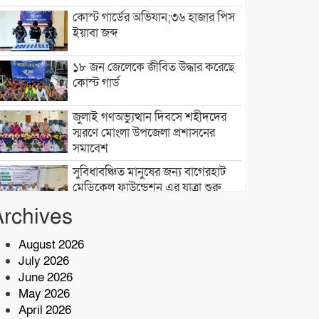
কোস্ট গার্ডের অভিযান;৩৬ হাজার পিস
ইয়াবা জব্দ
১৮ জন জেলেকে জীবিত উদ্ধার করেছে
কোস্ট গার্ড
জুলাই গণঅভ্যুত্থান দিবসে শহীদদের
স্মরণে মোংলা উপজেলা প্রশাসনের
সমাবেশ
সুবিধাবঞ্চিত মানুষের জন্য বাগেরহাট
মেডিকেল ফাউন্ডেশন এর যাত্রা শুরু
Archives
টেকনাফে মাদকমুক্ত সমাজ গঠনে জন
সচেতনতামূলক প্রশিক্ষণ
August 2026
July 2026
নিরাপদ সুপেয় পানি নিশ্চিতকরণে RO
June 2026
প্ল্যান্ট স্থাপন করেছে কোস্ট গার্ড
May 2026
April 2026