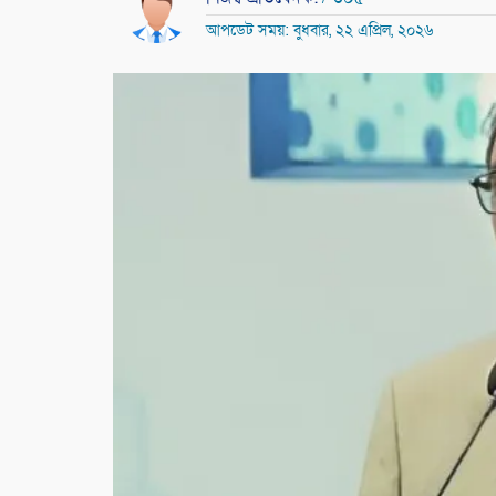
আপডেট সময়: বুধবার, ২২ এপ্রিল, ২০২৬