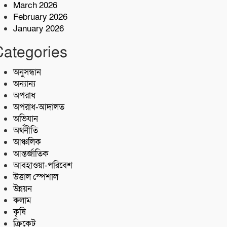
৫ কোটি টাকা মূল্যের ১ কেজি ক্রিস্টাল
March 2026
মেথ (আইস) জব্দ
February 2026
January 2026
শরণখোলায় কোস্ট গার্ডের বিনামূল্যে
Categories
চিকিৎসা সেবা,২৫৫ জন পেলেন
চিকিৎসা ও ওষুধ
অনুসন্ধান
অন্যান্য
অপরাধ
অপরাধ-আদালত
অভিযান
অর্থনীতি
আঞ্চলিক
আন্তর্জাতিক
আবহাওয়া-পরিবেশ
উত্তাল স্পেশাল
উন্নয়ন
কলাম
কৃষি
ক্রিকেট