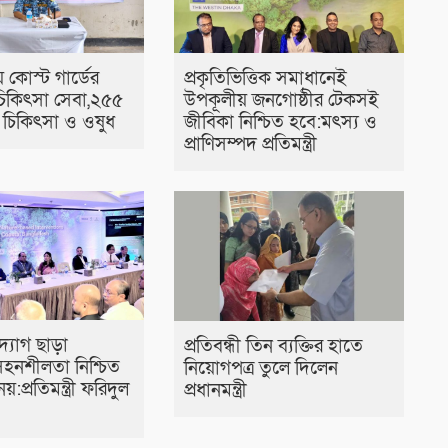
 কোস্ট গার্ডের
প্রকৃতিভিত্তিক সমাধানেই
 চিকিৎসা সেবা,২৫৫
উপকূলীয় জনগোষ্ঠীর টেকসই
চিকিৎসা ও ওষুধ
জীবিকা নিশ্চিত হবে:মৎস্য ও
প্রাণিসম্পদ প্রতিমন্ত্রী
্যোগ ছাড়া
প্রতিবন্ধী তিন ব্যক্তির হাতে
হনশীলতা নিশ্চিত
নিয়োগপত্র তুলে দিলেন
য়:প্রতিমন্ত্রী ফরিদুল
প্রধানমন্ত্রী