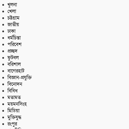
খুলনা
খেলা
চট্টগ্রাম
জাতীয়
ঢাকা
ধর্মচিন্তা
পরিবেশ
প্রচ্ছদ
ফুটবল
বরিশাল
বাগেরহাট
বিজ্ঞান-প্রযুক্তি
বিনোদন
বিবিধ
মতামত
ময়মনসিংহ
মিডিয়া
মুক্তিযুদ্ধ
রংপুর