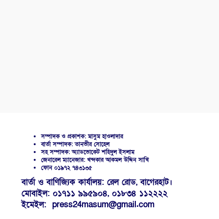
সম্পাদক ও প্রকাশক: মাসুম হাওলাদার
বার্তা সম্পাদক: তানভীর সোহেল
সহ সম্পাদক: অ্যাডভোকেট শহিদুল ইসলাম
জেনারেল ম্যানেজার: খন্দকার আকমল উদ্দিন সাখি
ফোন ০১৯৭২ ৭৪৩১৩৫
বার্তা ও বাণিজ্যিক কার্যালয়: রেল রোড, বাগেরহাট।
মোবাইল: ০১৭১১ ৯৯৫৯০৪, ০১৮৩৪ ১১২২২২
ইমেইল: press24masum@gmail.com