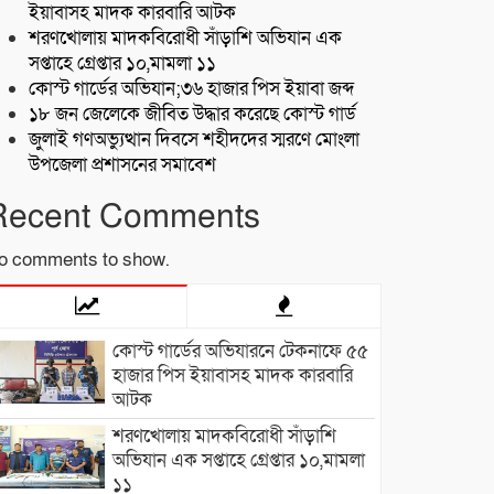
ইয়াবাসহ মাদক কারবারি আটক
শরণখোলায় মাদকবিরোধী সাঁড়াশি অভিযান এক
সপ্তাহে গ্রেপ্তার ১০,মামলা ১১
কোস্ট গার্ডের অভিযান;৩৬ হাজার পিস ইয়াবা জব্দ
১৮ জন জেলেকে জীবিত উদ্ধার করেছে কোস্ট গার্ড
জুলাই গণঅভ্যুত্থান দিবসে শহীদদের স্মরণে মোংলা
উপজেলা প্রশাসনের সমাবেশ
Recent Comments
o comments to show.
কোস্ট গার্ডের অভিযারনে টেকনাফে ৫৫
হাজার পিস ইয়াবাসহ মাদক কারবারি
আটক
শরণখোলায় মাদকবিরোধী সাঁড়াশি
অভিযান এক সপ্তাহে গ্রেপ্তার ১০,মামলা
১১