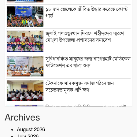
১৮ জন জেলেকে জীবিত উদ্ধার করেছে কোস্ট
গার্ড
জুলাই গণঅভ্যুত্থান দিবসে শহীদদের স্মরণে
মোংলা উপজেলা প্রশাসনের সমাবেশ
সুবিধাবঞ্চিত মানুষের জন্য বাগেরহাট মেডিকেল
ফাউন্ডেশন এর যাত্রা শুরু
টেকনাফে মাদকমুক্ত সমাজ গঠনে জন
সচেতনতামূলক প্রশিক্ষণ
নিরাপদ সুপেয় পানি নিশ্চিতকরণে RO প্ল্যান্ট
স্থাপন করেছে কোস্ট গার্ড
Archives
August 2026
৫ কোটি টাকা মূল্যের ১ কেজি ক্রিস্টাল মেথ
July 2026