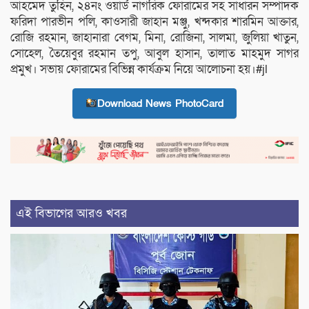
আহমেদ তুহিন, ২৪নং ওয়ার্ড নাগরিক ফোরামের সহ সাধারন সম্পাদক
ফরিদা পারভীন পলি, কাওসারী জাহান মঞ্জু, খন্দকার শারমিন আক্তার,
রোজি রহমান, জাহানারা বেগম, মিনা, রোজিনা, সালমা, জুলিয়া খাতুন,
সোহেল, তৈয়েবুর রহমান তপু, আবুল হাসান, তালাত মাহমুদ সাগর
প্রমুখ। সভায় ফোরামের বিভিন্ন কার্যক্রম নিয়ে আলোচনা হয়।#jl
Download News PhotoCard
এই বিভাগের আরও খবর