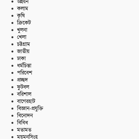
উন্নয়ন
কলাম
কৃষি
ক্রিকেট
খুলনা
খেলা
চট্টগ্রাম
জাতীয়
ঢাকা
ধর্মচিন্তা
পরিবেশ
প্রচ্ছদ
ফুটবল
বরিশাল
বাগেরহাট
বিজ্ঞান-প্রযুক্তি
বিনোদন
বিবিধ
মতামত
ময়মনসিংহ