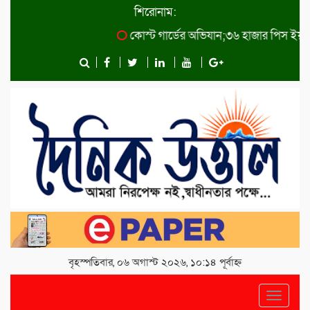
শিরোনাম:
কোস্ট গার্ডের অভিযান;৩৬ হাজার পিস ইয়াবা জব্দ
বৃহস্পতিবার, ০৬ অগাস্ট ২০২৬, ১০:১৪ পূর্বাহ্ন
Toggle