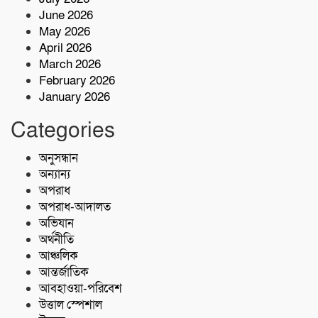
(আইস) জব্দ
June 2026
May 2026
শরণখোলায় কোস্ট গার্ডের বিনামূল্যে চিকিৎসা
April 2026
সেবা,২৫৫ জন পেলেন চিকিৎসা ও ওষুধ
March 2026
February 2026
January 2026
বাগেরহাটে চুরি ও ছিনতাই হওয়া
৮টিঅটোরিক্সো ও ১২টি স্যালোমেশিনসহ ৪
Categories
গ্রেপ্তার
অনুসন্ধান
ফকিরহাট রাস্তায় প্রান গেলমটরসাইকেল
আরোহী ঠিকাদারের
অন্যান্য
অপরাধ
অপরাধ-আদালত
অভিযান
অর্থনীতি
আঞ্চলিক
আন্তর্জাতিক
আবহাওয়া-পরিবেশ
উত্তাল স্পেশাল