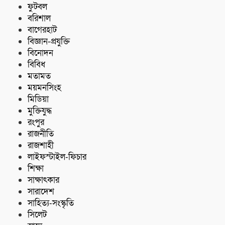
ফুটবল
বরিশাল
বাগেরহাট
বিজ্ঞান-প্রযুক্তি
বিনোদন
বিবিধ
মতামত
ময়মনসিংহ
মিডিয়া
মুক্তিযুদ্ধ
রংপুর
রাজনীতি
রাজশাহী
লাইফস্টাইল-ফিচার
শিক্ষা
সাক্ষাৎকার
সারাদেশ
সাহিত্য-সংস্কৃতি
সিলেট