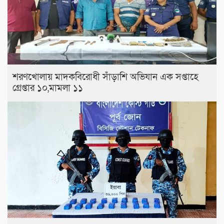
শরণখোলায় মাদকবিরোধী সাঁড়াশি অভিযান এক সপ্তাহে
গ্রেপ্তার ১০,মামলা ১১