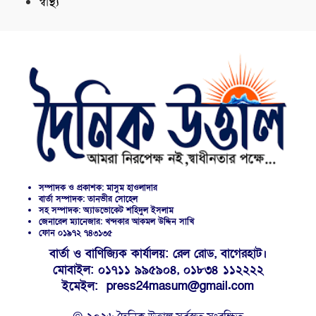
স্বাস্থ্য
সম্পাদক ও প্রকাশক: মাসুম হাওলাদার
বার্তা সম্পাদক: তানভীর সোহেল
সহ সম্পাদক: অ্যাডভোকেট শহিদুল ইসলাম
জেনারেল ম্যানেজার: খন্দকার আকমল উদ্দিন সাখি
ফোন ০১৯৭২ ৭৪৩১৩৫
বার্তা ও বাণিজ্যিক কার্যালয়: রেল রোড, বাগেরহাট।
মোবাইল: ০১৭১১ ৯৯৫৯০৪, ০১৮৩৪ ১১২২২২
ইমেইল: press24masum@gmail.com