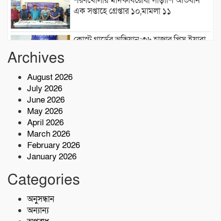
শরণখোলায় মাদকবিরোধী সাঁড়াশি অভিযান
এক সপ্তাহে গ্রেপ্তার ১০,মামলা ১১
কোস্ট গার্ডের অভিযান;৩৬ হাজার পিস ইয়াবা
জব্দ
Archives
August 2026
১৮ জন জেলেকে জীবিত উদ্ধার করেছে কোস্ট
July 2026
গার্ড
June 2026
May 2026
জুলাই গণঅভ্যুত্থান দিবসে শহীদদের স্মরণে
April 2026
মোংলা উপজেলা প্রশাসনের সমাবেশ
March 2026
February 2026
January 2026
সুবিধাবঞ্চিত মানুষের জন্য বাগেরহাট মেডিকেল
ফাউন্ডেশন এর যাত্রা শুরু
Categories
টেকনাফে মাদকমুক্ত সমাজ গঠনে জন
অনুসন্ধান
সচেতনতামূলক প্রশিক্ষণ
অন্যান্য