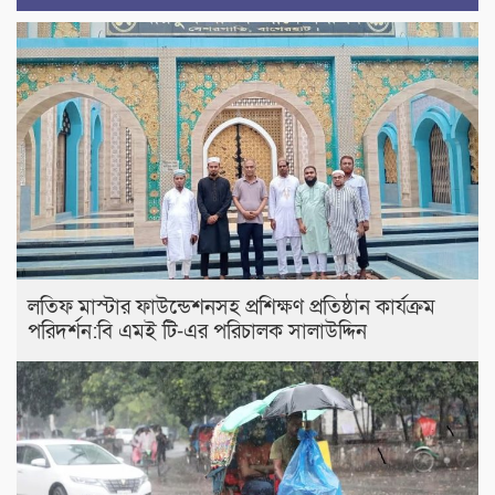
লতিফ মাস্টার ফাউন্ডেশনসহ প্রশিক্ষণ প্রতিষ্ঠান কার্যক্রম
পরিদর্শন:বি এমই টি-এর পরিচালক সালাউদ্দিন