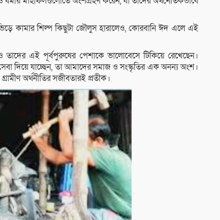
ও ধর্মীয় মাহফিলগুলোতে অংশগ্রহণ করেন, যা তাদের অর্থনৈতিকভাবে
ীর ভিড়ে কামার শিল্প কিছুটা জৌলুস হারালেও, কোরবানি ঈদ এলে এই
ঝেও তাদের এই পূর্বপুরুষের পেশাকে ভালোবেসে টিকিয়ে রেখেছেন।
ে সেবা দিয়ে যাচ্ছেন, তা আমাদের সমাজ ও সংস্কৃতির এক অনন্য অংশ।
 গ্রামীণ অর্থনীতির সজীবতারই প্রতীক।