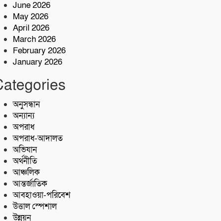
কোস্ট গার্ডের অভিযারনে টেকনাফে ৫৫
June 2026
হাজার পিস ইয়াবাসহ মাদক কারবারি
May 2026
আটক
April 2026
শরণখোলায় মাদকবিরোধী সাঁড়াশি
March 2026
অভিযান এক সপ্তাহে গ্রেপ্তার ১০,মামলা
February 2026
১১
January 2026
কোস্ট গার্ডের অভিযান;৩৬ হাজার পিস
Categories
ইয়াবা জব্দ
অনুসন্ধান
অন্যান্য
অপরাধ
অপরাধ-আদালত
অভিযান
অর্থনীতি
আঞ্চলিক
আন্তর্জাতিক
আবহাওয়া-পরিবেশ
উত্তাল স্পেশাল
উন্নয়ন