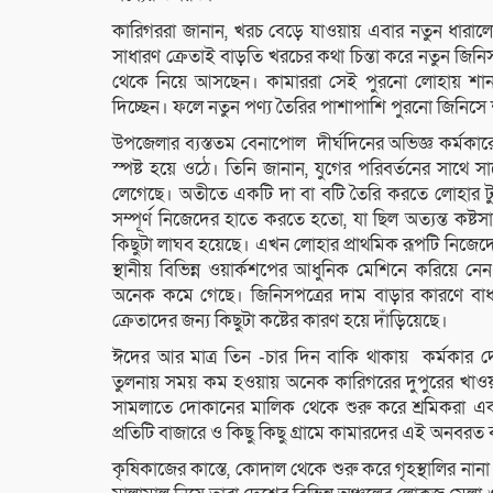
কারিগররা জানান, খরচ বেড়ে যাওয়ায় এবার নতুন ধারালো
সাধারণ ক্রেতাই বাড়তি খরচের কথা চিন্তা করে নতুন জিনি
থেকে নিয়ে আসছেন। কামাররা সেই পুরনো লোহায় শান 
দিচ্ছেন। ফলে নতুন পণ্য তৈরির পাশাপাশি পুরনো জিনিসে
উপজেলার ব্যস্ততম বেনাপোল দীর্ঘদিনের অভিজ্ঞ কর্মক
স্পষ্ট হয়ে ওঠে। তিনি জানান, যুগের পরিবর্তনের সাথ
লেগেছে। অতীতে একটি দা বা বটি তৈরি করতে লোহার টুকরো
সম্পূর্ণ নিজেদের হাতে করতে হতো, যা ছিল অত্যন্ত কষ্টসাধ্
কিছুটা লাঘব হয়েছে। এখন লোহার প্রাথমিক রূপটি নিজে
স্থানীয় বিভিন্ন ওয়ার্কশপের আধুনিক মেশিনে করিয়ে 
অনেক কমে গেছে। জিনিসপত্রের দাম বাড়ার কারণে বাধ্য
ক্রেতাদের জন্য কিছুটা কষ্টের কারণ হয়ে দাঁড়িয়েছে।
ঈদের আর মাত্র তিন -চার দিন বাকি থাকায় কর্মকার দো
তুলনায় সময় কম হওয়ায় অনেক কারিগরের দুপুরের খাওয়া 
সামলাতে দোকানের মালিক থেকে শুরু করে শ্রমিকরা এক
প্রতিটি বাজারে ও কিছু কিছু গ্রামে কামারদের এই অনবরত
কৃষিকাজের কাস্তে, কোদাল থেকে শুরু করে গৃহস্থালির না