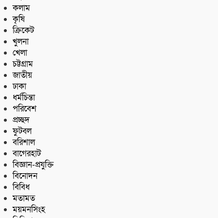
কলাম
কৃষি
ক্রিকেট
খুলনা
খেলা
চট্টগ্রাম
জাতীয়
ঢাকা
ধর্মচিন্তা
পরিবেশ
প্রচ্ছদ
ফুটবল
বরিশাল
বাগেরহাট
বিজ্ঞান-প্রযুক্তি
বিনোদন
বিবিধ
মতামত
ময়মনসিংহ