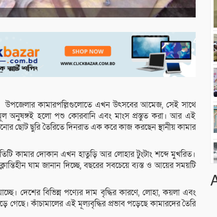
ে উপজেলার কামারপল্লিগুলোতে এখন উৎসবের আমেজ, সেই সাথে
ূল অনুষঙ্গই হলো পশু কোরবানি এবং মাংস প্রস্তুত করা। আর এই
াড়ানোর ছোট ছুরি তৈরিতে দিনরাত এক করে কাজ করছেন স্থানীয় কামার
্রতিটি কামার দোকান এখন হাতুড়ি আর লোহার টুংটাং শব্দে মুখরিত।
তিহীন ঘাম জানান দিচ্ছে, বছরের সবচেয়ে ব্যস্ত ও আয়ের সময়টি
াচ্ছে। দেশের বিভিন্ন পণ্যের দাম বৃদ্ধির কারণে, লোহা, কয়লা এবং
 গেছে। কাঁচামালের এই মূল্যবৃদ্ধির প্রভাব পড়েছে কামারদের তৈরি