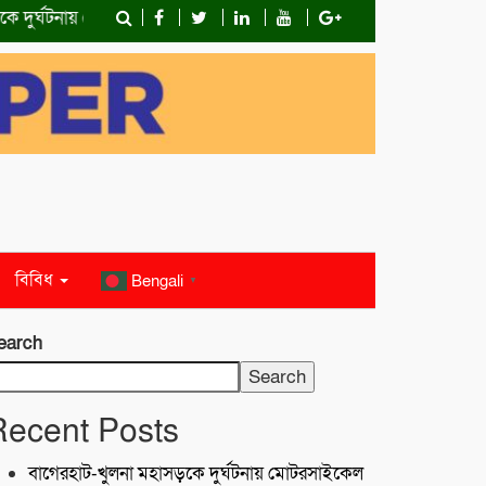
টনায় মোটরসাইকেল চালক নিহত
কোস্ট গার্ডের অভিযান;টেকনাফে ৮০ হাজ
বিবিধ
Bengali
▼
earch
Search
Recent Posts
বাগেরহাট-খুলনা মহাসড়কে ‌দুর্ঘটনায় মোটরসাইকেল