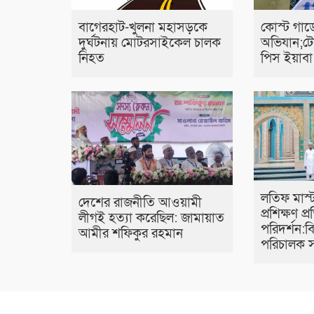
বাগেরহাট-খুলনা মহাসড়কে
কোস্ট গার্
‌দুর্ঘটনায় মোটরসাইকেল চালক
অভিযান;ট
নিহত
পিস ইয়াবা 
লতিফ মাস্
দেশের রাজনীতি আওয়ামী
প্রশিক্ষণ প্র
লীগই হত্যা করেছিল: জামায়াত
পরিদর্শন:
আমীর শফিকুর রহমান
পরিচালক স