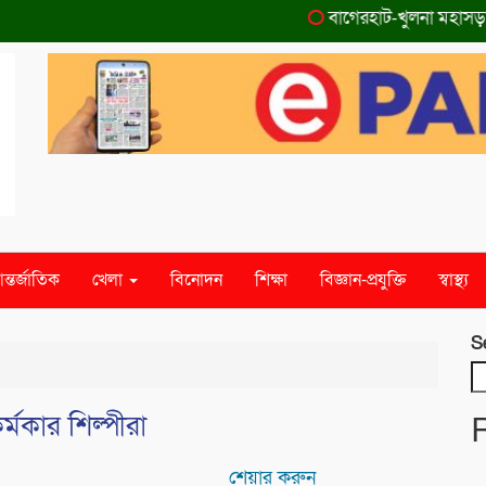
বাগেরহাট-খুলনা মহাসড়কে ‌দুর্ঘ
ন্তর্জাতিক
খেলা
বিনোদন
শিক্ষা
বিজ্ঞান-প্রযুক্তি
স্বাস্থ্য
S
কর্মকার শিল্পীরা
শেয়ার করুন