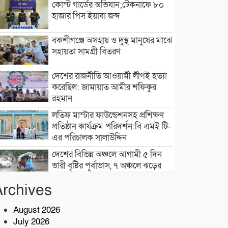
কোস্ট গার্ডের অভিযান;টেকনাফে ৮০
হাজার পিস ইয়াবা জব্দ
বকশীগঞ্জে অসহায় ও দুস্থ মানুষের মাঝে
সহায়তা সামগ্রী বিতরণ
দেশের রাজনীতি আওয়ামী লীগই হত্যা
করেছিল: জামায়াত আমীর শফিকুর
রহমান
লতিফ মাস্টার ফাউন্ডেশনসহ প্রশিক্ষণ
প্রতিষ্ঠান কার্যক্রম পরিদর্শন:বি এমই টি-
এর পরিচালক সালাউদ্দিন
দেশের বিভিন্ন অঞ্চলে আগামী ৫ দিন
ভারী বৃষ্টির পূর্বাভাস, ৭ অঞ্চলে ঝড়ের
সতর্কতা
Archives
বাসচাপায় ৭ শ্রমিক নিহত,আহত অন্তত
১৪ জন
August 2026
July 2026