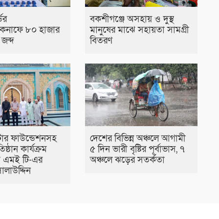
ডের
বকশীগঞ্জে অসহায় ও দুস্থ
েকনাফে ৮০ হাজার
মানুষের মাঝে সহায়তা সামগ্রী
জব্দ
বিতরণ
টার ফাউন্ডেশনসহ
দেশের বিভিন্ন অঞ্চলে আগামী
তিষ্ঠান কার্যক্রম
৫ দিন ভারী বৃষ্টির পূর্বাভাস, ৭
বি এমই টি-এর
অঞ্চলে ঝড়ের সতর্কতা
ালাউদ্দিন