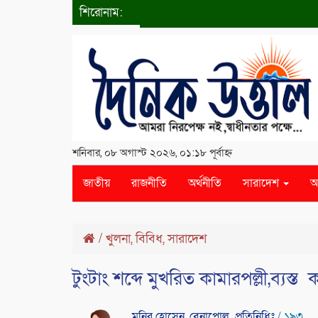
শিরোনাম:
শনিবার, ০৮ অগাস্ট ২০২৬, ০১:১৮ পূর্বাহ্ন
জাতীয়
রাজনীতি
অর্থনীতি
সারাদেশ
আ
/
খুলনা
,
বিবিধ
,
সারাদেশ
টুংটাং শব্দে মুখরিত কামারপল্লী,ব্যস্ত 
মনির হোসেন, বেনাপোল প্রতিনিধিঃ
/ ১৯৩