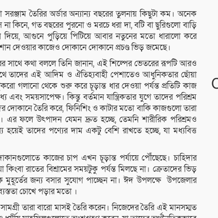
 সরঞ্জাম তৈরির অর্ডার অন্যান্য বছরের তুলনায় কিছুটা কম। অনেক
স না কিনে, গত বছরের পুরনো ও মরচে ধরা দা, বটি বা ছুরিগুলো বাড়ি
দিয়ে, আগুনে পুড়িয়ে পিটিয়ে আবার নতুনের মতো ধারালো করে
 শান দেওয়ার কাজেও দোকানে দোকানে প্রচণ্ড ভিড় জমেছে।
ারের সাথে কথা বললে তিনি জানান, এই শিল্পের ভেতরের রূপটি আরও
ে সাথে তাদের এই আদিম ও ঐতিহ্যবাহী পেশাতেও আধুনিকতার ছোঁয়া
 গলানো থেকে শুরু করে চূড়ান্ত ধার দেওয়া পর্যন্ত প্রতিটি কাজ
য এবং সময়সাপেক্ষ। কিন্তু বর্তমান যান্ত্রিকতার যুগে তাদের পরিশ্রম
দের দোকানে তৈরি করে, ফিনিশিং ও কাটার মতো বাকি কাজগুলো তারা
নেন। এর ফলে উৎপাদন যেমন দ্রুত হচ্ছে, তেমনি শারীরিক পরিশ্রমও
 হয়েই তাদের পণ্যের দাম একটু বেশি রাখতে হচ্ছে, যা মধ্যবিত্ত
কানগুলোতে কাজের চাপ এখন চূড়ান্ত পর্যায়ে পৌঁছেছে। চাহিদার
কিংবা রাতের বিশ্রামের সময়টুকু পর্যন্ত মিলছে না। ক্রেতাদের ভিড়
 মুহূর্তের জন্য বসার সুযোগ পাচ্ছেন না। ঈদ উপলক্ষে উপজেলার
 ব্যস্ততা চোখে পড়ার মতো ।
না সামগ্রী তারা বারো মাসই তৈরি করেন। নিজেদের তৈরি এই মানসম্মত