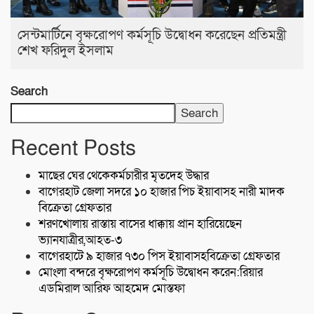
সেন্টমার্টিনে বৃক্ষরোপণ কর্মসূচি উদ্বোধন করেছেন প্রতিমন্ত্রী
শেখ ফরিদুল ইসলাম
Search
Search
Recent Posts
মাছের ঘের থেকেকর্মচারীর মৃতদেহ উদ্ধার
বাগেরহাট জেলা সদরে ১০ হাজার পিচ ইয়াবাসহ নারী মাদক
বিক্রেতা গ্রেফতার
শরণখোলায় রাস্তায় বাসের ধাক্কায় প্রান হারিয়েছেন
ভ্যানযাত্রীর,আহত-৩
বাগেরহাটে ৯ হাজার ৭৩০ পিস ইয়াবাসহবিক্রেতা গ্রেফতার
মোংলা বন্দরে বৃক্ষরোপণ কর্মসূচি উদ্বোধন করেন:রিয়ার
এডমিরাল আরিফ আহমেদ মোস্তফা