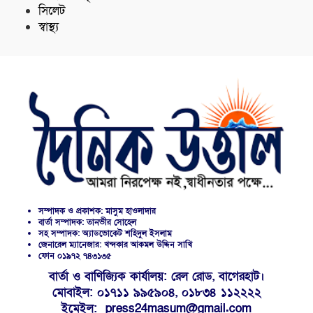
সিলেট
স্বাস্থ্য
সম্পাদক ও প্রকাশক: মাসুম হাওলাদার
বার্তা সম্পাদক: তানভীর সোহেল
সহ সম্পাদক: অ্যাডভোকেট শহিদুল ইসলাম
জেনারেল ম্যানেজার: খন্দকার আকমল উদ্দিন সাখি
ফোন ০১৯৭২ ৭৪৩১৩৫
বার্তা ও বাণিজ্যিক কার্যালয়: রেল রোড, বাগেরহাট।
মোবাইল: ০১৭১১ ৯৯৫৯০৪, ০১৮৩৪ ১১২২২২
ইমেইল: press24masum@gmail.com