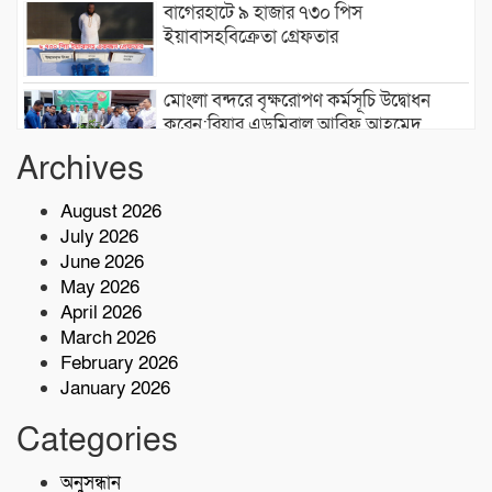
বাগেরহাটে ৯ হাজার ৭৩০ পিস
ইয়াবাসহবিক্রেতা গ্রেফতার
মোংলা বন্দরে বৃক্ষরোপণ কর্মসূচি উদ্বোধন
করেন:রিয়ার এডমিরাল আরিফ আহমেদ
মোস্তফা
Archives
সেন্টমার্টিনে বৃক্ষরোপণ কর্মসূচি উদ্বোধন
August 2026
করেছেন প্রতিমন্ত্রী শেখ ফরিদুল ইসলাম
July 2026
June 2026
স্বাস্থ্যঝুঁকিতে ৫শতাধিক পরিবার শরণখোলায়
May 2026
ভয়াবহ জলাবদ্ধতা
April 2026
March 2026
February 2026
বাগেরহাট-খুলনা মহাসড়কে ‌দুর্ঘটনায়
মোটরসাইকেল চালক নিহত
January 2026
Categories
কোস্ট গার্ডের অভিযান;টেকনাফে ৮০ হাজার
পিস ইয়াবা জব্দ
অনুসন্ধান