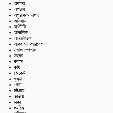
অন্যান্য
অপরাধ
বকশীগঞ্জে অসহায় ও দুস্থ মানুষের মাঝে
অপরাধ-আদালত
সহায়তা সামগ্রী বিতরণ
অভিযান
অর্থনীতি
আঞ্চলিক
আন্তর্জাতিক
আবহাওয়া-পরিবেশ
উত্তাল স্পেশাল
উন্নয়ন
কলাম
কৃষি
ক্রিকেট
খুলনা
খেলা
চট্টগ্রাম
জাতীয়
ঢাকা
ধর্মচিন্তা