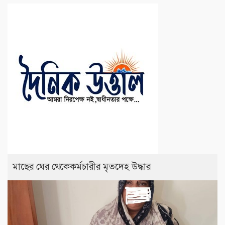
মাছের ঘের থেকেকর্মচারীর মৃতদেহ উদ্ধার