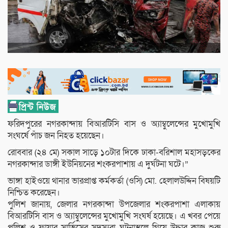
ফরিদপুরের নগরকান্দায় বিআরটিসি বাস ও অ্যাম্বুলেন্সের মুখোমুখি
সংঘর্ষে পাঁচ জন নিহত হয়েছেন।
রোববার (২৪ মে) সকাল সাড়ে ১০টার দিকে ঢাকা-বরিশাল মহাসড়কের
নগরকান্দার ডাঙ্গী ইউনিয়নের শংকরপাশায় এ দুর্ঘটনা ঘটে।”
ভাঙ্গা হাইওয়ে থানার ভারপ্রাপ্ত কর্মকর্তা (ওসি) মো. হেলালউদ্দিন বিষয়টি
নিশ্চিত করেছেন।
পুলিশ জানায়, জেলার নগরকান্দা উপজেলার শংকরপাশা এলাকায়
বিআরটিসি বাস ও অ্যাম্বুলেন্সের মুখোমুখি সংঘর্ষ হয়েছে। এ খবর পেয়ে
পুলিশ ও ফায়ার সার্ভিসের সদস্যরা ঘটনাস্থলে গিয়ে উদ্ধার কাজ শুরু