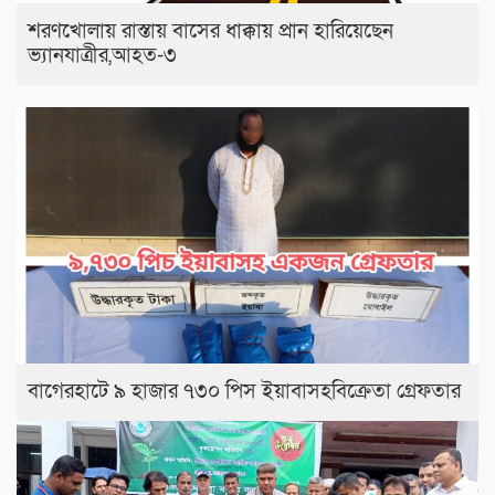
শরণখোলায় রাস্তায় বাসের ধাক্কায় প্রান হারিয়েছেন
ভ্যানযাত্রীর,আহত-৩
বাগেরহাটে ৯ হাজার ৭৩০ পিস ইয়াবাসহবিক্রেতা গ্রেফতার