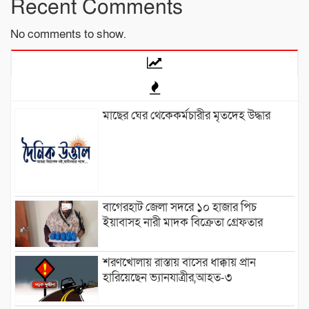
Recent Comments
No comments to show.
মাছের ঘের থেকেকর্মচারীর মৃতদেহ উদ্ধার
বাগেরহাট জেলা সদরে ১০ হাজার পিচ
ইয়াবাসহ নারী মাদক বিক্রেতা গ্রেফতার
শরণখোলায় রাস্তায় বাসের ধাক্কায় প্রান
হারিয়েছেন ভ্যানযাত্রীর,আহত-৩