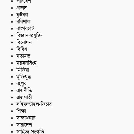
পরিবেশ
প্রচ্ছদ
ফুটবল
বরিশাল
বাগেরহাট
বিজ্ঞান-প্রযুক্তি
বিনোদন
বিবিধ
মতামত
ময়মনসিংহ
মিডিয়া
মুক্তিযুদ্ধ
রংপুর
রাজনীতি
রাজশাহী
লাইফস্টাইল-ফিচার
শিক্ষা
সাক্ষাৎকার
সারাদেশ
সাহিত্য-সংস্কৃতি