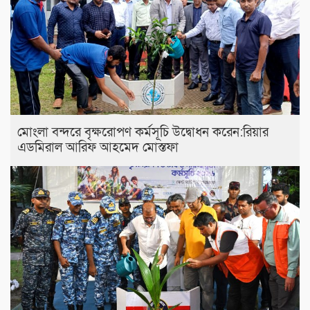
মোংলা বন্দরে বৃক্ষরোপণ কর্মসূচি উদ্বোধন করেন:রিয়ার
এডমিরাল আরিফ আহমেদ মোস্তফা