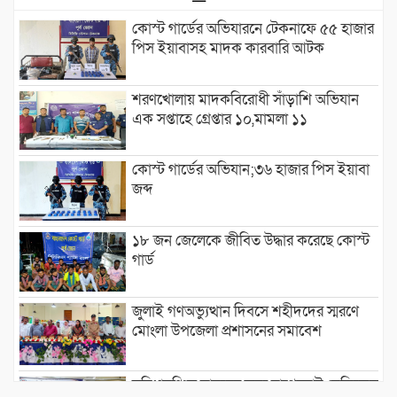
কোস্ট গার্ডের অভিযারনে টেকনাফে ৫৫ হাজার
পিস ইয়াবাসহ মাদক কারবারি আটক
শরণখোলায় মাদকবিরোধী সাঁড়াশি অভিযান
এক সপ্তাহে গ্রেপ্তার ১০,মামলা ১১
কোস্ট গার্ডের অভিযান;৩৬ হাজার পিস ইয়াবা
জব্দ
১৮ জন জেলেকে জীবিত উদ্ধার করেছে কোস্ট
গার্ড
জুলাই গণঅভ্যুত্থান দিবসে শহীদদের স্মরণে
মোংলা উপজেলা প্রশাসনের সমাবেশ
সুবিধাবঞ্চিত মানুষের জন্য বাগেরহাট মেডিকেল