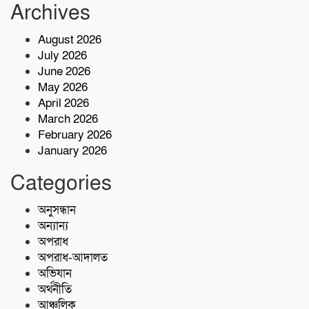
ফাউন্ডেশন এর যাত্রা শুরু
Archives
August 2026
টেকনাফে মাদকমুক্ত সমাজ গঠনে জন
July 2026
সচেতনতামূলক প্রশিক্ষণ
June 2026
May 2026
নিরাপদ সুপেয় পানি নিশ্চিতকরণে RO প্ল্যান্ট
April 2026
স্থাপন করেছে কোস্ট গার্ড
March 2026
February 2026
January 2026
৫ কোটি টাকা মূল্যের ১ কেজি ক্রিস্টাল মেথ
(আইস) জব্দ
Categories
অনুসন্ধান
শরণখোলায় কোস্ট গার্ডের বিনামূল্যে চিকিৎসা
সেবা,২৫৫ জন পেলেন চিকিৎসা ও ওষুধ
অন্যান্য
অপরাধ
অপরাধ-আদালত
অভিযান
অর্থনীতি
আঞ্চলিক