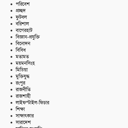
পরিবেশ
প্রচ্ছদ
ফুটবল
বরিশাল
বাগেরহাট
বিজ্ঞান-প্রযুক্তি
বিনোদন
বিবিধ
মতামত
ময়মনসিংহ
মিডিয়া
মুক্তিযুদ্ধ
রংপুর
রাজনীতি
রাজশাহী
লাইফস্টাইল-ফিচার
শিক্ষা
সাক্ষাৎকার
সারাদেশ