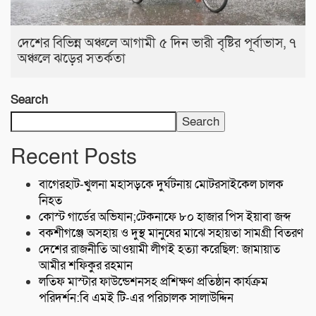
দেশের বিভিন্ন অঞ্চলে আগামী ৫ দিন ভারী বৃষ্টির পূর্বাভাস, ৭
অঞ্চলে ঝড়ের সতর্কতা
Search
Search
Recent Posts
বাগেরহাট-খুলনা মহাসড়কে ‌দুর্ঘটনায় মোটরসাইকেল চালক
নিহত
কোস্ট গার্ডের অভিযান;টেকনাফে ৮০ হাজার পিস ইয়াবা জব্দ
বকশীগঞ্জে অসহায় ও দুস্থ মানুষের মাঝে সহায়তা সামগ্রী বিতরণ
দেশের রাজনীতি আওয়ামী লীগই হত্যা করেছিল: জামায়াত
আমীর শফিকুর রহমান
লতিফ মাস্টার ফাউন্ডেশনসহ প্রশিক্ষণ প্রতিষ্ঠান কার্যক্রম
পরিদর্শন:বি এমই টি-এর পরিচালক সালাউদ্দিন