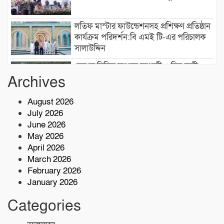
লতিফ মাস্টার ফাউন্ডেশনসহ প্রশিক্ষণ প্রতিষ্ঠান
কার্যক্রম পরিদর্শন:বি এমই টি-এর পরিচালক
সালাউদ্দিন
দেশের বিভিন্ন অঞ্চলে আগামী ৫ দিন ভারী
বৃষ্টির পূর্বাভাস, ৭ অঞ্চলে ঝড়ের সতর্কতা
Archives
August 2026
বাসচাপায় ৭ শ্রমিক নিহত,আহত অন্তত ১৪ জন
July 2026
June 2026
May 2026
কোস্ট গার্ডের অভিযারনে টেকনাফে ৫৫ হাজার
April 2026
পিস ইয়াবাসহ মাদক কারবারি আটক
March 2026
February 2026
January 2026
শরণখোলায় মাদকবিরোধী সাঁড়াশি অভিযান
এক সপ্তাহে গ্রেপ্তার ১০,মামলা ১১
Categories