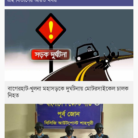
এই বিভাগের আরও খবর
বাগেরহাট-খুলনা মহাসড়কে ‌দুর্ঘটনায় মোটরসাইকেল চালক
নিহত