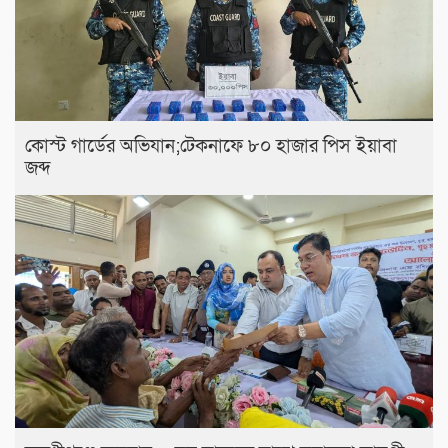
কোস্ট গার্ডের অভিযান;টেকনাফে ৮০ হাজার পিস ইয়াবা
জব্দ