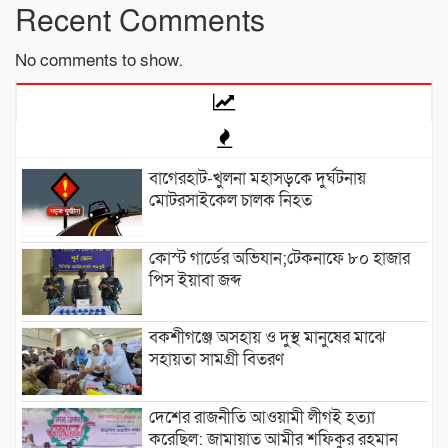
Recent Comments
No comments to show.
বাগেরহাট-খুলনা মহাসড়কে ‌দুর্ঘটনায়
মোটরসাইকেল চালক নিহত
কোস্ট গার্ডের অভিযান;টেকনাফে ৮০ হাজার
পিস ইয়াবা জব্দ
বকশীগঞ্জে অসহায় ও দুস্থ মানুষের মাঝে
সহায়তা সামগ্রী বিতরণ
দেশের রাজনীতি আওয়ামী লীগই হত্যা
করেছিল: জামায়াত আমীর শফিকুর রহমান