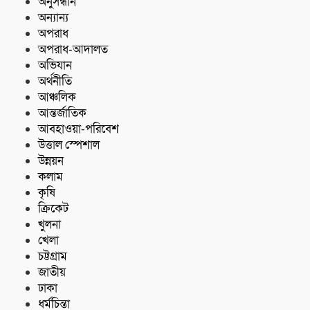
কোস্ট গার্ডের অভিযান;৩৬ হাজার পিস ইয়াবা
অনুসন্ধান
জব্দ
অন্যান্য
অপরাধ
অপরাধ-আদালত
অভিযান
অর্থনীতি
আঞ্চলিক
আন্তর্জাতিক
আবহাওয়া-পরিবেশ
উত্তাল স্পেশাল
উন্নয়ন
কলাম
কৃষি
ক্রিকেট
খুলনা
খেলা
চট্টগ্রাম
জাতীয়
ঢাকা
ধর্মচিন্তা