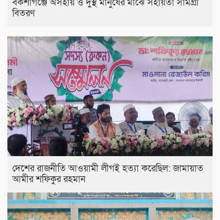
বকশীগঞ্জে অসহায় ও দুস্থ মানুষের মাঝে সহায়তা সামগ্রী
বিতরণ
দেশের রাজনীতি আওয়ামী লীগই হত্যা করেছিল: জামায়াত
আমীর শফিকুর রহমান