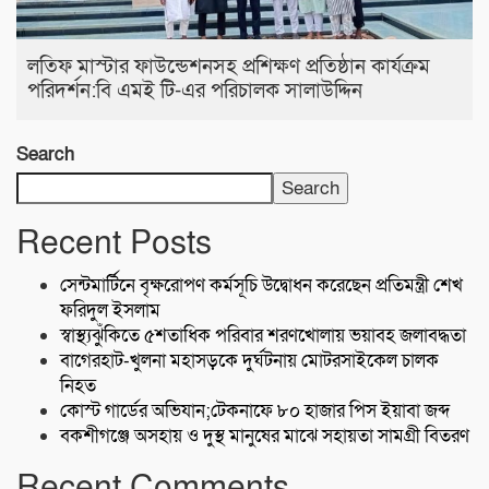
লতিফ মাস্টার ফাউন্ডেশনসহ প্রশিক্ষণ প্রতিষ্ঠান কার্যক্রম
পরিদর্শন:বি এমই টি-এর পরিচালক সালাউদ্দিন
Search
Search
Recent Posts
সেন্টমার্টিনে বৃক্ষরোপণ কর্মসূচি উদ্বোধন করেছেন প্রতিমন্ত্রী শেখ
ফরিদুল ইসলাম
স্বাস্থ্যঝুঁকিতে ৫শতাধিক পরিবার শরণখোলায় ভয়াবহ জলাবদ্ধতা
বাগেরহাট-খুলনা মহাসড়কে ‌দুর্ঘটনায় মোটরসাইকেল চালক
নিহত
কোস্ট গার্ডের অভিযান;টেকনাফে ৮০ হাজার পিস ইয়াবা জব্দ
বকশীগঞ্জে অসহায় ও দুস্থ মানুষের মাঝে সহায়তা সামগ্রী বিতরণ
Recent Comments