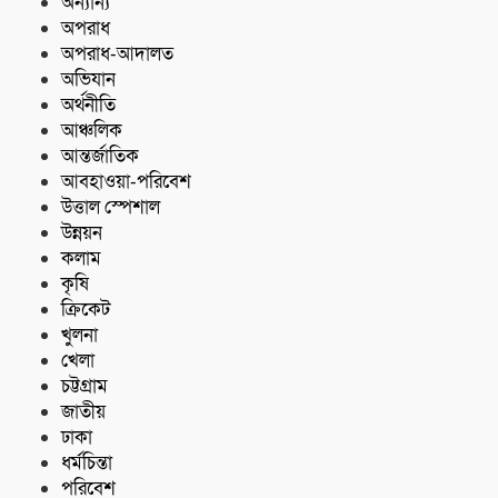
পিস ইয়াবাসহ মাদক কারবারি আটক
অন্যান্য
অপরাধ
অপরাধ-আদালত
অভিযান
অর্থনীতি
আঞ্চলিক
আন্তর্জাতিক
আবহাওয়া-পরিবেশ
উত্তাল স্পেশাল
উন্নয়ন
কলাম
কৃষি
ক্রিকেট
খুলনা
খেলা
চট্টগ্রাম
জাতীয়
ঢাকা
ধর্মচিন্তা
পরিবেশ