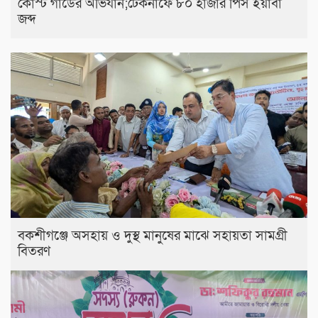
কোস্ট গার্ডের অভিযান;টেকনাফে ৮০ হাজার পিস ইয়াবা
জব্দ
বকশীগঞ্জে অসহায় ও দুস্থ মানুষের মাঝে সহায়তা সামগ্রী
বিতরণ