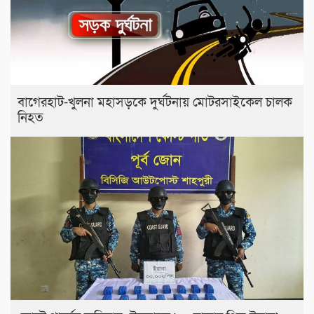
বাগেরহাট-খুলনা মহাসড়কে ‌দুর্ঘটনায় মোটরসাইকেল চালক
নিহত