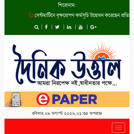
শিরোনাম:
সেন্টমার্টিনে বৃক্ষরোপণ কর্মসূচি উদ্বোধন করেছেন প্রতিমন্ত্রী 
রবিবার, ০৯ অগাস্ট ২০২৬, ০১:৩৪ অপরাহ্ন
Toggle