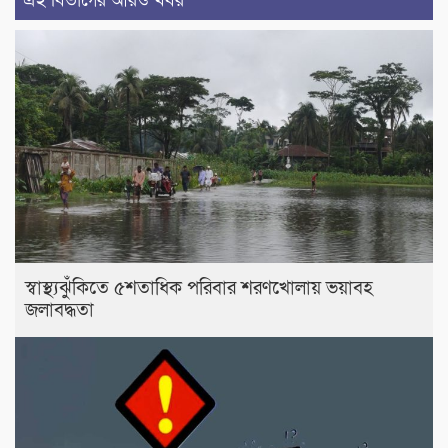
এই বিভাগের আরও খবর
স্বাস্থ্যঝুঁকিতে ৫শতাধিক পরিবার শরণখোলায় ভয়াবহ
জলাবদ্ধতা