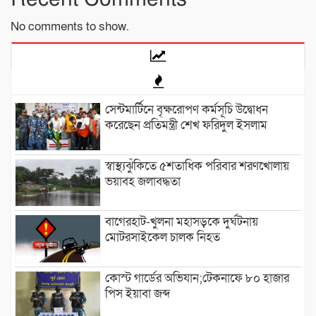
No comments to show.
সেন্টমার্টিনে বৃক্ষরোপণ কর্মসূচি উদ্বোধন
করেছেন প্রতিমন্ত্রী শেখ ফরিদুল ইসলাম
স্বাস্থ্যঝুঁকিতে ৫শতাধিক পরিবার শরণখোলায়
ভয়াবহ জলাবদ্ধতা
বাগেরহাট-খুলনা মহাসড়কে ‌দুর্ঘটনায়
মোটরসাইকেল চালক নিহত
কোস্ট গার্ডের অভিযান;টেকনাফে ৮০ হাজার
পিস ইয়াবা জব্দ