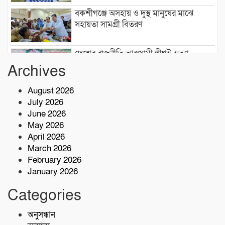
বকশীগঞ্জে অসহায় ও দুস্থ মানুষের মাঝে
সহায়তা সামগ্রী বিতরণ
দেশের রাজনীতি আওয়ামী লীগই হত্যা
করেছিল: জামায়াত আমীর শফিকুর রহমান
Archives
August 2026
লতিফ মাস্টার ফাউন্ডেশনসহ প্রশিক্ষণ প্রতিষ্ঠান
July 2026
কার্যক্রম পরিদর্শন:বি এমই টি-এর পরিচালক
June 2026
সালাউদ্দিন
May 2026
দেশের বিভিন্ন অঞ্চলে আগামী ৫ দিন ভারী
April 2026
বৃষ্টির পূর্বাভাস, ৭ অঞ্চলে ঝড়ের সতর্কতা
March 2026
February 2026
January 2026
বাসচাপায় ৭ শ্রমিক নিহত,আহত অন্তত ১৪ জন
Categories
কোস্ট গার্ডের অভিযারনে টেকনাফে ৫৫ হাজার
অনুসন্ধান