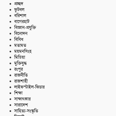
প্রচ্ছদ
ফুটবল
বরিশাল
বাগেরহাট
বিজ্ঞান-প্রযুক্তি
বিনোদন
বিবিধ
মতামত
ময়মনসিংহ
মিডিয়া
মুক্তিযুদ্ধ
রংপুর
রাজনীতি
রাজশাহী
লাইফস্টাইল-ফিচার
শিক্ষা
সাক্ষাৎকার
সারাদেশ
সাহিত্য-সংস্কৃতি