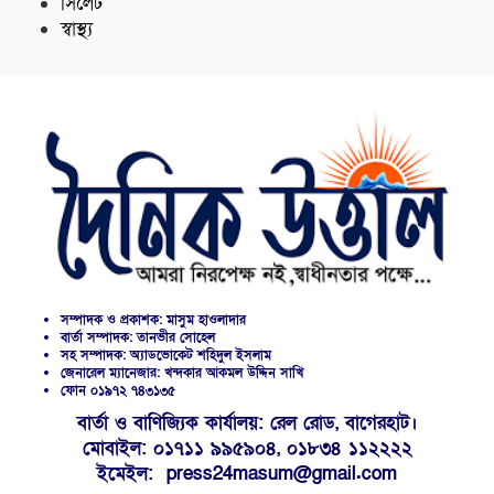
সিলেট
স্বাস্থ্য
সম্পাদক ও প্রকাশক: মাসুম হাওলাদার
বার্তা সম্পাদক: তানভীর সোহেল
সহ সম্পাদক: অ্যাডভোকেট শহিদুল ইসলাম
জেনারেল ম্যানেজার: খন্দকার আকমল উদ্দিন সাখি
ফোন ০১৯৭২ ৭৪৩১৩৫
বার্তা ও বাণিজ্যিক কার্যালয়: রেল রোড, বাগেরহাট।
মোবাইল: ০১৭১১ ৯৯৫৯০৪, ০১৮৩৪ ১১২২২২
ইমেইল: press24masum@gmail.com