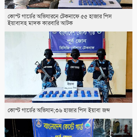
কোস্ট গার্ডের অভিযারনে টেকনাফে ৫৫ হাজার পিস
ইয়াবাসহ মাদক কারবারি আটক
কোস্ট গার্ডের অভিযান;৩৬ হাজার পিস ইয়াবা জব্দ