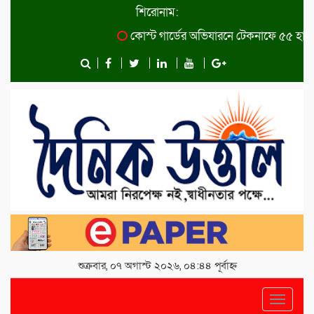
শিরোনাম:
কোস্ট গার্ডের অভিযারনে টেকনাফে ৫৫ হাজার 
শুক্রবার, ০৭ অগাস্ট ২০২৬, ০৪:৪৪ পূর্বাহ্ন
Toggle