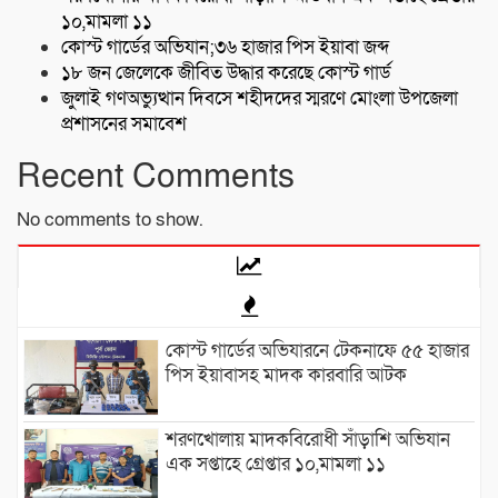
১০,মামলা ১১
কোস্ট গার্ডের অভিযান;৩৬ হাজার পিস ইয়াবা জব্দ
১৮ জন জেলেকে জীবিত উদ্ধার করেছে কোস্ট গার্ড
জুলাই গণঅভ্যুত্থান দিবসে শহীদদের স্মরণে মোংলা উপজেলা
প্রশাসনের সমাবেশ
Recent Comments
No comments to show.
কোস্ট গার্ডের অভিযারনে টেকনাফে ৫৫ হাজার
পিস ইয়াবাসহ মাদক কারবারি আটক
শরণখোলায় মাদকবিরোধী সাঁড়াশি অভিযান
এক সপ্তাহে গ্রেপ্তার ১০,মামলা ১১