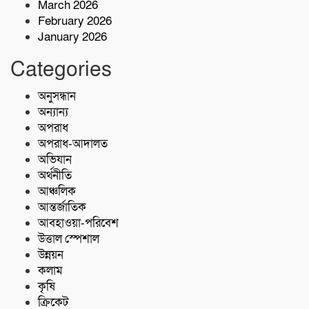
স্থাপন করেছে কোস্ট গার্ড
March 2026
February 2026
January 2026
৫ কোটি টাকা মূল্যের ১ কেজি ক্রিস্টাল মেথ
(আইস) জব্দ
Categories
অনুসন্ধান
শরণখোলায় কোস্ট গার্ডের বিনামূল্যে চিকিৎসা
সেবা,২৫৫ জন পেলেন চিকিৎসা ও ওষুধ
অন্যান্য
অপরাধ
অপরাধ-আদালত
অভিযান
অর্থনীতি
আঞ্চলিক
আন্তর্জাতিক
আবহাওয়া-পরিবেশ
উত্তাল স্পেশাল
উন্নয়ন
কলাম
কৃষি
ক্রিকেট