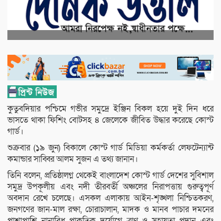
কুতুবদিয়ার পশ্চিমে গভীর সমুদ্রে ইঞ্জিন বিকল হয়ে দুই দিন ধরে
ভাসতে থাকা ফিশিং বোটসহ ৪ জেলেকে জীবিত উদ্ধার করেছে কোস্ট
গার্ড।
শুক্রবার (১৯ জুন) বিকালে কোস্ট গার্ড মিডিয়া কর্মকর্তা লেফটেন্যান্ট
কমান্ডার সাব্বির আলম সুজন এ তথ্য জানান।
তিনি বলেন, প্রতিষ্ঠালগ্ন থেকেই বাংলাদেশ কোস্ট গার্ড দেশের সুবিশাল
সমুদ্র উপকূলীয় এবং নদী তীরবর্তী অঞ্চলের নিরাপত্তায় গুরুত্বপূর্ণ
অবদান রেখে চলেছে। এসকল এলাকায় আইন-শৃঙ্খলা নিশ্চিতকরণ,
জনগণের জান-মাল রক্ষা, চোরাচালান, মাদক ও মানব পাচার দমনের
পাশাপাশি নানাবিধ প্রাকৃতিক দুর্যোগে ত্রাণ ও সহায়তা প্রদান এবং