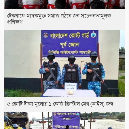
টেকনাফে মাদকমুক্ত সমাজ গঠনে জন সচেতনতামূলক
প্রশিক্ষণ
৫ কোটি টাকা মূল্যের ১ কেজি ক্রিস্টাল মেথ (আইস) জব্দ