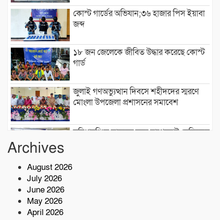
কোস্ট গার্ডের অভিযান;৩৬ হাজার পিস ইয়াবা
জব্দ
১৮ জন জেলেকে জীবিত উদ্ধার করেছে কোস্ট
গার্ড
জুলাই গণঅভ্যুত্থান দিবসে শহীদদের স্মরণে
মোংলা উপজেলা প্রশাসনের সমাবেশ
সুবিধাবঞ্চিত মানুষের জন্য বাগেরহাট মেডিকেল
ফাউন্ডেশন এর যাত্রা শুরু
Archives
August 2026
টেকনাফে মাদকমুক্ত সমাজ গঠনে জন
July 2026
সচেতনতামূলক প্রশিক্ষণ
June 2026
May 2026
নিরাপদ সুপেয় পানি নিশ্চিতকরণে RO প্ল্যান্ট
April 2026