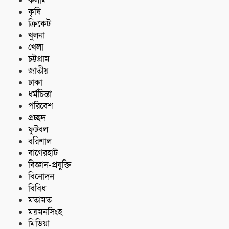
কলাম
কৃষি
ক্রিকেট
খুলনা
খেলা
চট্টগ্রাম
জাতীয়
ঢাকা
ধর্মচিন্তা
পরিবেশ
প্রচ্ছদ
ফুটবল
বরিশাল
বাগেরহাট
বিজ্ঞান-প্রযুক্তি
বিনোদন
বিবিধ
মতামত
ময়মনসিংহ
মিডিয়া