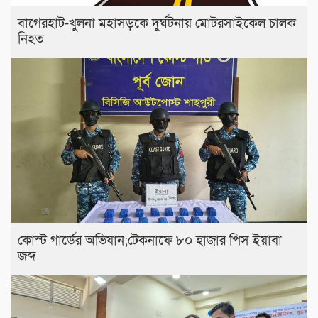
বাগেরহাট-খুলনা মহাসড়কে ‌দুর্ঘটনায় মোটরসাইকেল চালক
নিহত
কোস্ট গার্ডের অভিযান;টেকনাফে ৮০ হাজার পিস ইয়াবা
জব্দ