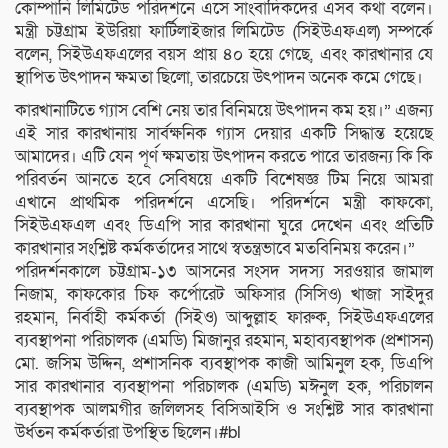
কোম্পানি লিমিটেড পরিদর্শনে এসে সাংবাদিকদের এসব কথা বলেন।
মন্ত্রী চট্টগ্রাম ইউরিয়া ফার্টিলাইজার লিমিটেড (সিইউএফএল) সম্পর্কে
বলেন, সিইউএফএলের বয়স প্রায় ৪০ হয়ে গেছে, এবং কারখানার যে
স্থাপিত উৎপাদন ক্ষমতা ছিলো, তারচেয়ে উৎপাদন অনেক কমে গেছে।
কারখানাটিতে গ্যাস বেশি নেয় তার বিনিময়ে উৎপাদন কম হয়।” এজন্য
এই সার কারখানায় সার্বক্ষনিক গ্যাস দেয়ার একটি সিদ্ধান্ত হয়েছে
আমাদের। এটি যেন পূর্ণ ক্ষমতায় উৎপাদন করতে পারে তারজন্য কি কি
পরিবর্তন আনতে হবে সেবিষয়ে একটি বিশেষজ্ঞ টিম নিয়ে আমরা
এখানে প্রাথমিক পরিদর্শনে এসেছি। পরিদর্শনে মন্ত্রী কাফকো,
সিইউএফএল এবং ডিএপি সার কারখানা ঘুরে দেখেন এবং প্রতিটি
কারখানার সংশ্লিষ্ট কর্মকর্তাদের সাথে স্বতন্ত্রভাবে মতবিনিময় করেন।”
পরিদর্শনকালে চট্টগ্রাম-১৩ আসনের সংসদ সদস্য সরওয়ার জামাল
নিজাম, কাফকোর চিফ কর্পোরেট অফিসার (সিসিও) খাজা সাইদুর
রহমান, নির্বাহী কর্মকর্তা (সিইও) আব্দুল্লাহ ফারুক, সিইউএফএলের
ব্যবস্থাপনা পরিচালক (এমডি) মিজানুর রহমান, মহাব্যবস্থাপক (প্রশাসন)
মো. জসিম উদ্দিন, প্রশাসনিক ব্যবস্থাপক কাজী আমিনুল হক, ডিএপি
সার কারখানার ব্যবস্থাপনা পরিচালক (এমডি) মঈনুল হক, পরিচালন
ব্যবস্থাপক আলমগীর জলিলসহ বিসিআইসি ও সংশ্লিষ্ট সার কারখানা
উর্ধতন কর্মকর্তারা উপস্থিত ছিলেন।#bl