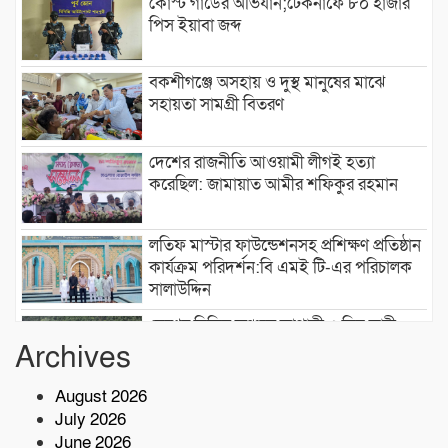
কোস্ট গার্ডের অভিযান;টেকনাফে ৮০ হাজার
পিস ইয়াবা জব্দ
বকশীগঞ্জে অসহায় ও দুস্থ মানুষের মাঝে
সহায়তা সামগ্রী বিতরণ
দেশের রাজনীতি আওয়ামী লীগই হত্যা
করেছিল: জামায়াত আমীর শফিকুর রহমান
লতিফ মাস্টার ফাউন্ডেশনসহ প্রশিক্ষণ প্রতিষ্ঠান
কার্যক্রম পরিদর্শন:বি এমই টি-এর পরিচালক
সালাউদ্দিন
দেশের বিভিন্ন অঞ্চলে আগামী ৫ দিন ভারী
বৃষ্টির পূর্বাভাস, ৭ অঞ্চলে ঝড়ের সতর্কতা
Archives
August 2026
বাসচাপায় ৭ শ্রমিক নিহত,আহত অন্তত ১৪ জন
July 2026
June 2026