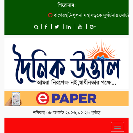
শিরোনাম:
বাগেরহাট-খুলনা মহাসড়কে ‌দুর্ঘটনায় মোটরসাইক
শনিবার, ০৮ অগাস্ট ২০২৬, ০২:২৬ পূর্বাহ্ন
Toggle