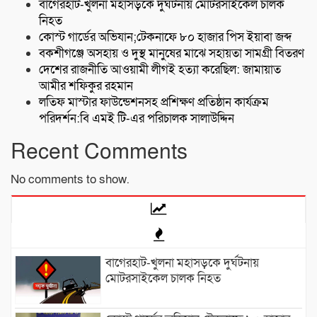
বাগেরহাট-খুলনা মহাসড়কে ‌দুর্ঘটনায় মোটরসাইকেল চালক
নিহত
কোস্ট গার্ডের অভিযান;টেকনাফে ৮০ হাজার পিস ইয়াবা জব্দ
বকশীগঞ্জে অসহায় ও দুস্থ মানুষের মাঝে সহায়তা সামগ্রী বিতরণ
দেশের রাজনীতি আওয়ামী লীগই হত্যা করেছিল: জামায়াত
আমীর শফিকুর রহমান
লতিফ মাস্টার ফাউন্ডেশনসহ প্রশিক্ষণ প্রতিষ্ঠান কার্যক্রম
পরিদর্শন:বি এমই টি-এর পরিচালক সালাউদ্দিন
Recent Comments
No comments to show.
বাগেরহাট-খুলনা মহাসড়কে ‌দুর্ঘটনায়
মোটরসাইকেল চালক নিহত