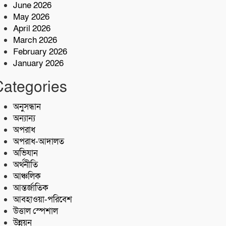
কোস্ট গার্ডের অভিযারনে টেকনাফে ৫৫
June 2026
হাজার পিস ইয়াবাসহ মাদক কারবারি
May 2026
আটক
April 2026
শরণখোলায় মাদকবিরোধী সাঁড়াশি
March 2026
অভিযান এক সপ্তাহে গ্রেপ্তার ১০,মামলা
February 2026
১১
January 2026
কোস্ট গার্ডের অভিযান;৩৬ হাজার পিস
Categories
ইয়াবা জব্দ
অনুসন্ধান
অন্যান্য
অপরাধ
অপরাধ-আদালত
অভিযান
অর্থনীতি
আঞ্চলিক
আন্তর্জাতিক
আবহাওয়া-পরিবেশ
উত্তাল স্পেশাল
উন্নয়ন