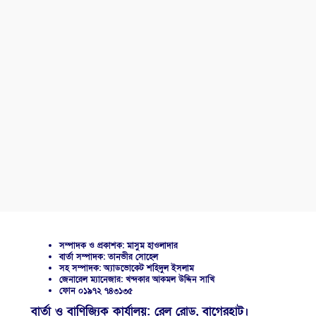
সম্পাদক ও প্রকাশক: মাসুম হাওলাদার
বার্তা সম্পাদক: তানভীর সোহেল
সহ সম্পাদক: অ্যাডভোকেট শহিদুল ইসলাম
জেনারেল ম্যানেজার: খন্দকার আকমল উদ্দিন সাখি
ফোন ০১৯৭২ ৭৪৩১৩৫
বার্তা ও বাণিজ্যিক কার্যালয়: রেল রোড, বাগেরহাট।