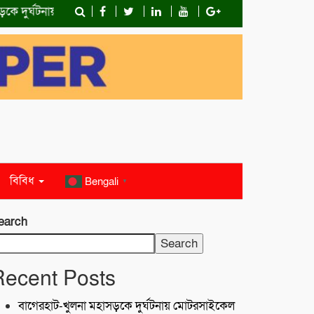
‌দুর্ঘটনায় মোটরসাইকেল চালক নিহত
কোস্ট গার্ডের অভিযান;টেকনাফে ৮
বিবিধ
Bengali
▼
earch
Search
Recent Posts
বাগেরহাট-খুলনা মহাসড়কে ‌দুর্ঘটনায় মোটরসাইকেল