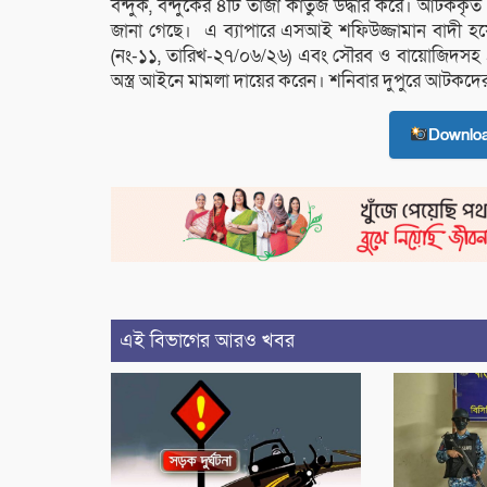
বন্দুক, বন্দুকের ৪টি তাজা কার্তুজ উদ্ধার করে। আটক
জানা গেছে। এ ব্যাপারে এসআই শফিউজ্জামান বাদী হ
(নং-১১, তারিখ-২৭/০৬/২৬) এবং সৌরব ও বায়োজিদসহ 
অস্ত্র আইনে মামলা দায়ের করেন। শনিবার দুপুরে আটকদ
Downlo
এই বিভাগের আরও খবর