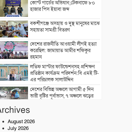
কোস্ট গার্ডের অভিযান;টেকনাফে ৮০
হাজার পিস ইয়াবা জব্দ
বকশীগঞ্জে অসহায় ও দুস্থ মানুষের মাঝে
সহায়তা সামগ্রী বিতরণ
দেশের রাজনীতি আওয়ামী লীগই হত্যা
করেছিল: জামায়াত আমীর শফিকুর
রহমান
লতিফ মাস্টার ফাউন্ডেশনসহ প্রশিক্ষণ
প্রতিষ্ঠান কার্যক্রম পরিদর্শন:বি এমই টি-
এর পরিচালক সালাউদ্দিন
দেশের বিভিন্ন অঞ্চলে আগামী ৫ দিন
ভারী বৃষ্টির পূর্বাভাস, ৭ অঞ্চলে ঝড়ের
সতর্কতা
Archives
বাসচাপায় ৭ শ্রমিক নিহত,আহত অন্তত
১৪ জন
August 2026
July 2026