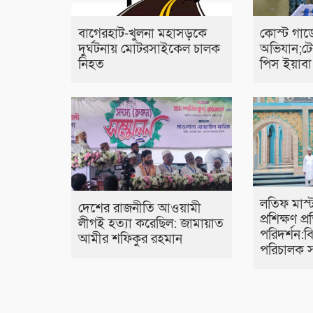
বাগেরহাট-খুলনা মহাসড়কে
কোস্ট গার্
‌দুর্ঘটনায় মোটরসাইকেল চালক
অভিযান;ট
নিহত
পিস ইয়াবা 
লতিফ মাস্
দেশের রাজনীতি আওয়ামী
প্রশিক্ষণ প্র
লীগই হত্যা করেছিল: জামায়াত
পরিদর্শন:
আমীর শফিকুর রহমান
পরিচালক স