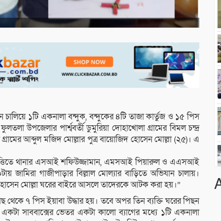
চালিয়ে ১টি একনালা বন্দুক, বন্দুকের ৪টি তাজা কার্তুজ ও ১৫ পিস
া উপজেলার পার্শ্ববর্তী ডুমুরিয়া দোহাখোলা গ্রামের বিমল চন্দ্র
্রামের আব্দুল মজিদ মোল্লার পুত্র বায়োজিদ হোসেন মোল্লা (২৫)। এ
ের ভিত্তিতে থানার এসআই শফিউজ্জামান, এমসআই পিয়ারুল ও এএসআই
টায় জামিরা গাজীপাড়ার বিল্লাল মোল্যার বাড়িতে অভিযান চালায়।
 হোসেন মোল্লা ঘরের বাইরে আসলে তাদেরকে আটক করা হয়।”
েকে ৭ পিস ইয়াবা উদ্ধার হয়। তবে অপর তিন ব্যক্তি ঘরের পিছন
লিশ একটা সাববাক্সের ভেতর একটা কালো ব্যাগের মধ্যে ১টি একনালা