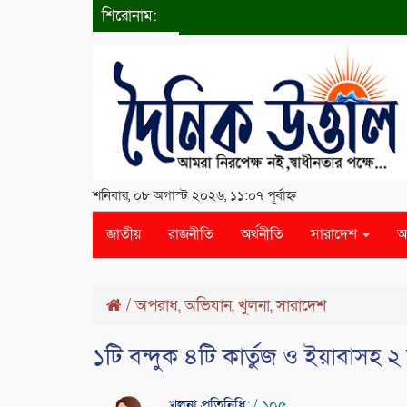
শিরোনাম:
শনিবার, ০৮ অগাস্ট ২০২৬, ১১:০৭ পূর্বাহ্ন
জাতীয়
রাজনীতি
অর্থনীতি
সারাদেশ
আ
/
অপরাধ
,
অভিযান
,
খুলনা
,
সারাদেশ
১টি বন্দুক ৪টি কার্তুজ ও ইয়াবাস
খুলনা প্রতিনিধি:
/ ১০৫