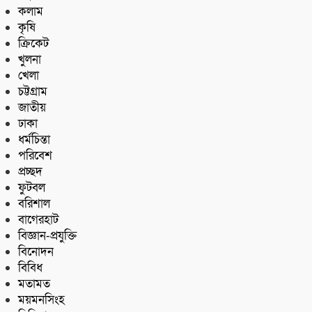
কলাম
কৃষি
ক্রিকেট
খুলনা
খেলা
চট্টগ্রাম
জাতীয়
ঢাকা
ধর্মচিন্তা
পরিবেশ
প্রচ্ছদ
ফুটবল
বরিশাল
বাগেরহাট
বিজ্ঞান-প্রযুক্তি
বিনোদন
বিবিধ
মতামত
ময়মনসিংহ