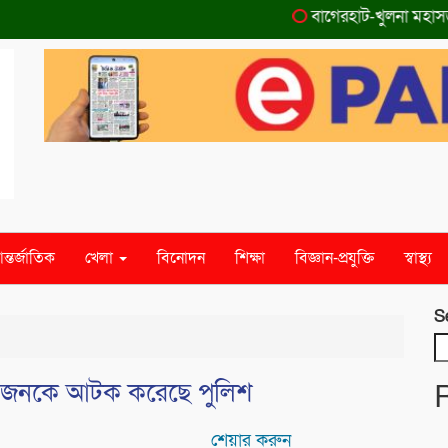
বাগেরহাট-খুলনা মহাসড়কে 
ন্তর্জাতিক
খেলা
বিনোদন
শিক্ষা
বিজ্ঞান-প্রযুক্তি
স্বাস্থ্য
S
হ ২ জনকে আটক করেছে পুলিশ
শেয়ার করুন