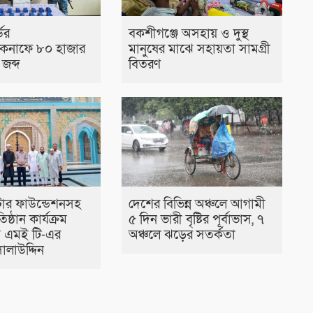
ডের
বকশীগঞ্জে অসহায় ও দুস্থ
েকনাফে ৮০ হাজার
মানুষের মাঝে সহায়তা সামগ্রী
জব্দ
বিতরণ
টার ফাউন্ডেশনসহ
দেশের বিভিন্ন অঞ্চলে আগামী
তিষ্ঠান কার্যক্রম
৫ দিন ভারী বৃষ্টির পূর্বাভাস, ৭
বি এমই টি-এর
অঞ্চলে ঝড়ের সতর্কতা
ালাউদ্দিন