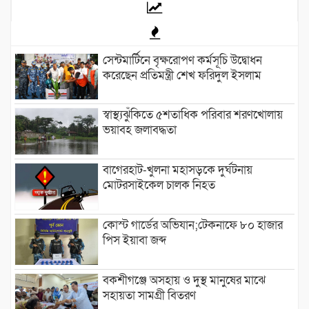
সেন্টমার্টিনে বৃক্ষরোপণ কর্মসূচি উদ্বোধন
করেছেন প্রতিমন্ত্রী শেখ ফরিদুল ইসলাম
স্বাস্থ্যঝুঁকিতে ৫শতাধিক পরিবার শরণখোলায়
ভয়াবহ জলাবদ্ধতা
বাগেরহাট-খুলনা মহাসড়কে ‌দুর্ঘটনায়
মোটরসাইকেল চালক নিহত
কোস্ট গার্ডের অভিযান;টেকনাফে ৮০ হাজার
পিস ইয়াবা জব্দ
বকশীগঞ্জে অসহায় ও দুস্থ মানুষের মাঝে
সহায়তা সামগ্রী বিতরণ