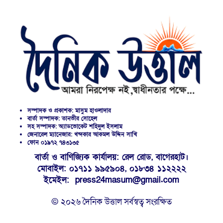
সম্পাদক ও প্রকাশক: মাসুম হাওলাদার
বার্তা সম্পাদক: তানভীর সোহেল
সহ সম্পাদক: অ্যাডভোকেট শহিদুল ইসলাম
জেনারেল ম্যানেজার: খন্দকার আকমল উদ্দিন সাখি
ফোন ০১৯৭২ ৭৪৩১৩৫
বার্তা ও বাণিজ্যিক কার্যালয়: রেল রোড, বাগেরহাট।
মোবাইল: ০১৭১১ ৯৯৫৯০৪, ০১৮৩৪ ১১২২২২
ইমেইল: press24masum@gmail.com
© ২০২৬ দৈনিক উত্তাল সর্বস্বত্ব সংরক্ষিত