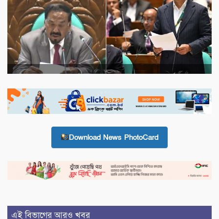
Download News PhotoCard
এই বিভাগের আরও খবর