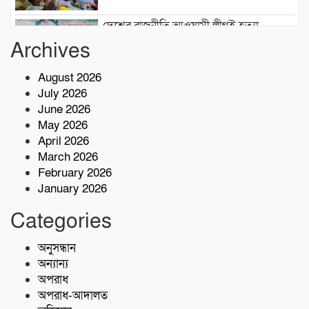
দেশের রাজনীতি আওয়ামী লীগই হত্যা
করেছিল: জামায়াত আমীর শফিকুর রহমান
Archives
August 2026
লতিফ মাস্টার ফাউন্ডেশনসহ প্রশিক্ষণ প্রতিষ্ঠান
July 2026
কার্যক্রম পরিদর্শন:বি এমই টি-এর পরিচালক
June 2026
সালাউদ্দিন
May 2026
দেশের বিভিন্ন অঞ্চলে আগামী ৫ দিন ভারী
April 2026
বৃষ্টির পূর্বাভাস, ৭ অঞ্চলে ঝড়ের সতর্কতা
March 2026
February 2026
January 2026
বাসচাপায় ৭ শ্রমিক নিহত,আহত অন্তত ১৪ জন
Categories
কোস্ট গার্ডের অভিযারনে টেকনাফে ৫৫ হাজার
অনুসন্ধান
পিস ইয়াবাসহ মাদক কারবারি আটক
অন্যান্য
অপরাধ
অপরাধ-আদালত