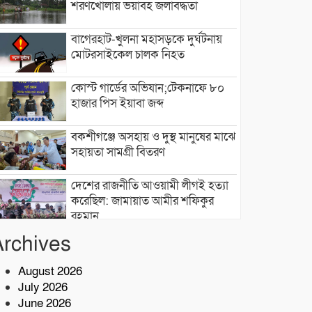
শরণখোলায় ভয়াবহ জলাবদ্ধতা
বাগেরহাট-খুলনা মহাসড়কে ‌দুর্ঘটনায়
মোটরসাইকেল চালক নিহত
কোস্ট গার্ডের অভিযান;টেকনাফে ৮০
হাজার পিস ইয়াবা জব্দ
বকশীগঞ্জে অসহায় ও দুস্থ মানুষের মাঝে
সহায়তা সামগ্রী বিতরণ
দেশের রাজনীতি আওয়ামী লীগই হত্যা
করেছিল: জামায়াত আমীর শফিকুর
রহমান
Archives
লতিফ মাস্টার ফাউন্ডেশনসহ প্রশিক্ষণ
প্রতিষ্ঠান কার্যক্রম পরিদর্শন:বি এমই টি-
এর পরিচালক সালাউদ্দিন
August 2026
July 2026
দেশের বিভিন্ন অঞ্চলে আগামী ৫ দিন
June 2026
ভারী বৃষ্টির পূর্বাভাস, ৭ অঞ্চলে ঝড়ের