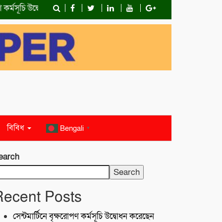
্মসূচি উদ্বোধন করেছেন প্রতিমন্ত্রী শেখ ফরিদুল ইসলাম
স্বাস্থ্যঝুঁকিতে 
বিবিধ
Bengali
▼
earch
Search
Recent Posts
সেন্টমার্টিনে বৃক্ষরোপণ কর্মসূচি উদ্বোধন করেছেন