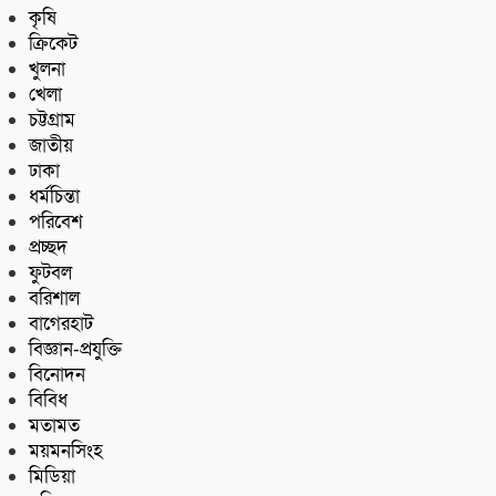
কৃষি
ক্রিকেট
খুলনা
খেলা
চট্টগ্রাম
জাতীয়
ঢাকা
ধর্মচিন্তা
পরিবেশ
প্রচ্ছদ
ফুটবল
বরিশাল
বাগেরহাট
বিজ্ঞান-প্রযুক্তি
বিনোদন
বিবিধ
মতামত
ময়মনসিংহ
মিডিয়া