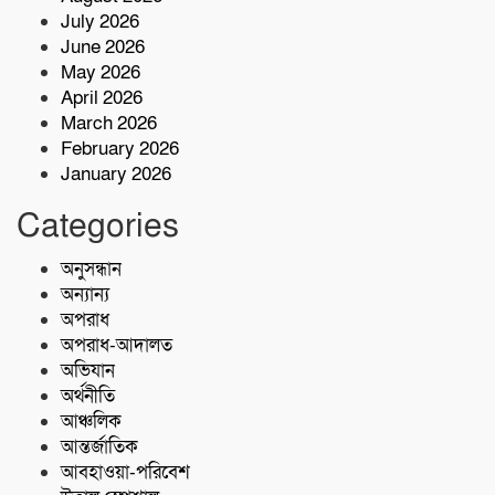
July 2026
মোস্তফা
June 2026
সেন্টমার্টিনে বৃক্ষরোপণ কর্মসূচি উদ্বোধন
May 2026
করেছেন প্রতিমন্ত্রী শেখ ফরিদুল ইসলাম
April 2026
March 2026
February 2026
স্বাস্থ্যঝুঁকিতে ৫শতাধিক পরিবার শরণখোলায়
January 2026
ভয়াবহ জলাবদ্ধতা
Categories
বাগেরহাট-খুলনা মহাসড়কে ‌দুর্ঘটনায়
মোটরসাইকেল চালক নিহত
অনুসন্ধান
অন্যান্য
অপরাধ
কোস্ট গার্ডের অভিযান;টেকনাফে ৮০ হাজার
অপরাধ-আদালত
পিস ইয়াবা জব্দ
অভিযান
অর্থনীতি
আঞ্চলিক
আন্তর্জাতিক
আবহাওয়া-পরিবেশ