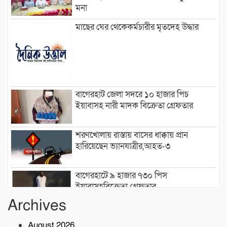
মনা
মাছের ঘের থেকেকর্মচারীর মৃতদেহ উদ্ধার
বাগেরহাট জেলা সদরে ১০ হাজার পিচ
ইয়াবাসহ নারী মাদক বিক্রেতা গ্রেফতার
শরণখোলায় রাস্তায় বাসের ধাক্কায় প্রান
হারিয়েছেন ভ্যানযাত্রীর,আহত-৩
বাগেরহাটে ৯ হাজার ৭৩০ পিস
ইয়াবাসহবিক্রেতা গ্রেফতার
Archives
মোংলা বন্দরে বৃক্ষরোপণ কর্মসূচি উদ্বোধন
August 2026
করেন:রিয়ার এডমিরাল আরিফ আহমেদ