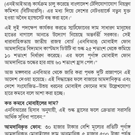
(এনইআইআর) কার্যক্রম চালু করেছে বাংলাদেশ টেলিযোগাযোগ নিয়ন্ত্রণ
কমিশন (বিটিআরসি)। এর মধ্য দিয়ে দেশের নেটওয়ার্কে নতুন যুক্ত
হওয়া অবৈধ হ্যান্ডসেট বন্ধ করা হবে।’
এই দুই পদক্ষেপ কার্যকর করতে স্মার্টফোনের দাম সাধারণ মানুষের
হাতের নাগালে আনতে উদ্যোগ নিয়েছে অন্তর্বর্তী সরকার। সেই
ধারাবাহিকতায় জাতীয় রাজস্ব বোর্ড (এনবিআর) মোবাইল ফোন
আমদানিতে বিদ্যমান কাস্টমস ডিউটি বা শুল্ক ২৫ শতাংশ থেকে কমিয়ে
১০ শতাংশ নির্ধারণ করেছে। এর ফলে পূর্ণাঙ্গ মোবাইল ফোন
আমদানিতে শুল্কের হার প্রায় ৬০ শতাংশ হ্রাস পেল।”
আজ মঙ্গলবার এনবিআর থেকে জারি করা পৃথক দুটি প্রজ্ঞাপনে এই
আদেশ দেওয়া হয়েছে। এই সিদ্ধান্তের ফলে বাজারে আমদানিকৃত এবং
দেশে সংযোজিত—উভয় ধরনের মোবাইল ফোনের দাম উল্লেখযোগ্য
হারে কমবে বলে আশা করা হচ্ছে।
কত কমবে মোবাইলের দাম?
এনবিআরের হিসাব অনুযায়ী, এই শুল্ক হ্রাসের ফলে ক্রেতারা সরাসরি
আর্থিক সুবিধা পাবেন:”
আমদানিকৃত ফোন:
৩০ হাজার টাকার বেশি মূল্যের প্রতিটি পূর্ণাঙ্গ
আমদানিকৃত মোবাইলের দাম আনুমানিক ৫ হাজার ৫০০ টাকা পর্যন্ত