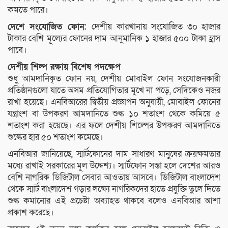
কমতে পারে।
দেশে সংযোজিত ফোন:
দেশীয় কারখানায় সংযোজিত ৩০ হাজার
টাকার বেশি মূল্যের ফোনের দাম আনুমানিক ১ হাজার ৫০০ টাকা হ্রাস
পাবে।
দেশীয় শিল্প রক্ষায় বিশেষ পদক্ষেপ
শুধু আমদানিকৃত ফোন নয়, দেশীয় মোবাইল ফোন সংযোজনকারী
প্রতিষ্ঠানগুলো যাতে অসম প্রতিযোগিতার মুখে না পড়ে, সেদিকেও নজর
রাখা হয়েছে। এনবিআরের দ্বিতীয় প্রজ্ঞাপন অনুযায়ী, মোবাইল ফোনের
যন্ত্রাংশ বা উপকরণ আমদানিতে শুল্ক ১০ শতাংশ থেকে কমিয়ে ৫
শতাংশ করা হয়েছে। এর ফলে দেশীয় শিল্পের উপকরণ আমদানিতে
শুল্কের হার ৫০ শতাংশ কমেছে।
এনবিআর জানিয়েছে, স্মার্টফোনের দাম সাধারণ মানুষের ক্রয়ক্ষমতার
মধ্যে রাখাই সরকারের মূল উদ্দেশ্য। স্মার্টফোন সস্তা হলে দেশের আরও
বেশি নাগরিক ডিজিটাল সেবার আওতায় আসবে। ডিজিটাল বাংলাদেশ
থেকে স্মার্ট বাংলাদেশ গড়ার লক্ষ্যে নাগরিকদের হাতে প্রযুক্তি তুলে দিতে
শুল্ক কমানোর এই প্রচেষ্টা অব্যাহত থাকবে বলেও এনবিআর আশা
প্রকাশ করেছে।