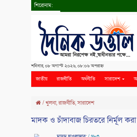
শিরোনাম:
শনিবার, ০৮ অগাস্ট ২০২৬, ০৮:০৬ অপরাহ্ন
জাতীয়
রাজনীতি
অর্থনীতি
সারাদেশ
আ
/
খুলনা
,
রাজনীতি
,
সারাদেশ
মাদক ও চাঁদাবাজ চিরতরে নির্মূল করা হ
মাসুম হাওলাদার:
/ ৭৮৩