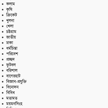
কলাম
কৃষি
ক্রিকেট
খুলনা
খেলা
চট্টগ্রাম
জাতীয়
ঢাকা
ধর্মচিন্তা
পরিবেশ
প্রচ্ছদ
ফুটবল
বরিশাল
বাগেরহাট
বিজ্ঞান-প্রযুক্তি
বিনোদন
বিবিধ
মতামত
ময়মনসিংহ