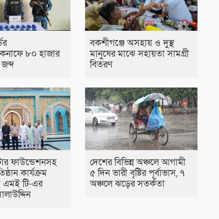
ডের
বকশীগঞ্জে অসহায় ও দুস্থ
েকনাফে ৮০ হাজার
মানুষের মাঝে সহায়তা সামগ্রী
জব্দ
বিতরণ
টার ফাউন্ডেশনসহ
দেশের বিভিন্ন অঞ্চলে আগামী
তিষ্ঠান কার্যক্রম
৫ দিন ভারী বৃষ্টির পূর্বাভাস, ৭
বি এমই টি-এর
অঞ্চলে ঝড়ের সতর্কতা
ালাউদ্দিন