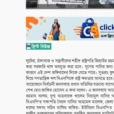
লুটেরা, চাঁদাবাজ ও সন্ত্রাসীদের শহীদ রাষ্ট্রপতি জি
করা সরকারি খাল অবমুক্ত করা হবে। সুপেয় পানির জন্য
কারণে এই দেশ জঙ্গিবাদের দিকে যেতে পারে। সুতরাং ভ
দিয়ে গণতান্ত্রিক দল বিএনপিকে রাষ্ট্র ক্ষমতায় আনতে
আয়োজনে নির্বাচনী জনসভায় প্রধান অতিথির বক্তব্যে বাগেরহ
শেখ মোঃ জাকির হোসেন এ কথা বলেন। এ জনসভায় আরো ব
রহমান আলম, যুগ্ম আহবায়ক খাদেম নিয়ামুল নাসির
বিএনপি’র সভাপতি সৈয়দ নাসির আহমেদ মালেক, জেলা যু
দলের সদস্য সচিব ডালিম ফকির। ইউনিয়ন বিএনপি’র সভ
রাজীব তরফদারের পরিচালনায় অনুষ্ঠিত জনসভায় ব্যারিস্