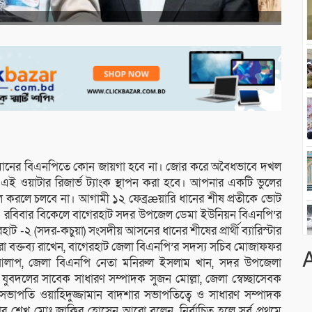
য়াউর রহমানের বিএনপিতে কোন জায়গা হবে না। জোর করে অবৈধভাবে দখল
 এই ওয়াটার রিজার্ভ ট্যাংক স্থাপন করা হবে। আপনার একটি ভুলের
ুল করলে চলবে না। আগামী ১২ ফেব্রæয়ারি ধানের শীষ প্রতীকে ভোট
 হবে। রবিবার বিকেলে বাগেরহাট সদর উপজেল ডেমা ইউনিয়ন বিএনপি’র
াট -২ (সদর-কচুয়া) সংসদীয় আসনের ধানের শীষের প্রার্থী ব্যারিস্টার
ক্তব্য রাখেন, বাগেরহাট জেলা বিএনপি’র সদস্য সচিব মোজাফফর
 আলাপ, জেলা বিএনপি নেতা মনিরুল ইসলাম খান, সদর উপজেলা
বদলের সাবেক সাধারণ সম্পাদক সুজন মোল্লা, জেলা স্বেচ্ছাসেবক
াপতি ওয়াহিদুজ্জামান বাদশার সভাপতিত্বে ও সাধারণ সম্পাদক
টার শেখ মোঃ জাকির হোসেন আরো বলেন, নির্বাচিত হলে সর্ব প্রথমে