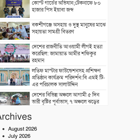
কোস্ট গার্ডের অভিযান;টেকনাফে ৮০
হাজার পিস ইয়াবা জব্দ
বকশীগঞ্জে অসহায় ও দুস্থ মানুষের মাঝে
সহায়তা সামগ্রী বিতরণ
দেশের রাজনীতি আওয়ামী লীগই হত্যা
করেছিল: জামায়াত আমীর শফিকুর
রহমান
লতিফ মাস্টার ফাউন্ডেশনসহ প্রশিক্ষণ
প্রতিষ্ঠান কার্যক্রম পরিদর্শন:বি এমই টি-
এর পরিচালক সালাউদ্দিন
দেশের বিভিন্ন অঞ্চলে আগামী ৫ দিন
ভারী বৃষ্টির পূর্বাভাস, ৭ অঞ্চলে ঝড়ের
সতর্কতা
Archives
বাসচাপায় ৭ শ্রমিক নিহত,আহত অন্তত
১৪ জন
August 2026
July 2026