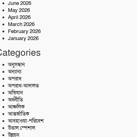
কোস্ট গার্ডের অভিযারনে টেকনাফে ৫৫
June 2026
হাজার পিস ইয়াবাসহ মাদক কারবারি
May 2026
আটক
April 2026
শরণখোলায় মাদকবিরোধী সাঁড়াশি
March 2026
অভিযান এক সপ্তাহে গ্রেপ্তার ১০,মামলা
February 2026
১১
January 2026
কোস্ট গার্ডের অভিযান;৩৬ হাজার পিস
Categories
ইয়াবা জব্দ
অনুসন্ধান
অন্যান্য
অপরাধ
অপরাধ-আদালত
অভিযান
অর্থনীতি
আঞ্চলিক
আন্তর্জাতিক
আবহাওয়া-পরিবেশ
উত্তাল স্পেশাল
উন্নয়ন