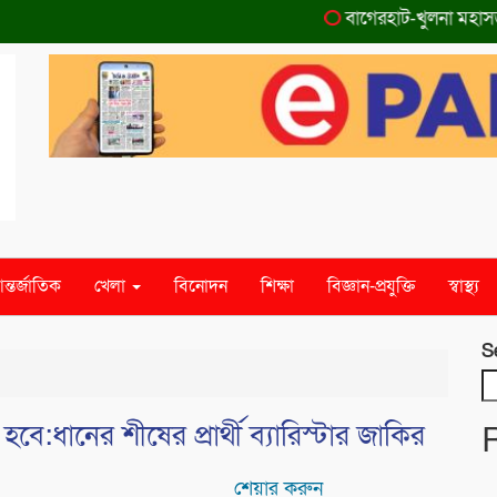
বাগেরহাট-খুলনা মহাসড়কে ‌
ন্তর্জাতিক
খেলা
বিনোদন
শিক্ষা
বিজ্ঞান-প্রযুক্তি
স্বাস্থ্য
S
বে:ধানের শীষের প্রার্থী ব্যারিস্টার জাকির
শেয়ার করুন