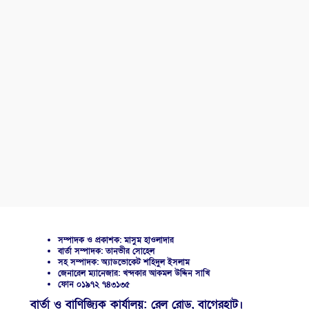
সম্পাদক ও প্রকাশক: মাসুম হাওলাদার
বার্তা সম্পাদক: তানভীর সোহেল
সহ সম্পাদক: অ্যাডভোকেট শহিদুল ইসলাম
জেনারেল ম্যানেজার: খন্দকার আকমল উদ্দিন সাখি
ফোন ০১৯৭২ ৭৪৩১৩৫
বার্তা ও বাণিজ্যিক কার্যালয়: রেল রোড, বাগেরহাট।