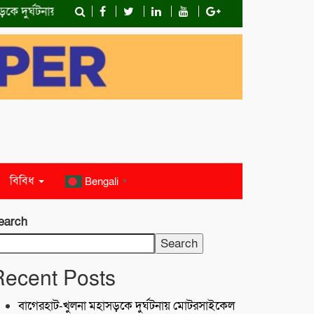
দুর্ঘটনায় মোটরসাইকেল চালক নিহত
কোস্ট গার্ডের অভিযান;টেকনাফে ৮
বিবিধ
Bengali
▼
earch
Search
Recent Posts
বাগেরহাট-খুলনা মহাসড়কে ‌দুর্ঘটনায় মোটরসাইকেল