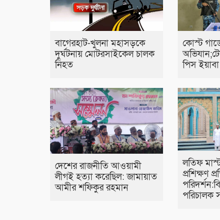
বাগেরহাট-খুলনা মহাসড়কে
কোস্ট গার্
‌দুর্ঘটনায় মোটরসাইকেল চালক
অভিযান;ট
নিহত
পিস ইয়াবা 
লতিফ মাস্
দেশের রাজনীতি আওয়ামী
প্রশিক্ষণ প্র
লীগই হত্যা করেছিল: জামায়াত
পরিদর্শন:
আমীর শফিকুর রহমান
পরিচালক স