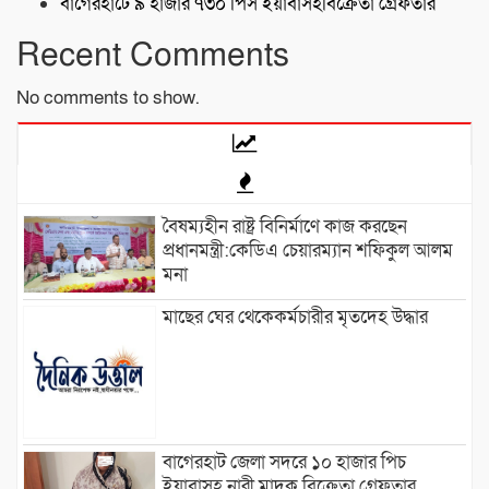
বাগেরহাটে ৯ হাজার ৭৩০ পিস ইয়াবাসহবিক্রেতা গ্রেফতার
Recent Comments
No comments to show.
বৈষম্যহীন রাষ্ট্র বিনির্মাণে কাজ করছেন
প্রধানমন্ত্রী:কেডিএ চেয়ারম্যান শফিকুল আলম
মনা
মাছের ঘের থেকেকর্মচারীর মৃতদেহ উদ্ধার
বাগেরহাট জেলা সদরে ১০ হাজার পিচ
ইয়াবাসহ নারী মাদক বিক্রেতা গ্রেফতার