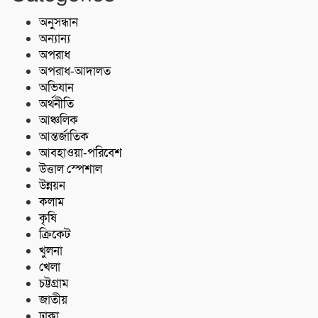
বাগেরহাট-খুলনা মহাসড়কে ‌দুর্ঘটনায়
মোটরসাইকেল চালক নিহত
অনুসন্ধান
অন্যান্য
অপরাধ
কোস্ট গার্ডের অভিযান;টেকনাফে ৮০ হাজার
অপরাধ-আদালত
পিস ইয়াবা জব্দ
অভিযান
অর্থনীতি
আঞ্চলিক
আন্তর্জাতিক
আবহাওয়া-পরিবেশ
উত্তাল স্পেশাল
উন্নয়ন
কলাম
কৃষি
ক্রিকেট
খুলনা
খেলা
চট্টগ্রাম
জাতীয়
ঢাকা