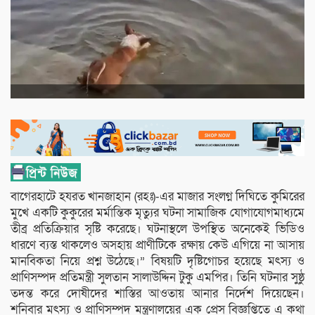
বাগেরহাটে হযরত খানজাহান (রহঃ)-এর মাজার সংলগ্ন দিঘিতে কুমিরের
মুখে একটি কুকুরের মর্মান্তিক মৃত্যুর ঘটনা সামাজিক যোগাযোগমাধ্যমে
তীব্র প্রতিক্রিয়ার সৃষ্টি করেছে। ঘটনাস্থলে উপস্থিত অনেকেই ভিডিও
ধারণে ব্যস্ত থাকলেও অসহায় প্রাণীটিকে রক্ষায় কেউ এগিয়ে না আসায়
মানবিকতা নিয়ে প্রশ্ন উঠেছে।” বিষয়টি দৃষ্টিগোচর হয়েছে মৎস্য ও
প্রাণিসম্পদ প্রতিমন্ত্রী সুলতান সালাউদ্দিন টুকু এমপির। তিনি ঘটনার সুষ্ঠু
তদন্ত করে দোষীদের শাস্তির আওতায় আনার নির্দেশ দিয়েছেন।
শনিবার মৎস্য ও প্রাণিসম্পদ মন্ত্রণালয়ের এক প্রেস বিজ্ঞপ্তিতে এ কথা