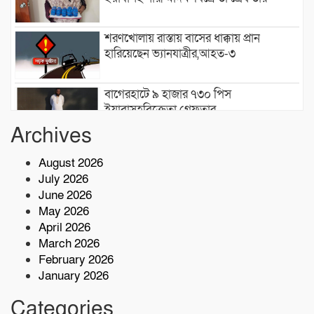
শরণখোলায় রাস্তায় বাসের ধাক্কায় প্রান
হারিয়েছেন ভ্যানযাত্রীর,আহত-৩
বাগেরহাটে ৯ হাজার ৭৩০ পিস
ইয়াবাসহবিক্রেতা গ্রেফতার
Archives
মোংলা বন্দরে বৃক্ষরোপণ কর্মসূচি উদ্বোধন
August 2026
করেন:রিয়ার এডমিরাল আরিফ আহমেদ
July 2026
মোস্তফা
June 2026
সেন্টমার্টিনে বৃক্ষরোপণ কর্মসূচি উদ্বোধন
May 2026
করেছেন প্রতিমন্ত্রী শেখ ফরিদুল ইসলাম
April 2026
March 2026
February 2026
স্বাস্থ্যঝুঁকিতে ৫শতাধিক পরিবার শরণখোলায়
January 2026
ভয়াবহ জলাবদ্ধতা
Categories