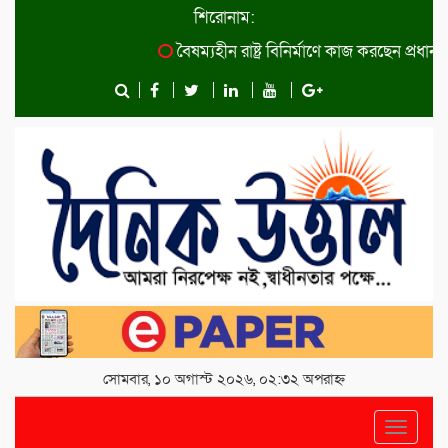
শিরোনাম:
বৈষম্যহীন রাষ্ট্র বিনির্মাণে কাজ করছেন প্রধানমন্ত
সোমবার, ১০ অগাস্ট ২০২৬, ০২:৩২ অপরাহ্ন
Toggle