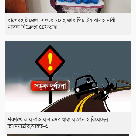
বাগেরহাট জেলা সদরে ১০ হাজার পিচ ইয়াবাসহ নারী
মাদক বিক্রেতা গ্রেফতার
শরণখোলায় রাস্তায় বাসের ধাক্কায় প্রান হারিয়েছেন
ভ্যানযাত্রীর,আহত-৩