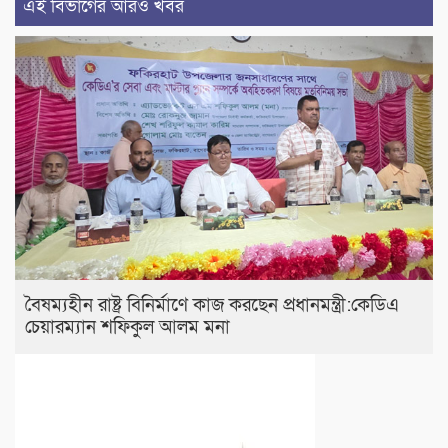
এই বিভাগের আরও খবর
বৈষম্যহীন রাষ্ট্র বিনির্মাণে কাজ করছেন প্রধানমন্ত্রী:কেডিএ
চেয়ারম্যান শফিকুল আলম মনা