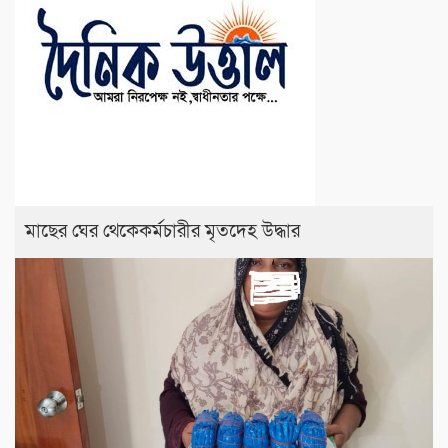
মাছের ঘের থেকেকর্মচারীর মৃতদেহ উদ্ধার