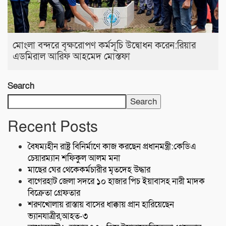
মোংলা বন্দরে বৃক্ষরোপণ কর্মসূচি উদ্বোধন করেন:রিয়ার
এডমিরাল আরিফ আহমেদ মোস্তফা
Search
Search
Recent Posts
বৈষম্যহীন রাষ্ট্র বিনির্মাণে কাজ করছেন প্রধানমন্ত্রী:কেডিএ
চেয়ারম্যান শফিকুল আলম মনা
মাছের ঘের থেকেকর্মচারীর মৃতদেহ উদ্ধার
বাগেরহাট জেলা সদরে ১০ হাজার পিচ ইয়াবাসহ নারী মাদক
বিক্রেতা গ্রেফতার
শরণখোলায় রাস্তায় বাসের ধাক্কায় প্রান হারিয়েছেন
ভ্যানযাত্রীর,আহত-৩