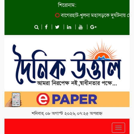
শিরোনাম:
বাগেরহাট-খুলনা মহাসড়কে ‌দুর্ঘটনায় মো
শনিবার, ০৮ অগাস্ট ২০২৬, ০৭:২৫ অপরাহ্ন
Toggle