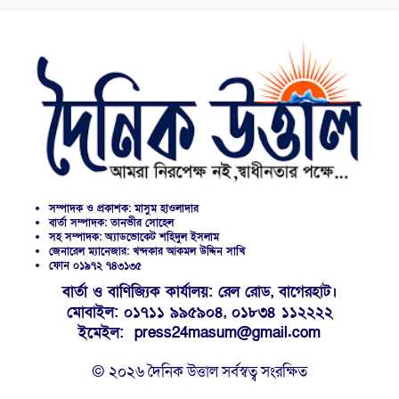
সম্পাদক ও প্রকাশক: মাসুম হাওলাদার
বার্তা সম্পাদক: তানভীর সোহেল
সহ সম্পাদক: অ্যাডভোকেট শহিদুল ইসলাম
জেনারেল ম্যানেজার: খন্দকার আকমল উদ্দিন সাখি
ফোন ০১৯৭২ ৭৪৩১৩৫
বার্তা ও বাণিজ্যিক কার্যালয়: রেল রোড, বাগেরহাট।
মোবাইল: ০১৭১১ ৯৯৫৯০৪, ০১৮৩৪ ১১২২২২
ইমেইল: press24masum@gmail.com
© ২০২৬ দৈনিক উত্তাল সর্বস্বত্ব সংরক্ষিত