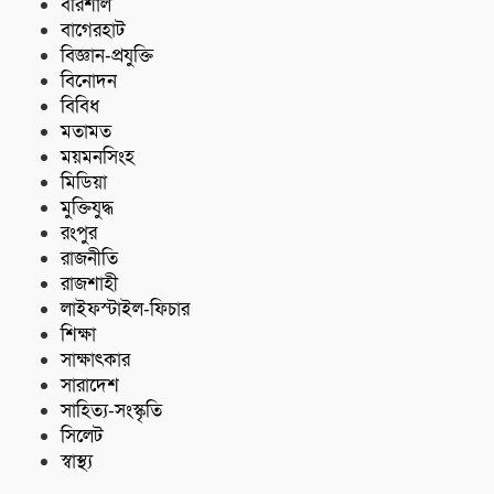
বরিশাল
বাগেরহাট
বিজ্ঞান-প্রযুক্তি
বিনোদন
বিবিধ
মতামত
ময়মনসিংহ
মিডিয়া
মুক্তিযুদ্ধ
রংপুর
রাজনীতি
রাজশাহী
লাইফস্টাইল-ফিচার
শিক্ষা
সাক্ষাৎকার
সারাদেশ
সাহিত্য-সংস্কৃতি
সিলেট
স্বাস্থ্য