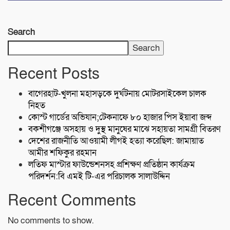
Search
Search
Recent Posts
বাগেরহাট-খুলনা মহাসড়কে ‌দুর্ঘটনায় মোটরসাইকেল চালক
নিহত
কোস্ট গার্ডের অভিযান;টেকনাফে ৮০ হাজার পিস ইয়াবা জব্দ
বকশীগঞ্জে অসহায় ও দুস্থ মানুষের মাঝে সহায়তা সামগ্রী বিতরণ
দেশের রাজনীতি আওয়ামী লীগই হত্যা করেছিল: জামায়াত
আমীর শফিকুর রহমান
লতিফ মাস্টার ফাউন্ডেশনসহ প্রশিক্ষণ প্রতিষ্ঠান কার্যক্রম
পরিদর্শন:বি এমই টি-এর পরিচালক সালাউদ্দিন
Recent Comments
No comments to show.