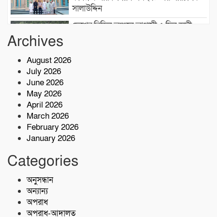
সালাউদ্দিন
দেশের বিভিন্ন অঞ্চলে আগামী ৫ দিন ভারী
বৃষ্টির পূর্বাভাস, ৭ অঞ্চলে ঝড়ের সতর্কতা
Archives
August 2026
বাসচাপায় ৭ শ্রমিক নিহত,আহত অন্তত ১৪ জন
July 2026
June 2026
May 2026
কোস্ট গার্ডের অভিযারনে টেকনাফে ৫৫ হাজার
April 2026
পিস ইয়াবাসহ মাদক কারবারি আটক
March 2026
February 2026
January 2026
শরণখোলায় মাদকবিরোধী সাঁড়াশি অভিযান
এক সপ্তাহে গ্রেপ্তার ১০,মামলা ১১
Categories
কোস্ট গার্ডের অভিযান;৩৬ হাজার পিস ইয়াবা
অনুসন্ধান
জব্দ
অন্যান্য
অপরাধ
অপরাধ-আদালত