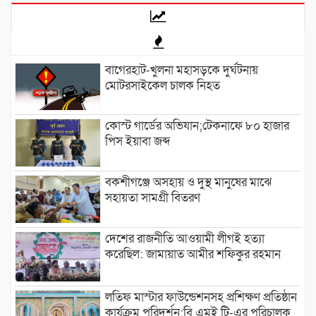
বাগেরহাট-খুলনা মহাসড়কে ‌দুর্ঘটনায়
মোটরসাইকেল চালক নিহত
কোস্ট গার্ডের অভিযান;টেকনাফে ৮০ হাজার
পিস ইয়াবা জব্দ
বকশীগঞ্জে অসহায় ও দুস্থ মানুষের মাঝে
সহায়তা সামগ্রী বিতরণ
দেশের রাজনীতি আওয়ামী লীগই হত্যা
করেছিল: জামায়াত আমীর শফিকুর রহমান
লতিফ মাস্টার ফাউন্ডেশনসহ প্রশিক্ষণ প্রতিষ্ঠান
কার্যক্রম পরিদর্শন:বি এমই টি-এর পরিচালক