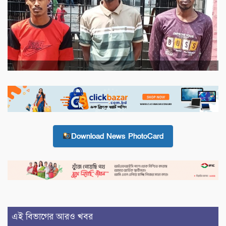
Download News PhotoCard
এই বিভাগের আরও খবর