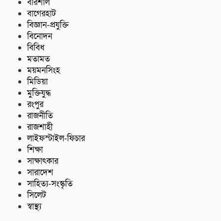
বরিশাল
বাগেরহাট
বিজ্ঞান-প্রযুক্তি
বিনোদন
বিবিধ
মতামত
ময়মনসিংহ
মিডিয়া
মুক্তিযুদ্ধ
রংপুর
রাজনীতি
রাজশাহী
লাইফস্টাইল-ফিচার
শিক্ষা
সাক্ষাৎকার
সারাদেশ
সাহিত্য-সংস্কৃতি
সিলেট
স্বাস্থ্য