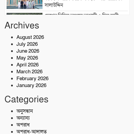
সালাউদ্দিন
দেশের বিভিন্ন অঞ্চলে আগামী ৫ দিন ভারী
বৃষ্টির পূর্বাভাস, ৭ অঞ্চলে ঝড়ের সতর্কতা
Archives
August 2026
বাসচাপায় ৭ শ্রমিক নিহত,আহত অন্তত ১৪ জন
July 2026
June 2026
May 2026
কোস্ট গার্ডের অভিযারনে টেকনাফে ৫৫ হাজার
April 2026
পিস ইয়াবাসহ মাদক কারবারি আটক
March 2026
February 2026
January 2026
শরণখোলায় মাদকবিরোধী সাঁড়াশি অভিযান
এক সপ্তাহে গ্রেপ্তার ১০,মামলা ১১
Categories
কোস্ট গার্ডের অভিযান;৩৬ হাজার পিস ইয়াবা
অনুসন্ধান
জব্দ
অন্যান্য
অপরাধ
অপরাধ-আদালত