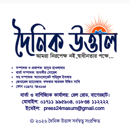
সম্পাদক ও প্রকাশক: মাসুম হাওলাদার
বার্তা সম্পাদক: তানভীর সোহেল
সহ সম্পাদক: অ্যাডভোকেট শহিদুল ইসলাম
জেনারেল ম্যানেজার: খন্দকার আকমল উদ্দিন সাখি
ফোন ০১৯৭২ ৭৪৩১৩৫
বার্তা ও বাণিজ্যিক কার্যালয়: রেল রোড, বাগেরহাট।
মোবাইল: ০১৭১১ ৯৯৫৯০৪, ০১৮৩৪ ১১২২২২
ইমেইল: press24masum@gmail.com
© ২০২৬ দৈনিক উত্তাল সর্বস্বত্ব সংরক্ষিত