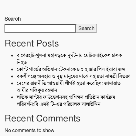
Search
Search
Recent Posts
বাগেরহাট-খুলনা মহাসড়কে ‌দুর্ঘটনায় মোটরসাইকেল চালক
নিহত
কোস্ট গার্ডের অভিযান;টেকনাফে ৮০ হাজার পিস ইয়াবা জব্দ
বকশীগঞ্জে অসহায় ও দুস্থ মানুষের মাঝে সহায়তা সামগ্রী বিতরণ
দেশের রাজনীতি আওয়ামী লীগই হত্যা করেছিল: জামায়াত
আমীর শফিকুর রহমান
লতিফ মাস্টার ফাউন্ডেশনসহ প্রশিক্ষণ প্রতিষ্ঠান কার্যক্রম
পরিদর্শন:বি এমই টি-এর পরিচালক সালাউদ্দিন
Recent Comments
No comments to show.