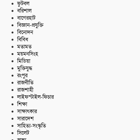
ফুটবল
বরিশাল
বাগেরহাট
বিজ্ঞান-প্রযুক্তি
বিনোদন
বিবিধ
মতামত
ময়মনসিংহ
মিডিয়া
মুক্তিযুদ্ধ
রংপুর
রাজনীতি
রাজশাহী
লাইফস্টাইল-ফিচার
শিক্ষা
সাক্ষাৎকার
সারাদেশ
সাহিত্য-সংস্কৃতি
সিলেট