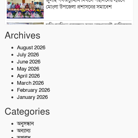
জুলাই গণঅভ্যুত্থান দিবসে শহীদদের স্মরণে
মোংলা উপজেলা প্রশাসনের সমাবেশ
সুবিধাবঞ্চিত মানুষের জন্য বাগেরহাট মেডিকেল
ফাউন্ডেশন এর যাত্রা শুরু
Archives
August 2026
টেকনাফে মাদকমুক্ত সমাজ গঠনে জন
July 2026
সচেতনতামূলক প্রশিক্ষণ
June 2026
May 2026
নিরাপদ সুপেয় পানি নিশ্চিতকরণে RO প্ল্যান্ট
April 2026
স্থাপন করেছে কোস্ট গার্ড
March 2026
February 2026
January 2026
৫ কোটি টাকা মূল্যের ১ কেজি ক্রিস্টাল মেথ
(আইস) জব্দ
Categories
অনুসন্ধান
শরণখোলায় কোস্ট গার্ডের বিনামূল্যে চিকিৎসা
সেবা,২৫৫ জন পেলেন চিকিৎসা ও ওষুধ
অন্যান্য
অপরাধ