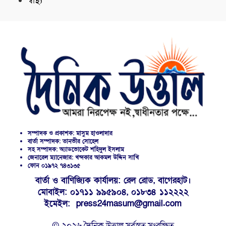
স্বাস্থ্য
সম্পাদক ও প্রকাশক: মাসুম হাওলাদার
বার্তা সম্পাদক: তানভীর সোহেল
সহ সম্পাদক: অ্যাডভোকেট শহিদুল ইসলাম
জেনারেল ম্যানেজার: খন্দকার আকমল উদ্দিন সাখি
ফোন ০১৯৭২ ৭৪৩১৩৫
বার্তা ও বাণিজ্যিক কার্যালয়: রেল রোড, বাগেরহাট।
মোবাইল: ০১৭১১ ৯৯৫৯০৪, ০১৮৩৪ ১১২২২২
ইমেইল: press24masum@gmail.com
© ২০২৬ দৈনিক উত্তাল সর্বস্বত্ব সংরক্ষিত