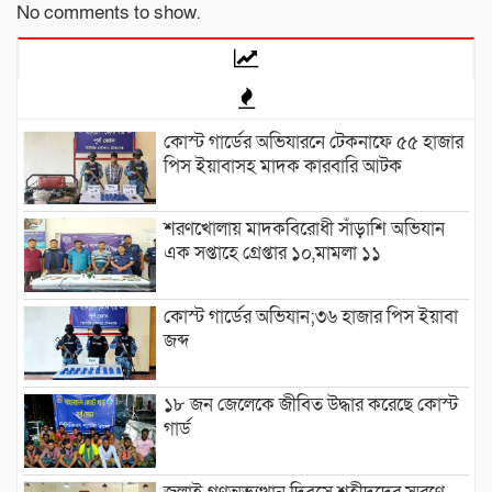
No comments to show.
কোস্ট গার্ডের অভিযারনে টেকনাফে ৫৫ হাজার
পিস ইয়াবাসহ মাদক কারবারি আটক
শরণখোলায় মাদকবিরোধী সাঁড়াশি অভিযান
এক সপ্তাহে গ্রেপ্তার ১০,মামলা ১১
কোস্ট গার্ডের অভিযান;৩৬ হাজার পিস ইয়াবা
জব্দ
১৮ জন জেলেকে জীবিত উদ্ধার করেছে কোস্ট
গার্ড