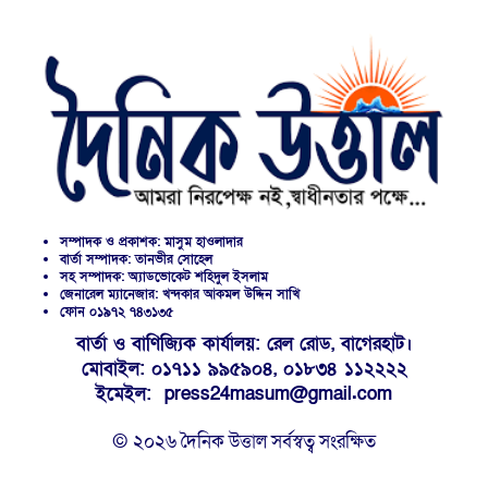
সম্পাদক ও প্রকাশক: মাসুম হাওলাদার
বার্তা সম্পাদক: তানভীর সোহেল
সহ সম্পাদক: অ্যাডভোকেট শহিদুল ইসলাম
জেনারেল ম্যানেজার: খন্দকার আকমল উদ্দিন সাখি
ফোন ০১৯৭২ ৭৪৩১৩৫
বার্তা ও বাণিজ্যিক কার্যালয়: রেল রোড, বাগেরহাট।
মোবাইল: ০১৭১১ ৯৯৫৯০৪, ০১৮৩৪ ১১২২২২
ইমেইল: press24masum@gmail.com
© ২০২৬ দৈনিক উত্তাল সর্বস্বত্ব সংরক্ষিত