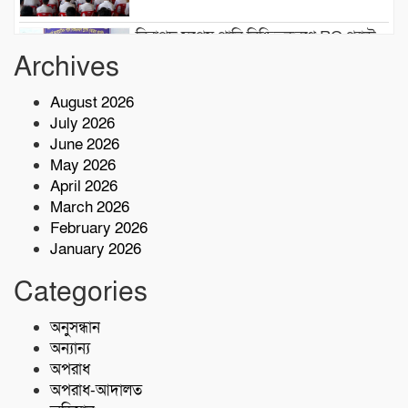
নিরাপদ সুপেয় পানি নিশ্চিতকরণে RO প্ল্যান্ট
স্থাপন করেছে কোস্ট গার্ড
Archives
August 2026
৫ কোটি টাকা মূল্যের ১ কেজি ক্রিস্টাল মেথ
July 2026
(আইস) জব্দ
June 2026
May 2026
শরণখোলায় কোস্ট গার্ডের বিনামূল্যে চিকিৎসা
April 2026
সেবা,২৫৫ জন পেলেন চিকিৎসা ও ওষুধ
March 2026
February 2026
January 2026
বাগেরহাটে চুরি ও ছিনতাই হওয়া
৮টিঅটোরিক্সো ও ১২টি স্যালোমেশিনসহ ৪
Categories
গ্রেপ্তার
অনুসন্ধান
ফকিরহাট রাস্তায় প্রান গেলমটরসাইকেল
আরোহী ঠিকাদারের
অন্যান্য
অপরাধ
অপরাধ-আদালত