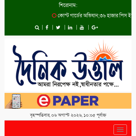
শিরোনাম:
কোস্ট গার্ডের অভিযান;৩৬ হাজার পিস ইয়াবা জ
বৃহস্পতিবার, ০৬ অগাস্ট ২০২৬, ১০:০৫ পূর্বাহ্ন
Toggle