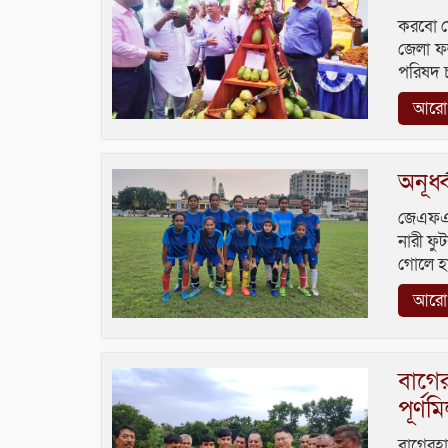
করবো মো
জেলা ফল
পরিষদ চ
আরো প
অনূর্
জেএফএ অন
নারী ফু
গোলে হার
আরো প
বাগের
পূর্ণম
বাগেরহা