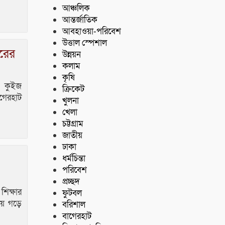
আঞ্চলিক
আন্তর্জাতিক
আবহাওয়া-পরিবেশ
উত্তাল স্পেশাল
ারের
উন্নয়ন
কলাম
কৃষি
নে কুইজ
ক্রিকেট
াগেরহাট
খুলনা
খেলা
চট্টগ্রাম
জাতীয়
ঢাকা
ধর্মচিন্তা
পরিবেশ
প্রচ্ছদ
শিক্ষার
ফুটবল
থায় গড়ে
বরিশাল
বাগেরহাট