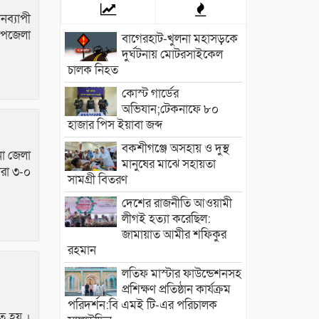
নব্যাপী
 উপজেলা
বাগেরহাট-খুলনা মহাসড়কে
‌দুর্ঘটনায় মোটরসাইকেল
চালক নিহত
কোস্ট গার্ডের
অভিযান;টেকনাফে ৮০
হাজার পিস ইয়াবা জব্দ
বকশীগঞ্জে অসহায় ও দুস্থ
না জেলা
মানুষের মাঝে সহায়তা
ারা ৩-০
সামগ্রী বিতরণ
দেশের রাজনীতি আওয়ামী
লীগই হত্যা করেছিল:
জামায়াত আমীর শফিকুর
রহমান
লতিফ মাস্টার ফাউন্ডেশনসহ
প্রশিক্ষণ প্রতিষ্ঠান কার্যক্রম
পরিদর্শন:বি এমই টি-এর পরিচালক
ত হয় ।