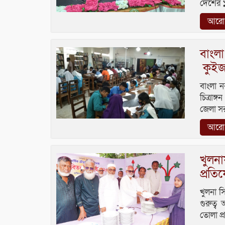
দেশের ১
আরো প
বাংলা
কুইজ,
বাংলা 
চিত্রাঙ
জেলা সর
আরো প
খুলনা
প্রতি
খুলনা স
গুরুত্ব
তোলা প্