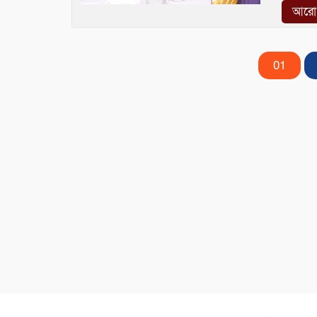
আরো প
01