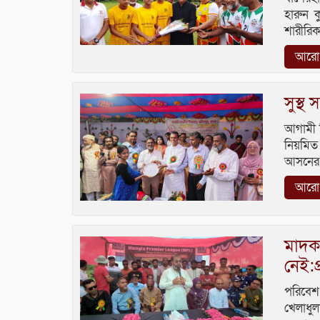
হারুন 
শারীরিক
আরো প
সুস্থ
আগামী 
নিয়মিত
আসনের 
আরো প
মাদক
নেই:প
পরিবেশ 
খেলাধুল