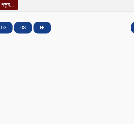
ড়ুন...
02
03