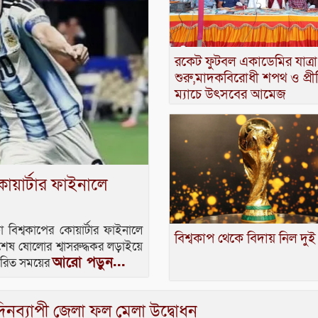
রকেট ফুটবল একাডেমির যাত্রা
শুরু,মাদকবিরোধী শপথ ও প্রী
ম্যাচে উৎসবের আমেজ
 কোয়ার্টার ফাইনালে
ফা বিশ্বকাপের কোয়ার্টার ফাইনালে
বিশ্বকাপ থেকে বিদায় নিল দু
। শেষ ষোলোর শ্বাসরুদ্ধকর লড়াইয়ে
আরো পড়ুন...
ধারিত সময়ের
িনব্যাপী জেলা ফল মেলা উদ্বোধন