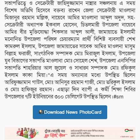
সভাপতিত্বে ও সেক্রেটারী জাহিদুজ্জামান নান্নার সঞ্চলনায় এ সময়
বিশেষ অতিথি হিসেবে বক্তব্য রাখেন জেলা সেক্রেটারী মাওলানা
মিজানুর রহমান মল্লিক, নায়েবে আমির মাওলানা আব্দুল অদুদ, সহ-
সেক্রেটারী অধ্যাপক ইকবাল হোসেন, চিতলমারী উপজেলা নায়েবে
আমির বীর মুক্তিযোদ্ধা শিকদার আব্দুল আলী, জামায়াতে ইসলামী
মনোনিত উপজেলা পরিষদ চেয়ারম্যান প্রার্থী বিশিষ্ট ব্যবসায়ী শেখ
কামরুল ইসলাম, উপজেলা জামায়াতের সাবেক আমির মাওলনা মাসুম
বিল্লাহ ফরাজী, সাংগঠনিক সম্পাদক মোঃ মিরাজুল ইসলাম, উপজেলা
যুব বিভাগের সভাপতি মাওলানা মোঃ সোহেল শেখ, উপজেলা এনসিপির
সভাপতি শাহরিয়ার আল জুয়েল ও সাধারন সম্পাদক মোঃ রফিকুল
ইসলাম কাকা মিয়া।”এ সময় অন্যান্যর মধ্যে উপস্থিত ছিলেন
আরিফুজ্জামান গাউস, মোঃ আনিসুর রহমান গাজী, মোঃ তরিকুল ইসলাম
ও মোঃ হাফিজুর রহমান। এছাড়া দিন ব্যাপী এ কর্মী শিক্ষা শিবির
উপজেলার ৭টি ইউনিয়নের ৩০০ ডেলিগেট উপস্থিত ছিলেন।#sm
Download News PhotoCard