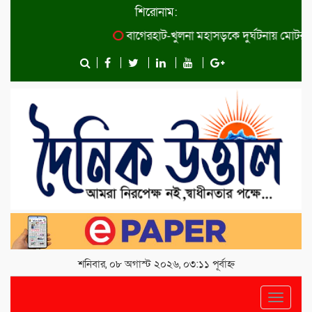
শিরোনাম:
বাগেরহাট-খুলনা মহাসড়কে ‌দুর্ঘটনায় মোটরসাইক
শনিবার, ০৮ অগাস্ট ২০২৬, ০৩:১১ পূর্বাহ্ন
Toggle