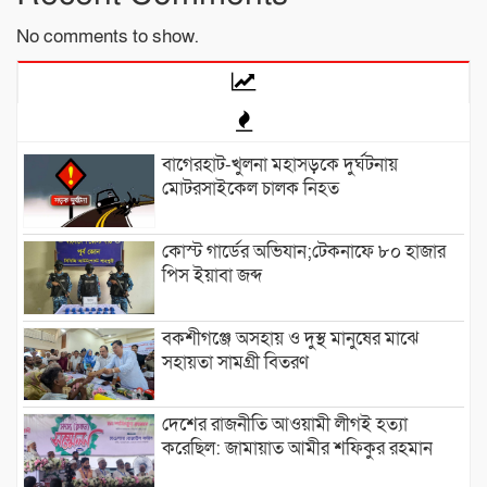
No comments to show.
বাগেরহাট-খুলনা মহাসড়কে ‌দুর্ঘটনায়
মোটরসাইকেল চালক নিহত
কোস্ট গার্ডের অভিযান;টেকনাফে ৮০ হাজার
পিস ইয়াবা জব্দ
বকশীগঞ্জে অসহায় ও দুস্থ মানুষের মাঝে
সহায়তা সামগ্রী বিতরণ
দেশের রাজনীতি আওয়ামী লীগই হত্যা
করেছিল: জামায়াত আমীর শফিকুর রহমান