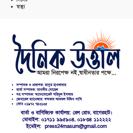
স্বাস্থ্য
সম্পাদক ও প্রকাশক: মাসুম হাওলাদার
বার্তা সম্পাদক: তানভীর সোহেল
সহ সম্পাদক: অ্যাডভোকেট শহিদুল ইসলাম
জেনারেল ম্যানেজার: খন্দকার আকমল উদ্দিন সাখি
ফোন ০১৯৭২ ৭৪৩১৩৫
বার্তা ও বাণিজ্যিক কার্যালয়: রেল রোড, বাগেরহাট।
মোবাইল: ০১৭১১ ৯৯৫৯০৪, ০১৮৩৪ ১১২২২২
ইমেইল: press24masum@gmail.com