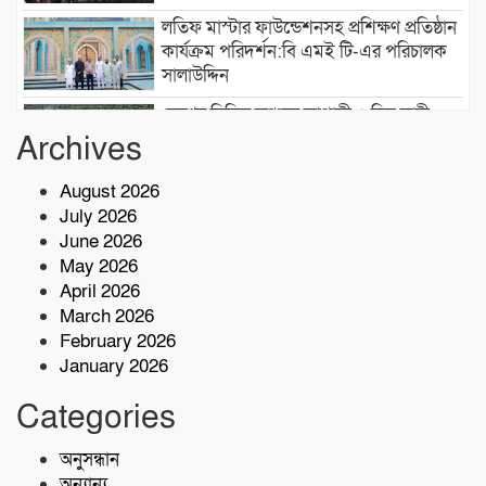
লতিফ মাস্টার ফাউন্ডেশনসহ প্রশিক্ষণ প্রতিষ্ঠান
কার্যক্রম পরিদর্শন:বি এমই টি-এর পরিচালক
সালাউদ্দিন
দেশের বিভিন্ন অঞ্চলে আগামী ৫ দিন ভারী
বৃষ্টির পূর্বাভাস, ৭ অঞ্চলে ঝড়ের সতর্কতা
Archives
August 2026
বাসচাপায় ৭ শ্রমিক নিহত,আহত অন্তত ১৪ জন
July 2026
June 2026
May 2026
কোস্ট গার্ডের অভিযারনে টেকনাফে ৫৫ হাজার
April 2026
পিস ইয়াবাসহ মাদক কারবারি আটক
March 2026
February 2026
January 2026
শরণখোলায় মাদকবিরোধী সাঁড়াশি অভিযান
এক সপ্তাহে গ্রেপ্তার ১০,মামলা ১১
Categories
কোস্ট গার্ডের অভিযান;৩৬ হাজার পিস ইয়াবা
অনুসন্ধান
জব্দ
অন্যান্য